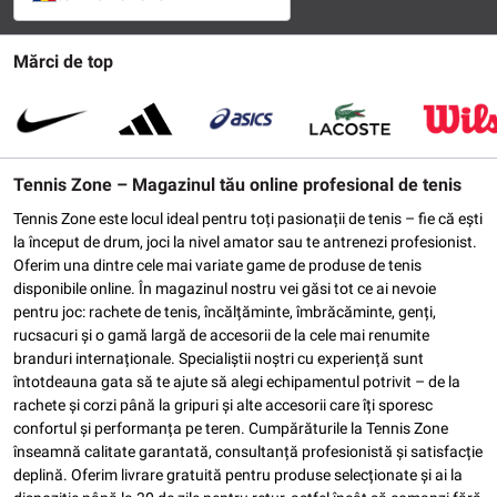
Mărci de top
Tennis Zone – Magazinul tău online profesional de tenis
Tennis Zone este locul ideal pentru toți pasionații de tenis – fie că ești
la început de drum, joci la nivel amator sau te antrenezi profesionist.
Oferim una dintre cele mai variate game de produse de tenis
disponibile online. În magazinul nostru vei găsi tot ce ai nevoie
pentru joc: rachete de tenis, încălțăminte, îmbrăcăminte, genți,
rucsacuri și o gamă largă de accesorii de la cele mai renumite
branduri internaționale. Specialiștii noștri cu experiență sunt
întotdeauna gata să te ajute să alegi echipamentul potrivit – de la
rachete și corzi până la gripuri și alte accesorii care îți sporesc
confortul și performanța pe teren. Cumpărăturile la Tennis Zone
înseamnă calitate garantată, consultanță profesionistă și satisfacție
deplină. Oferim livrare gratuită pentru produse selecționate și ai la