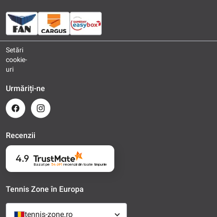
Setări
cookie-
uri
Urmăriți-ne
Recenzii
4.9
Bazat pe
54 691
recenzii
din toate timpurile
Tennis Zone în Europa
tennis-zone.ro