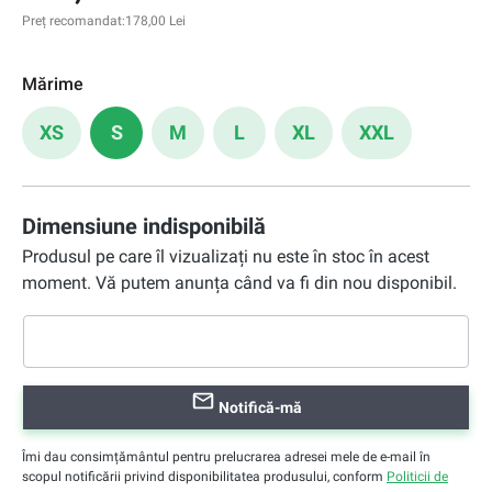
Preț recomandat:
178,00 Lei
Mărime
XS
S
M
L
XL
XXL
Dimensiune indisponibilă
Produsul pe care îl vizualizați nu este în stoc în acest
moment. Vă putem anunța când va fi din nou disponibil.
Notifică-mă
Îmi dau consimțământul pentru prelucrarea adresei mele de e-mail în
scopul notificării privind disponibilitatea produsului, conform
Politicii de