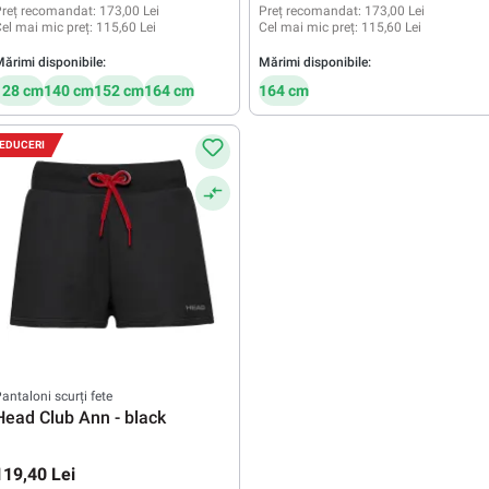
reț recomandat:
173,00 Lei
Preț recomandat:
173,00 Lei
el mai mic preț:
115,60 Lei
Cel mai mic preț:
115,60 Lei
ărimi disponibile:
Mărimi disponibile:
128 cm
140 cm
152 cm
164 cm
164 cm
EDUCERI
antaloni scurți fete
Head Club Ann - black
119,40 Lei