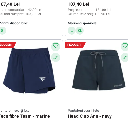
107,40 Lei
107,40 Lei
reț recomandat:
142,00 Lei
Preț recomandat:
154,00 Lei
el mai mic preț:
103,90 Lei
Cel mai mic preț:
103,90 Lei
ărimi disponibile:
Mărimi disponibile:
S
L
XL
EDUCERI
REDUCERI
antaloni scurți fete
Pantaloni scurți fete
Tecnifibre Team - marine
Head Club Ann - navy