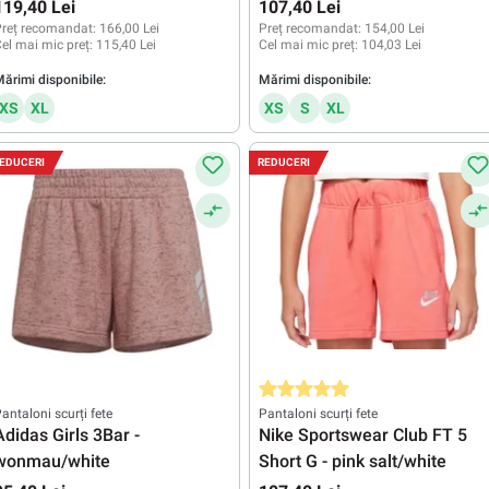
teal/white
119,40 Lei
107,40 Lei
reț recomandat:
166,00 Lei
Preț recomandat:
154,00 Lei
el mai mic preț:
115,40 Lei
Cel mai mic preț:
104,03 Lei
ărimi disponibile:
Mărimi disponibile:
XS
XL
XS
S
XL
EDUCERI
REDUCERI
Evaluarea medie de 5 din 5 stele
antaloni scurți fete
Pantaloni scurți fete
Adidas Girls 3Bar -
Nike Sportswear Club FT 5
wonmau/white
Short G - pink salt/white