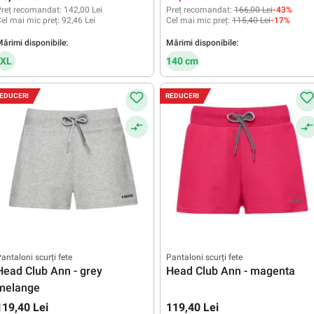
reț recomandat:
142,00 Lei
Preț recomandat:
166,00 Lei
-43%
el mai mic preț:
92,46 Lei
Cel mai mic preț:
115,40 Lei
-17%
ărimi disponibile:
Mărimi disponibile:
XL
140 cm
EDUCERI
REDUCERI
antaloni scurți fete
Pantaloni scurți fete
Head Club Ann - grey
Head Club Ann - magenta
melange
119,40 Lei
119,40 Lei