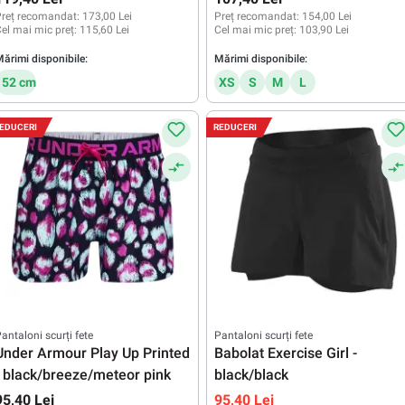
reț recomandat:
173,00 Lei
Preț recomandat:
154,00 Lei
el mai mic preț:
115,60 Lei
Cel mai mic preț:
103,90 Lei
ărimi disponibile:
Mărimi disponibile:
152 cm
XS
S
M
L
EDUCERI
REDUCERI
antaloni scurți fete
Pantaloni scurți fete
Under Armour Play Up Printed
Babolat Exercise Girl -
- black/breeze/meteor pink
black/black
95,40 Lei
95,40 Lei