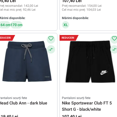
95,40 Lei
107,40 Lei
reț recomandat:
142,00 Lei
Preț recomandat:
154,00 Lei
el mai mic preț:
92,46 Lei
Cel mai mic preț:
104,03 Lei
ărimi disponibile:
Mărimi disponibile:
164 cm
170 cm
XL
EDUCERI
REDUCERI
antaloni scurți fete
Pantaloni scurți fete
Head Club Ann - dark blue
Nike Sportswear Club FT 5
Short G - black/white
119,40 Lei
107,40 Lei