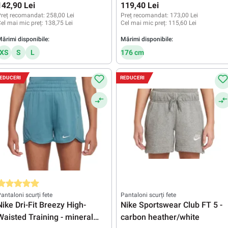
142,90 Lei
119,40 Lei
reț recomandat:
258,00 Lei
Preț recomandat:
173,00 Lei
el mai mic preț:
138,75 Lei
Cel mai mic preț:
115,60 Lei
ărimi disponibile:
Mărimi disponibile:
XS
S
L
176 cm
EDUCERI
REDUCERI
valuarea medie de 5 din 5 stele
antaloni scurți fete
Pantaloni scurți fete
Nike Dri-Fit Breezy High-
Nike Sportswear Club FT 5 -
Waisted Training - mineral
carbon heather/white