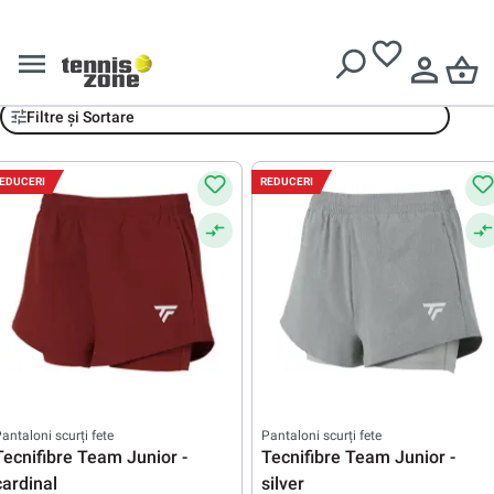
Livrare gratuită pentru comenzi de peste
639 Lei
Pantaloni scurți
Filtre și Sortare
EDUCERI
REDUCERI
antaloni scurți fete
Pantaloni scurți fete
Tecnifibre Team Junior -
Tecnifibre Team Junior -
cardinal
silver