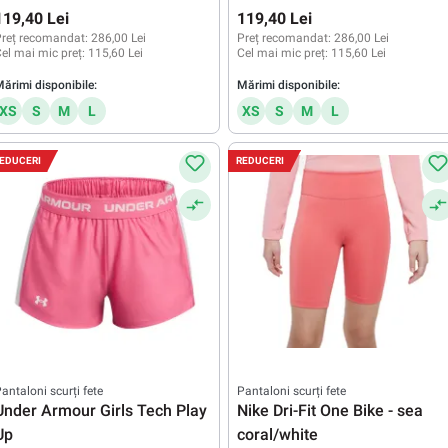
119,40 Lei
119,40 Lei
reț recomandat:
286,00 Lei
Preț recomandat:
286,00 Lei
el mai mic preț:
115,60 Lei
Cel mai mic preț:
115,60 Lei
ărimi disponibile:
Mărimi disponibile:
XS
S
M
L
XS
S
M
L
EDUCERI
REDUCERI
antaloni scurți fete
Pantaloni scurți fete
Under Armour Girls Tech Play
Nike Dri-Fit One Bike - sea
Up
coral/white