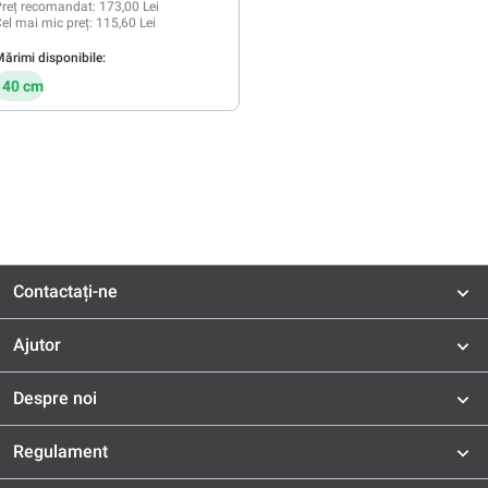
reț recomandat:
173,00 Lei
el mai mic preț:
115,60 Lei
ărimi disponibile:
140 cm
Contactați-ne
Ajutor
Despre noi
Regulament