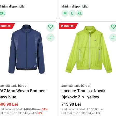
ărimi disponibile:
Mărimi disponibile:
XXL
M
L
XL
EDUCERI
REDUCERI
achetă tenis bărbați
Jachetă tenis bărbați
EA7 Man Woven Bomber -
Lacoste Tennis x Novak
navy blue
Djokovic Zip - yellow
500,90 Lei
715,90 Lei
reț recomandat:
1.096,00 Lei
-54%
Preț recomandat:
1.156,00 Lei
el mai mic preț:
543,78 Lei
-8%
Cel mai mic preț:
694,23 Lei