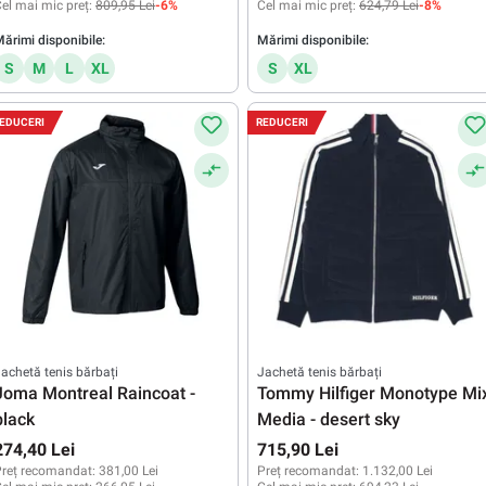
el mai mic preț:
809,95 Lei
-6%
Cel mai mic preț:
624,79 Lei
-8%
ărimi disponibile:
Mărimi disponibile:
S
M
L
XL
S
XL
EDUCERI
REDUCERI
achetă tenis bărbați
Jachetă tenis bărbați
Joma Montreal Raincoat -
Tommy Hilfiger Monotype Mi
black
Media - desert sky
274,40 Lei
715,90 Lei
reț recomandat:
381,00 Lei
Preț recomandat:
1.132,00 Lei