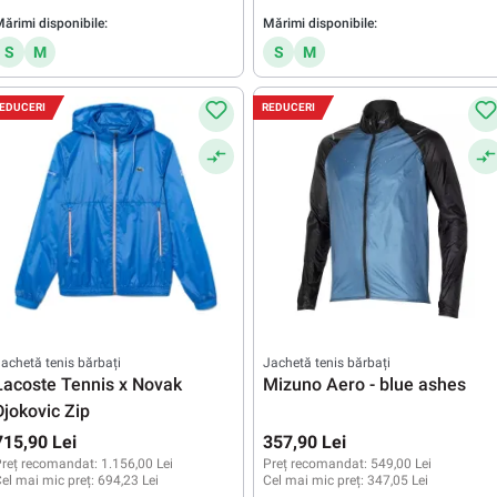
ărimi disponibile:
Mărimi disponibile:
S
M
S
M
EDUCERI
REDUCERI
achetă tenis bărbați
Jachetă tenis bărbați
Lacoste Tennis x Novak
Mizuno Aero - blue ashes
Djokovic Zip
715,90 Lei
357,90 Lei
reț recomandat:
1.156,00 Lei
Preț recomandat:
549,00 Lei
el mai mic preț:
694,23 Lei
Cel mai mic preț:
347,05 Lei