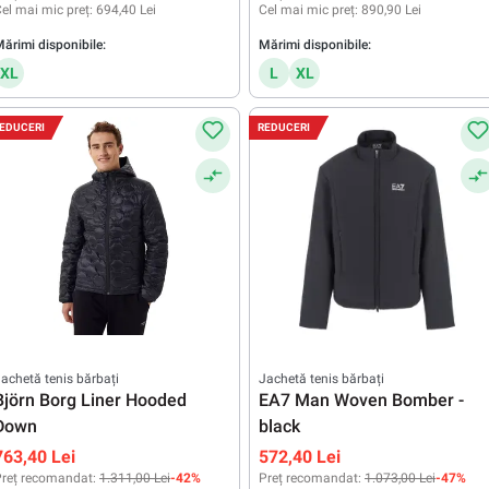
el mai mic preț:
694,40 Lei
Cel mai mic preț:
890,90 Lei
ărimi disponibile:
Mărimi disponibile:
XL
L
XL
EDUCERI
REDUCERI
achetă tenis bărbați
Jachetă tenis bărbați
Björn Borg Liner Hooded
EA7 Man Woven Bomber -
Down
black
763,40 Lei
572,40 Lei
reț recomandat:
1.311,00 Lei
-42%
Preț recomandat:
1.073,00 Lei
-47%