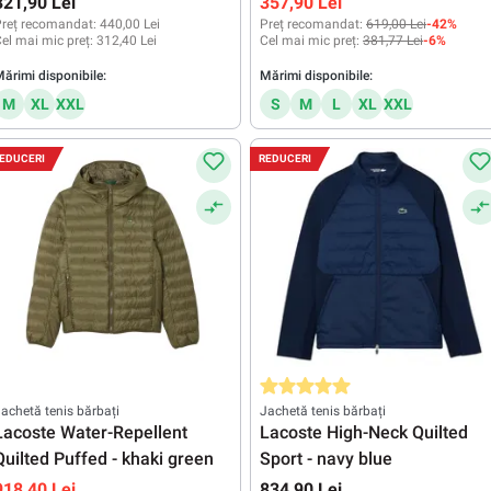
321,90 Lei
357,90 Lei
reț recomandat:
440,00 Lei
Preț recomandat:
619,00 Lei
-42%
el mai mic preț:
312,40 Lei
Cel mai mic preț:
381,77 Lei
-6%
ărimi disponibile:
Mărimi disponibile:
M
XL
XXL
S
M
L
XL
XXL
EDUCERI
REDUCERI
Evaluarea medie de 5 din 5 stele
achetă tenis bărbați
Jachetă tenis bărbați
Lacoste Water-Repellent
Lacoste High-Neck Quilted
Quilted Puffed - khaki green
Sport - navy blue
918,40 Lei
834,90 Lei