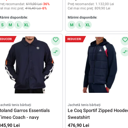
reț recomandat:
619,00 Lei
-36%
Preț recomandat:
1.132,00 Lei
el mai mic preț:
416,40 Lei
-6%
Cel mai mic preț:
809,90 Lei
ărimi disponibile:
Mărimi disponibile:
S
M
L
XL
M
L
XL
EDUCERI
REDUCERI
achetă tenis bărbați
Jachetă tenis bărbați
Roland Garros Essentials
Le Coq Sportif Zipped Hoode
Timeo Coach - navy
Sweatshirt
345,90 Lei
476,90 Lei