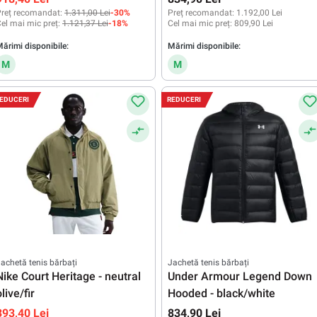
reț recomandat:
1.311,00 Lei
-30%
Preț recomandat:
1.192,00 Lei
el mai mic preț:
1.121,37 Lei
-18%
Cel mai mic preț:
809,90 Lei
ărimi disponibile:
Mărimi disponibile:
M
M
EDUCERI
REDUCERI
achetă tenis bărbați
Jachetă tenis bărbați
Nike Court Heritage - neutral
Under Armour Legend Down
olive/fir
Hooded - black/white
393,40 Lei
834,90 Lei