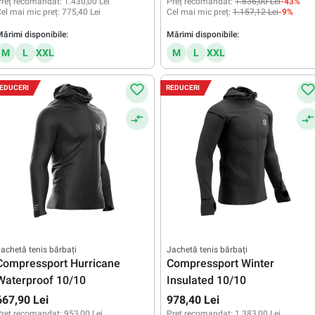
reț recomandat:
1.430,00 Lei
Preț recomandat:
1.836,00 Lei
-43%
el mai mic preț:
775,40 Lei
Cel mai mic preț:
1.157,12 Lei
-9%
ărimi disponibile:
Mărimi disponibile:
M
L
XXL
M
L
XXL
EDUCERI
REDUCERI
achetă tenis bărbați
Jachetă tenis bărbați
Compressport Hurricane
Compressport Winter
Waterproof 10/10
Insulated 10/10
667,90 Lei
978,40 Lei
reț recomandat:
953,00 Lei
Preț recomandat:
1.383,00 Lei