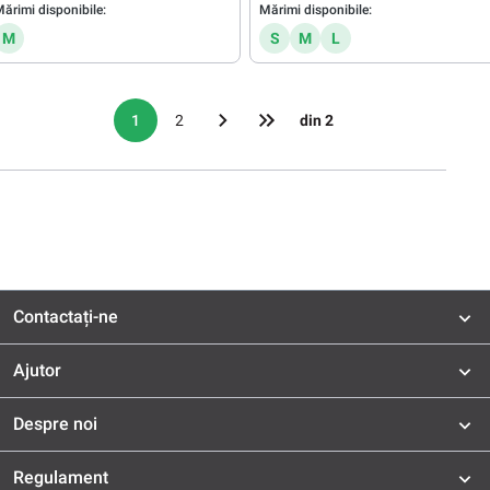
ărimi disponibile:
Mărimi disponibile:
M
S
M
L
1
2
din 2
Contactați-ne
Ajutor
Despre noi
Regulament