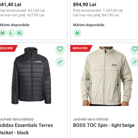
black
441,40 Lei
894,90 Lei
reț recomandat:
631,00 Lei
Preț recomandat:
1.287,00 Lei
el mai mic preț:
427,90 Lei
Cel mai mic preț:
867,90 Lei
ărimi disponibile:
Mărimi disponibile:
M
L
XL
M
EDUCERI
REDUCERI
achetă tenis bărbați
Jachetă tenis bărbați
Adidas Essentials Terrex
BOSS TOC Spin - light beige
Jacket - black