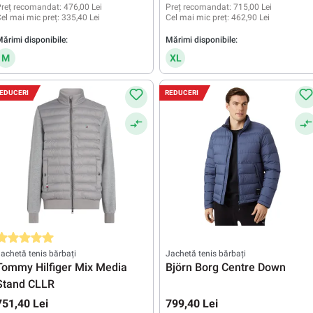
reț recomandat:
476,00 Lei
Preț recomandat:
715,00 Lei
el mai mic preț:
335,40 Lei
Cel mai mic preț:
462,90 Lei
ărimi disponibile:
Mărimi disponibile:
M
XL
EDUCERI
REDUCERI
valuarea medie de 5 din 5 stele
achetă tenis bărbați
Jachetă tenis bărbați
Tommy Hilfiger Mix Media
Björn Borg Centre Down
Stand CLLR
751,40 Lei
799,40 Lei