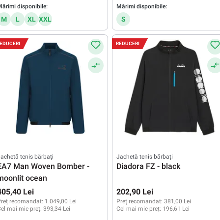
ărimi disponibile:
Mărimi disponibile:
M
L
XL
XXL
S
EDUCERI
REDUCERI
achetă tenis bărbați
Jachetă tenis bărbați
EA7 Man Woven Bomber -
Diadora FZ - black
moonlit ocean
405,40 Lei
202,90 Lei
reț recomandat:
1.049,00 Lei
Preț recomandat:
381,00 Lei
el mai mic preț:
393,34 Lei
Cel mai mic preț:
196,61 Lei