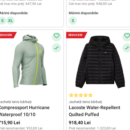
el mai mic preț:
647,90 Lei
Cel mai mic preț:
948,90 Lei
ărimi disponibile:
Mărimi disponibile:
S
XL
S
EDUCERI
REDUCERI
Evaluarea medie de 5 din 5 stele
achetă tenis bărbați
Jachetă tenis bărbați
Compressport Hurricane
Lacoste Water-Repellent
Waterproof 10/10
Quilted Puffed
715,90 Lei
918,40 Lei
reț recomandat:
953,00 Lei
Preț recomandat:
1.323,00 Lei