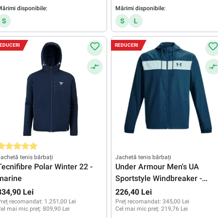
ărimi disponibile:
Mărimi disponibile:
S
S
L
EDUCERI
REDUCERI
valuarea medie de 5 din 5 stele
achetă tenis bărbați
Jachetă tenis bărbați
Tecnifibre Polar Winter 22 -
Under Armour Men's UA
marine
Sportstyle Windbreaker -
petrol blue/fuse teal
834,90 Lei
226,40 Lei
reț recomandat:
1.251,00 Lei
Preț recomandat:
345,00 Lei
el mai mic preț:
809,90 Lei
Cel mai mic preț:
219,76 Lei