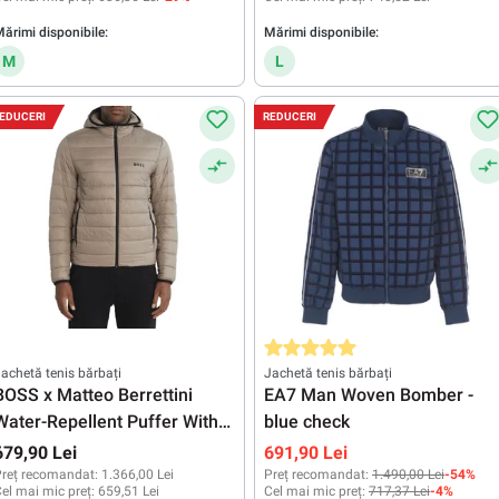
ărimi disponibile:
Mărimi disponibile:
M
L
EDUCERI
REDUCERI
Evaluarea medie de 5 din 5 stele
achetă tenis bărbați
Jachetă tenis bărbați
BOSS x Matteo Berrettini
EA7 Man Woven Bomber -
Water-Repellent Puffer With
blue check
Branded Trims - light/pastel
679,90 Lei
691,90 Lei
green
reț recomandat:
1.366,00 Lei
Preț recomandat:
1.490,00 Lei
-54%
el mai mic preț:
659,51 Lei
Cel mai mic preț:
717,37 Lei
-4%