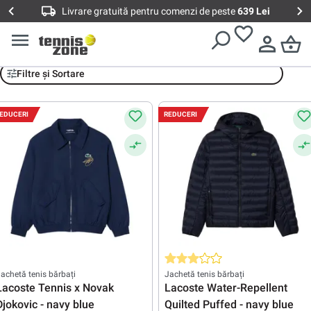
Livrare gratuită pentru comenzi de peste
639 Lei
Jachete
Filtre și Sortare
EDUCERI
REDUCERI
Evaluarea medie de 3 din 5 stele
achetă tenis bărbați
Jachetă tenis bărbați
Lacoste Tennis x Novak
Lacoste Water-Repellent
Djokovic - navy blue
Quilted Puffed - navy blue