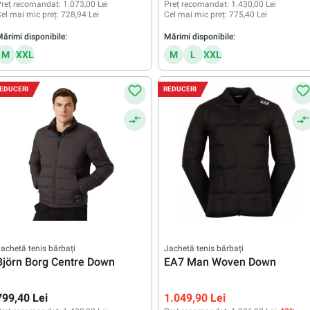
reț recomandat:
1.073,00 Lei
Preț recomandat:
1.430,00 Lei
el mai mic preț:
728,94 Lei
Cel mai mic preț:
775,40 Lei
ărimi disponibile:
Mărimi disponibile:
M
XXL
M
L
XXL
EDUCERI
REDUCERI
achetă tenis bărbați
Jachetă tenis bărbați
Björn Borg Centre Down
EA7 Man Woven Down
799,40 Lei
1.049,90 Lei