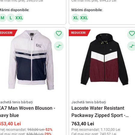
el mai mic preț:
266,05 Lei
Cel mai mic preț:
694,23 Lei
ărimi disponibile:
Mărimi disponibile:
M
L
XXL
XL
XXL
EDUCERI
REDUCERI
achetă tenis bărbați
Jachetă tenis bărbați
EA7 Man Woven Blouson -
Lacoste Water Resistant
navy blue
Packaway Zipped Sport -
black/gris/bordeaux
453,40 Lei
763,40 Lei
reț recomandat:
953,00 Lei
-52%
Preț recomandat:
1.132,00 Lei
el mai mic preț:
636,36 Lei
-29%
Cel mai mic preț:
740,52 Lei