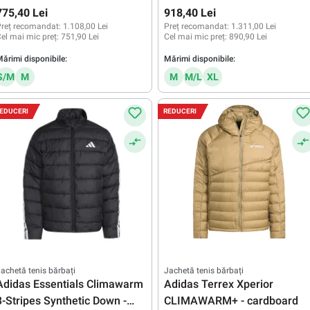
775,40 Lei
918,40 Lei
reț recomandat:
1.108,00 Lei
Preț recomandat:
1.311,00 Lei
el mai mic preț:
751,90 Lei
Cel mai mic preț:
890,90 Lei
ărimi disponibile:
Mărimi disponibile:
S/M
M
M
M/L
XL
EDUCERI
REDUCERI
achetă tenis bărbați
Jachetă tenis bărbați
Adidas Essentials Climawarm
Adidas Terrex Xperior
3-Stripes Synthetic Down -
CLIMAWARM+ - cardboard