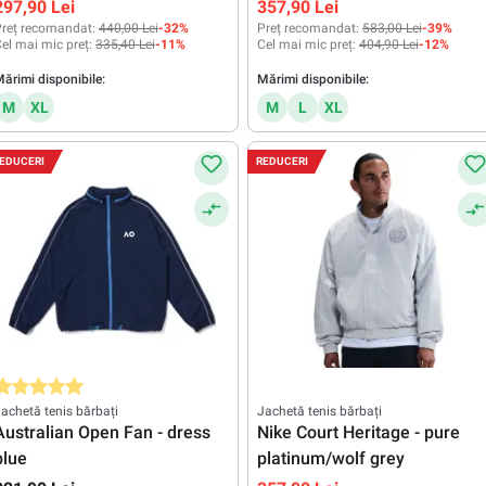
297,90 Lei
357,90 Lei
reț recomandat:
440,00 Lei
-32%
Preț recomandat:
583,00 Lei
-39%
el mai mic preț:
335,40 Lei
-11%
Cel mai mic preț:
404,90 Lei
-12%
ărimi disponibile:
Mărimi disponibile:
M
XL
M
L
XL
EDUCERI
REDUCERI
valuarea medie de 5 din 5 stele
achetă tenis bărbați
Jachetă tenis bărbați
Australian Open Fan - dress
Nike Court Heritage - pure
blue
platinum/wolf grey