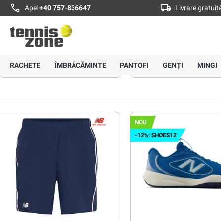
Apel
+40 757-836647
Livrare gratui
Pagină principală
Branduri
New Balance
New Balance
RACHETE
ÎMBRĂCĂMINTE
PANTOFI
GENȚI
MINGI
Gen
Tipul produsului
Culoare
Material
NOU
-12%: SHOES12