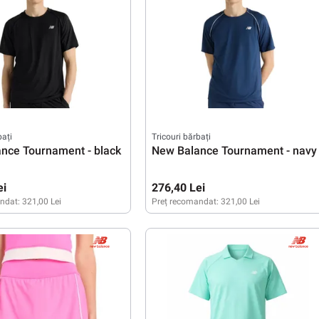
bați
Tricouri bărbați
nce Tournament - black
New Balance Tournament - navy
ei
276,40 Lei
ndat:
321,00 Lei
Preț recomandat:
321,00 Lei
XXL
M
L
XL
XXL