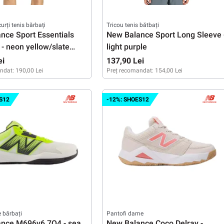
urți tenis bărbați
Tricou tenis bătbați
nce Sport Essentials
New Balance Sport Long Sleeve 
 - neon yellow/slate
light purple
ei
137,90 Lei
ndat:
190,00 Lei
Preț recomandat:
154,00 Lei
XL
M
L
XL
S12
-12%: SHOES12
e bărbați
Pantofi dame
nce M696v6 7Q4 - sea
New Balance Coco Delray -