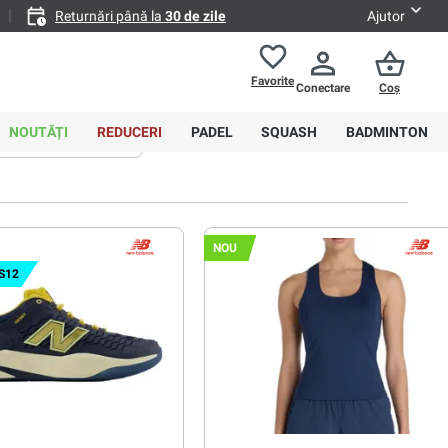
Returnări până la
30 de zile
Ajutor
Favorite
Conectare
Coș
0,00 RON
NOUTĂȚI
REDUCERI
PADEL
SQUASH
BADMINTON
Sortare
Avansat
NOU
S12