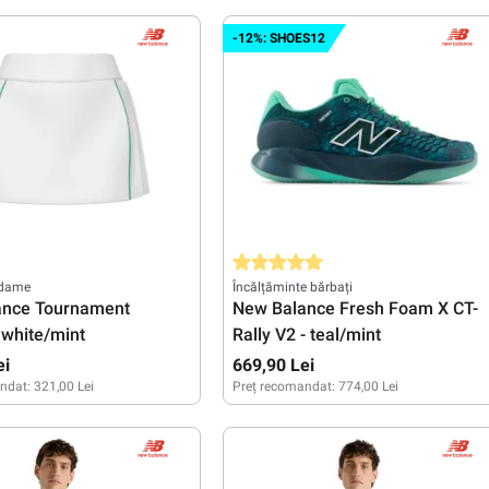
38
39
40
40,5
41
41,5
41,5
42
42,5
43
44
44,5
45
45,5
-12%: SHOES12
Evaluarea medie de 5 din 5 stele
 dame
Încălțăminte bărbați
ance Tournament
New Balance Fresh Foam X CT-
 white/mint
Rally V2 - teal/mint
ei
669,90 Lei
ndat:
321,00 Lei
Preț recomandat:
774,00 Lei
M
L
41,5
42
43