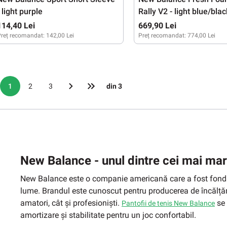
- light purple
Rally V2 - light blue/bla
yellow
114,40 Lei
669,90 Lei
reț recomandat:
142,00 Lei
Preț recomandat:
774,00 Lei
M
L
XL
XXL
42
43
44
44,5
45
45,5
1
2
3
din 3
New Balance - unul dintre cei mai ma
New Balance este o companie americană care a fost fondat
lume. Brandul este cunoscut pentru producerea de încălțămin
amatori, cât și profesioniști.
se 
Pantofii de tenis New Balance
amortizare și stabilitate pentru un joc confortabil.