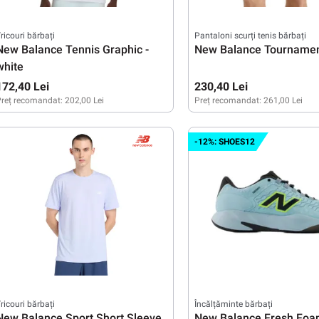
ricouri bărbați
Pantaloni scurți tenis bărbați
New Balance Tennis Graphic -
New Balance Tournament
white
172,40 Lei
230,40 Lei
reț recomandat:
202,00 Lei
Preț recomandat:
261,00 Lei
XL
M
L
XL
XXL
-12%: SHOES12
ricouri bărbați
Încălțăminte bărbați
New Balance Sport Short Sleeve
New Balance Fresh Foa