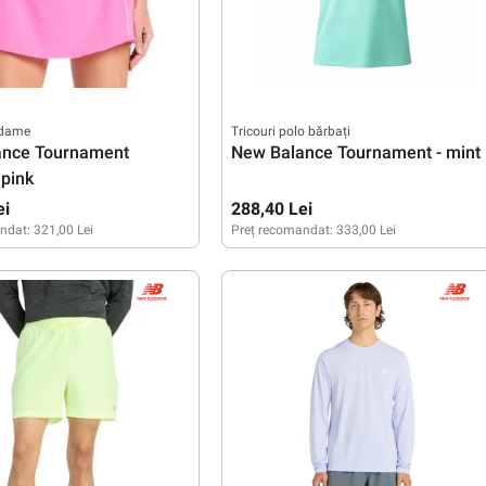
 dame
Tricouri polo bărbați
ance Tournament
New Balance Tournament - mint
 pink
ei
288,40 Lei
ndat:
321,00 Lei
Preț recomandat:
333,00 Lei
L
M
L
XL
XXL