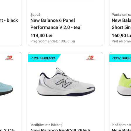
Șapcă
Pantaloni sc
 - black
New Balance 6 Panel
New Bala
Performance V 2.0 - teal
Short 5in
grey
114,40 Lei
160,90 L
Preț recomandat:
130,00 Lei
Preț recoma
M
L
-12%: SHOES12
-12%: SHOE
Încălțăminte bărbați
Încălțămint
m X CT-
New Balance FuelCell 796v5
New Bala