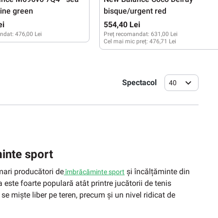
line green
bisque/urgent red
ei
554,40 Lei
ndat:
476,00 Lei
Preț recomandat:
631,00 Lei
Cel mai mic preț:
476,71 Lei
2,5
43
44
44,5
45
45,5
37
40 1/2
Spectacol
40
minte sport
mari producători de
și încălțăminte din
îmbrăcăminte sport
este foarte populară atât printre jucătorii de tenis
 se miște liber pe teren, precum și un nivel ridicat de