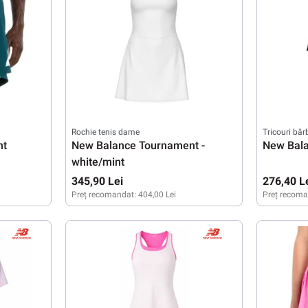
Rochie tenis dame
Tricouri băr
nt
New Balance Tournament -
New Bala
white/mint
345,90 Lei
276,40 L
Preț recomandat:
404,00 Lei
Preț recoma
XS
S
M
L
M
XL