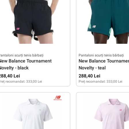
antaloni scurți tenis bărbați
Pantaloni scurți tenis bărbați
New Balance Tournament
New Balance Tourname
Novelty - black
Novelty - teal
288,40 Lei
288,40 Lei
reț recomandat:
333,00 Lei
Preț recomandat:
333,00 Lei
S
M
L
XL
XXL
S
M
L
XXL