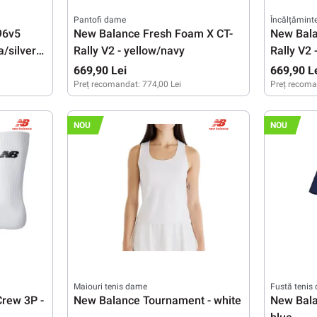
Pantofi dame
Încălțămint
96v5
New Balance Fresh Foam X CT-
New Bala
/silver
Rally V2 - yellow/navy
Rally V2 
669,90 Lei
669,90 L
Preț recomandat:
774,00 Lei
Preț recoma
38
39
40
40,5
41
42
42,5
NOU
NOU
Maiouri tenis dame
Fustă tenis
rew 3P -
New Balance Tournament - white
New Bala