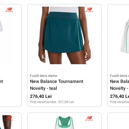
37,5
38
39
40
40,5
41
37
37,5
42,5
Fustă tenis dame
Fustă tenis
nt
New Balance Tournament
New Bal
Novelty - teal
Novelty -
276,40 Lei
276,40 L
Preț recomandat:
321,00 Lei
Preț recoma
XS
S
M
L
XS
S