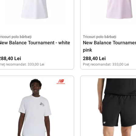
ricouri polo bărbați
Tricouri polo bărbați
New Balance Tournament - white
New Balance Tournament
pink
288,40 Lei
288,40 Lei
reț recomandat:
333,00 Lei
Preț recomandat:
333,00 Lei
M
L
XL
M
L
XL
XXL