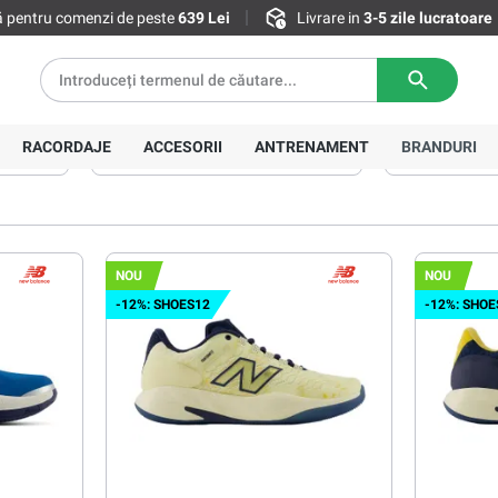
tă pentru comenzi de peste
639 Lei
Livrare in
3-5 zile lucratoare
RACORDAJE
ACCESORII
ANTRENAMENT
BRANDURI
Mărime
Preț
Suprafaţă
NOU
NOU
-12%: SHOES12
-12%: SHOE