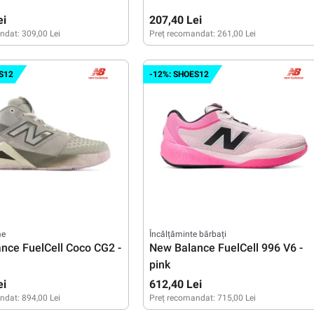
ei
207,40 Lei
ndat:
309,00 Lei
Preț recomandat:
261,00 Lei
M
L
S
M
L
XL
XXL
S12
-12%: SHOES12
me
Încălțăminte bărbați
nce FuelCell Coco CG2 -
New Balance FuelCell 996 V6 -
pink
ei
612,40 Lei
ndat:
894,00 Lei
Preț recomandat:
715,00 Lei