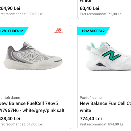
white
264,90 Lei
60,40 Lei
reț recomandat:
309,00 Lei
Preț recomandat:
72,00 Lei
XS
S
M
L
35-38
39-42
-12%: SHOES12
-12%: SHOES12
Pantofi dame
Pantofi dame
New Balance FuelCell 796v5
New Balance FuelCell C
W7967N6 - white/grey/pink salt
white
438,40 Lei
774,40 Lei
reț recomandat:
512,00 Lei
Preț recomandat:
894,00 Lei