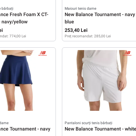
e bărbați
Maiouri tenis dame
nce Fresh Foam X CT-
New Balance Tournament - navy
- navy/yellow
blue
ei
253,40 Lei
ndat:
774,00 Lei
Preț recomandat:
285,00 Lei
43
44
44,5
XS
S
M
L
 dame
Pantaloni scurți tenis bărbați
nce Tournament - navy
New Balance Tournament - whit