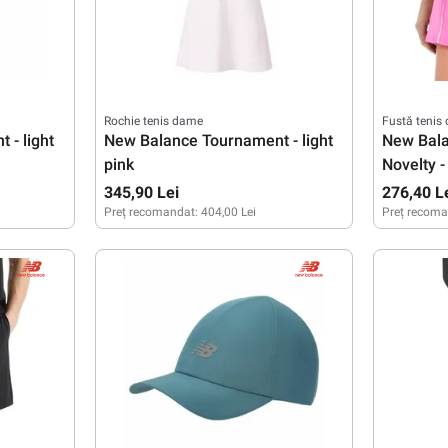
Rochie tenis dame
Fustă tenis
 - light
New Balance Tournament - light
New Bal
pink
Novelty -
345,90 Lei
276,40 L
Preț recomandat:
404,00 Lei
Preț recoma
XS
S
M
L
S
M