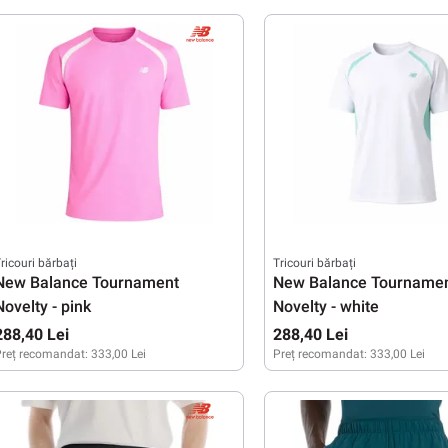
36
37
39
40,5
38
39
40
40,5
41
41,5
ricouri bărbați
Tricouri bărbați
New Balance Tournament
New Balance Tourname
Novelty - pink
Novelty - white
288,40 Lei
288,40 Lei
reț recomandat:
333,00 Lei
Preț recomandat:
333,00 Lei
S
M
L
XL
XXL
S
M
L
XL
XXL