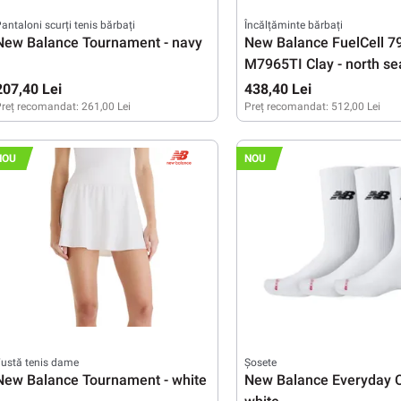
antaloni scurți tenis bărbați
Încălțăminte bărbați
New Balance Tournament - navy
New Balance FuelCell 7
M7965TI Clay - north sea
metallic
207,40 Lei
438,40 Lei
reț recomandat:
261,00 Lei
Preț recomandat:
512,00 Lei
S
M
L
XL
XXL
42
42,5
43
44
44,5
NOU
NOU
ustă tenis dame
Șosete
New Balance Tournament - white
New Balance Everyday C