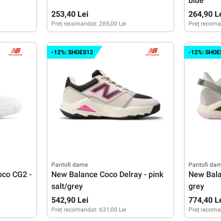
blue
253,40 Lei
264,90 L
Preț recomandat:
285,00 Lei
Preț recoma
XS
S
M
L
XS
S
-12%: SHOES12
-12%: SHOE
Pantofi dame
Pantofi da
oco CG2 -
New Balance Coco Delray - pink
New Bala
salt/grey
grey
542,90 Lei
774,40 L
Preț recomandat:
631,00 Lei
Preț recoma