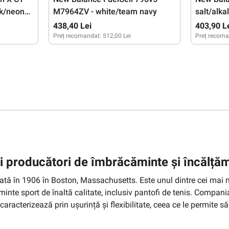
ck/neon
M7964ZV - white/team navy
salt/alka
438,40 Lei
403,90 L
Preț recomandat:
512,00 Lei
Preț recoma
46,5
41,5
42
42,5
43
44
44,5
45
45,5
41,5
42
4
ri producători de îmbrăcăminte și încălță
ă în 1906 în Boston, Massachusetts. Este unul dintre cei mai 
te sport de înaltă calitate, inclusiv pantofi de tenis. Compania 
caracterizează prin ușurință și flexibilitate, ceea ce le permite să