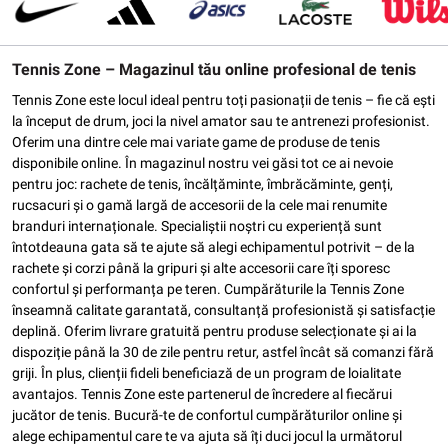
Tennis Zone – Magazinul tău online profesional de tenis
Tennis Zone este locul ideal pentru toți pasionații de tenis – fie că ești
la început de drum, joci la nivel amator sau te antrenezi profesionist.
Oferim una dintre cele mai variate game de produse de tenis
disponibile online. În magazinul nostru vei găsi tot ce ai nevoie
pentru joc: rachete de tenis, încălțăminte, îmbrăcăminte, genți,
rucsacuri și o gamă largă de accesorii de la cele mai renumite
branduri internaționale. Specialiștii noștri cu experiență sunt
întotdeauna gata să te ajute să alegi echipamentul potrivit – de la
rachete și corzi până la gripuri și alte accesorii care îți sporesc
confortul și performanța pe teren. Cumpărăturile la Tennis Zone
înseamnă calitate garantată, consultanță profesionistă și satisfacție
deplină. Oferim livrare gratuită pentru produse selecționate și ai la
dispoziție până la 30 de zile pentru retur, astfel încât să comanzi fără
griji. În plus, clienții fideli beneficiază de un program de loialitate
avantajos. Tennis Zone este partenerul de încredere al fiecărui
jucător de tenis. Bucură-te de confortul cumpărăturilor online și
alege echipamentul care te va ajuta să îți duci jocul la următorul