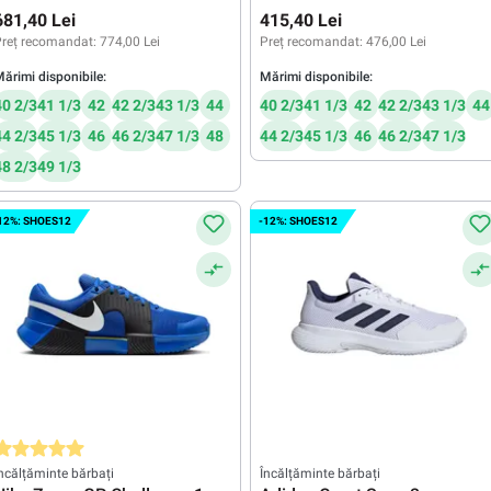
black
blue
681,40 Lei
415,40 Lei
reț recomandat:
774,00 Lei
Preț recomandat:
476,00 Lei
ărimi disponibile:
Mărimi disponibile:
40 2/3
41 1/3
42
42 2/3
43 1/3
44
40 2/3
41 1/3
42
42 2/3
43 1/3
44
44 2/3
45 1/3
46
46 2/3
47 1/3
48
44 2/3
45 1/3
46
46 2/3
47 1/3
48 2/3
49 1/3
12%: SHOES12
-12%: SHOES12
valuarea medie de 5 din 5 stele
ncălțăminte bărbați
Încălțăminte bărbați