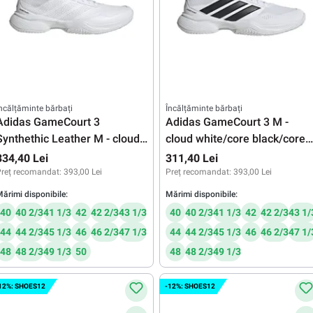
ncălțăminte bărbați
Încălțăminte bărbați
Adidas GameCourt 3
Adidas GameCourt 3 M -
Synthethic Leather M - cloud
cloud white/core black/core
white/ cloud white/core black
black
334,40 Lei
311,40 Lei
reț recomandat:
393,00 Lei
Preț recomandat:
393,00 Lei
ărimi disponibile:
Mărimi disponibile:
40
40 2/3
41 1/3
42
42 2/3
43 1/3
40
40 2/3
41 1/3
42
42 2/3
43 1/
44
44 2/3
45 1/3
46
46 2/3
47 1/3
44
44 2/3
45 1/3
46
46 2/3
47 1/
48
48 2/3
49 1/3
50
48
48 2/3
49 1/3
12%: SHOES12
-12%: SHOES12