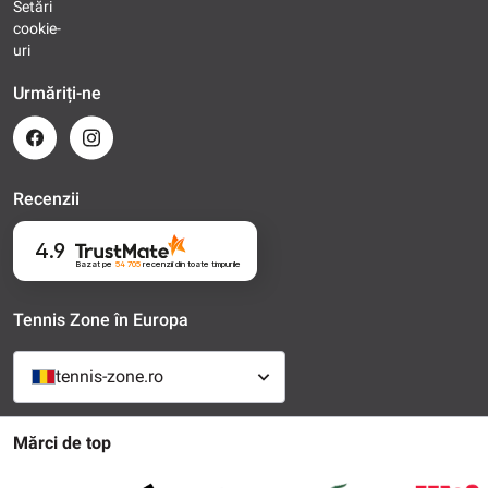
Setări
cookie-
uri
Urmăriți-ne
Recenzii
4.9
Bazat pe
54 705
recenzii
din toate timpurile
Tennis Zone în Europa
tennis-zone.ro
Mărci de top