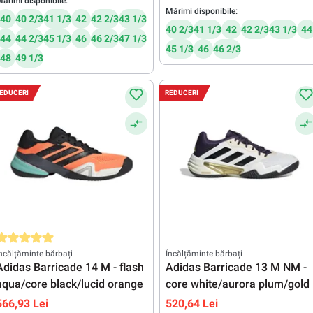
ărimi disponibile:
Mărimi disponibile:
40
40 2/3
41 1/3
42
42 2/3
43 1/3
40 2/3
41 1/3
42
42 2/3
43 1/3
44
44
44 2/3
45 1/3
46
46 2/3
47 1/3
45 1/3
46
46 2/3
48
49 1/3
EDUCERI
REDUCERI
valuarea medie de 5 din 5 stele
ncălțăminte bărbați
Încălțăminte bărbați
Adidas Barricade 14 M - flash
Adidas Barricade 13 M NM -
aqua/core black/lucid orange
core white/aurora plum/gold
566,93 Lei
520,64 Lei