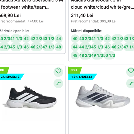
- footwear white/team
cloud white/cloud white/grey
green/maroon
one
669,90 Lei
311,40 Lei
reț recomandat:
774,00 Lei
Preț recomandat:
393,00 Lei
ărimi disponibile:
Mărimi disponibile:
40 2/3
41 1/3
42
42 2/3
43 1/3
44
40
40 2/3
41 1/3
42
42 2/3
43 1/
44 2/3
45 1/3
46
46 2/3
47 1/3
48
44
44 2/3
45 1/3
46
46 2/3
47 1/
48
48 2/3
49 1/3
50 1/3
OU
NOU
12%: SHOES12
-12%: SHOES12