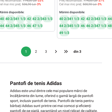
reț recomandat:
774,00 Lei
-33%
Preț recomandat:
774,00 Lei
-37%
el mai mic preț:
536,90 Lei
-3%
Cel mai mic preț:
500,90 Lei
-3%
ărimi disponibile:
Mărimi disponibile:
40
40 2/3
41 1/3
42
42 2/3
43 1/3
40 2/3
41 1/3
42
42 2/3
43 1/3
44
44
44 2/3
45 1/3
46
47 1/3
44 2/3
45 1/3
46
46 2/3
47 1/3
48
49 1/3
1
2
3
din 3
Pantofi de tenis Adidas
Adidas este unul dintre cele mai populare mărci de
încălțăminte din lume, oferind o gamă largă de pantofi
sport, inclusiv pantofi de tenis. Pantofii de tenis pentru
bărbați Adidas sunt printre cei mai comozi și eficienți
pantofi de pe piață, garantând un nivel ridicat de calitate.