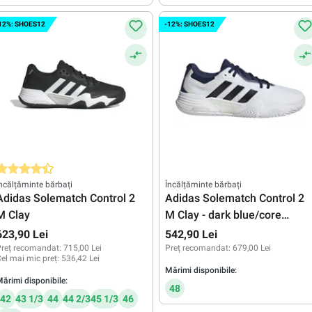
12%: SHOES12
-12%: SHOES12
valuarea medie de 4.5 din 5 stele
ncălțăminte bărbați
Încălțăminte bărbați
Adidas Solematch Control 2
Adidas Solematch Control 2
M Clay
M Clay - dark blue/core
black/white
623,90 Lei
542,90 Lei
reț recomandat:
715,00 Lei
Preț recomandat:
679,00 Lei
el mai mic preț:
536,42 Lei
Mărimi disponibile:
ărimi disponibile:
48
42
43 1/3
44
44 2/3
45 1/3
46