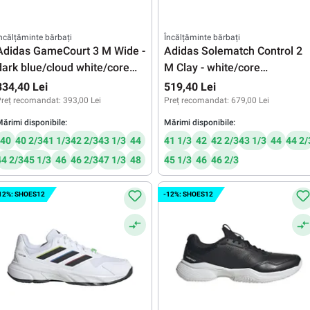
ncălțăminte bărbați
Încălțăminte bărbați
Adidas GameCourt 3 M Wide -
Adidas Solematch Control 2
dark blue/cloud white/core
M Clay - white/core
black
black/silver metallic
334,40 Lei
519,40 Lei
reț recomandat:
393,00 Lei
Preț recomandat:
679,00 Lei
ărimi disponibile:
Mărimi disponibile:
40
40 2/3
41 1/3
42 2/3
43 1/3
44
41 1/3
42
42 2/3
43 1/3
44
44 2/
44 2/3
45 1/3
46
46 2/3
47 1/3
48
45 1/3
46
46 2/3
12%: SHOES12
-12%: SHOES12