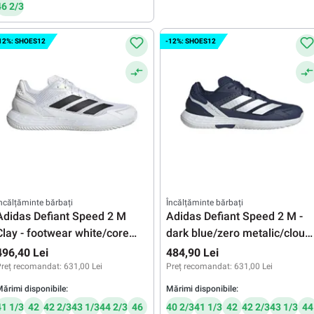
46 2/3
12%: SHOES12
-12%: SHOES12
ncălțăminte bărbați
Încălțăminte bărbați
Adidas Defiant Speed 2 M
Adidas Defiant Speed 2 M -
Clay - footwear white/core
dark blue/zero metalic/cloud
black/green one
white
496,40 Lei
484,90 Lei
reț recomandat:
631,00 Lei
Preț recomandat:
631,00 Lei
ărimi disponibile:
Mărimi disponibile:
41 1/3
42
42 2/3
43 1/3
44 2/3
46
40 2/3
41 1/3
42
42 2/3
43 1/3
44