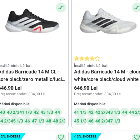
Evaluarea medie de 4 din 5 stele
ncălțăminte bărbați
Încălțăminte bărbați
Adidas Barricade 14 M CL -
Adidas Barricade 14 M - clou
core black/zero metallic/lucid
white/core black/cloud white
red
646,90 Lei
646,90 Lei
reț recomandat:
834,00 Lei
Preț recomandat:
834,00 Lei
ărimi disponibile:
Mărimi disponibile:
40
40 2/3
41 1/3
42
43 1/3
44
41 1/3
42
42 2/3
43 1/3
44
44 2/
44 2/3
45 1/3
46
47 1/3
48
48 2/3
45 1/3
46
46 2/3
47 1/3
12%: SHOES12
-12%: SHOES12