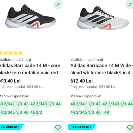
valuarea medie de 5 din 5 stele
ncălțăminte bărbați
Încălțăminte bărbați
Adidas Barricade 14 M - core
Adidas Barricade 14 M Wide 
black/zero metalic/lucid red
cloud white/core black/lucid
red
693,40 Lei
612,40 Lei
reț recomandat:
834,00 Lei
Preț recomandat:
834,00 Lei
ărimi disponibile:
Mărimi disponibile:
40 2/3
41 1/3
42
42 2/3
43 1/3
44
40 2/3
41 1/3
42
42 2/3
43 1/3
44
44 2/3
45 1/3
46
46 2/3
44 2/3
45 1/3
46
48
12%: SHOES12
-12%: SHOES12