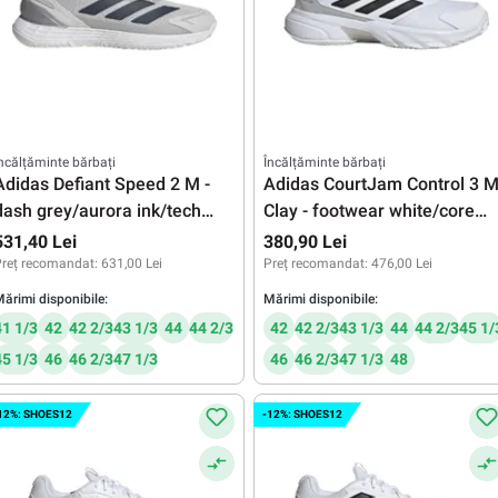
ncălțăminte bărbați
Încălțăminte bărbați
Adidas Defiant Speed 2 M -
Adidas CourtJam Control 3 
dash grey/aurora ink/tech
Clay - footwear white/core
grey metallic
black/grey two
531,40 Lei
380,90 Lei
reț recomandat:
631,00 Lei
Preț recomandat:
476,00 Lei
ărimi disponibile:
Mărimi disponibile:
41 1/3
42
42 2/3
43 1/3
44
44 2/3
42
42 2/3
43 1/3
44
44 2/3
45 1/
45 1/3
46
46 2/3
47 1/3
46
46 2/3
47 1/3
48
12%: SHOES12
-12%: SHOES12