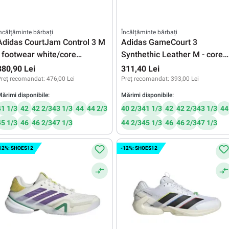
ncălțăminte bărbați
Încălțăminte bărbați
Adidas CourtJam Control 3 M
Adidas GameCourt 3
- footwear white/core
Synthethic Leather M - core
black/footwear white
black/core black/footwear
380,90 Lei
311,40 Lei
white
reț recomandat:
476,00 Lei
Preț recomandat:
393,00 Lei
ărimi disponibile:
Mărimi disponibile:
41 1/3
42
42 2/3
43 1/3
44
44 2/3
40 2/3
41 1/3
42
42 2/3
43 1/3
44
45 1/3
46
46 2/3
47 1/3
44 2/3
45 1/3
46
46 2/3
47 1/3
12%: SHOES12
-12%: SHOES12