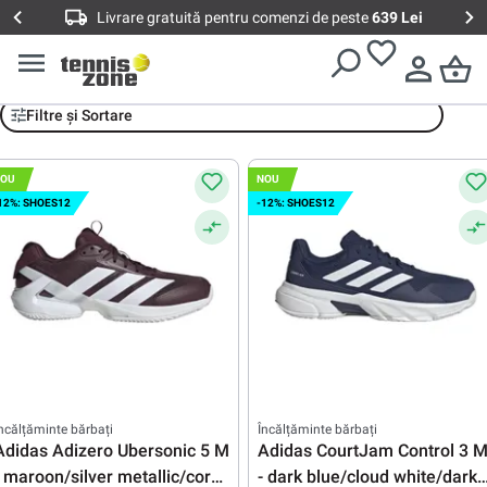
Livrare gratuită pentru comenzi de peste
639 Lei
Adidas
Filtre și Sortare
OU
NOU
12%: SHOES12
-12%: SHOES12
ncălțăminte bărbați
Încălțăminte bărbați
Adidas Adizero Ubersonic 5 M
Adidas CourtJam Control 3 
- maroon/silver metallic/core
- dark blue/cloud white/dark