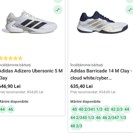
valuarea medie de 5 din 5 stele
ncălțăminte bărbați
Încălțăminte bărbați
Adidas Adizero Ubersonic 5 M
Adidas Barricade 14 M Clay -
Clay
cloud white/cyber
metallic/dark blue
646,90 Lei
635,40 Lei
reț recomandat:
834,00 Lei
Preț recomandat:
834,00 Lei
ărimi disponibile:
Mărimi disponibile:
44
46
40
40 2/3
41 1/3
42
42 2/3
44
44 2/3
45 1/3
46
46 2/3
47 1/3
48 2/3