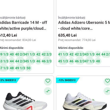
ncălțăminte bărbați
Încălțăminte bărbați
Adidas Barricade 14 M - off
Adidas Adizero Ubersonic 5 
white/active purple/cloud
- cloud white/core
white
black/cream white
612,40 Lei
635,40 Lei
reț recomandat:
834,00 Lei
Preț recomandat:
774,00 Lei
ărimi disponibile:
Mărimi disponibile:
39 1/3
40
40 2/3
41 1/3
42
42 2/3
41 1/3
42
42 2/3
43 1/3
44
44 2/
43 1/3
44
44 2/3
45 1/3
46
46 2/3
45 1/3
46
46 2/3
47 1/3
48
47 1/3
48
49 1/3
50
12%: SHOES12
-12%: SHOES12