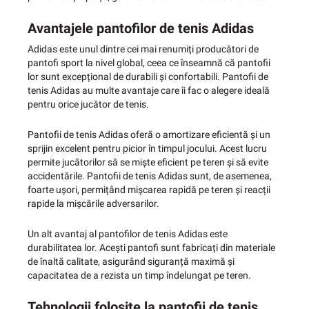
Avantajele pantofilor de tenis Adidas
Adidas este unul dintre cei mai renumiți producători de
pantofi sport la nivel global, ceea ce înseamnă că pantofii
lor sunt excepțional de durabili și confortabili. Pantofii de
tenis Adidas au multe avantaje care îi fac o alegere ideală
pentru orice jucător de tenis.
Pantofii de tenis Adidas oferă o amortizare eficientă și un
sprijin excelent pentru picior în timpul jocului. Acest lucru
permite jucătorilor să se miște eficient pe teren și să evite
accidentările. Pantofii de tenis Adidas sunt, de asemenea,
foarte ușori, permițând mișcarea rapidă pe teren și reacții
rapide la mișcările adversarilor.
Un alt avantaj al pantofilor de tenis Adidas este
durabilitatea lor. Acești pantofi sunt fabricați din materiale
de înaltă calitate, asigurând siguranță maximă și
capacitatea de a rezista un timp îndelungat pe teren.
Tehnologii folosite la pantofii de tenis