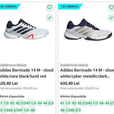
12%: SHOES12
-12%: SHOES12
ncălțăminte bărbați
Încălțăminte bărbați
Adidas Barricade 14 M - cloud
Adidas Barricade 14 M - clou
white/core black/lucid red
white/cyber metallic/dark
blue
635,40 Lei
635,40 Lei
reț recomandat:
834,00 Lei
Preț recomandat:
834,00 Lei
ărimi disponibile:
Mărimi disponibile:
41 1/3
42
42 2/3
43 1/3
44
44 2/3
41 1/3
42
42 2/3
43 1/3
44
44 2/
45 1/3
46 2/3
47 1/3
48
45 1/3
46 2/3