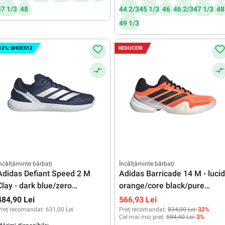
47 1/3
48
44 2/3
45 1/3
46
46 2/3
47 1/3
48
49 1/3
12%: SHOES12
REDUCERI
ncălțăminte bărbați
Încălțăminte bărbați
Adidas Defiant Speed 2 M
Adidas Barricade 14 M - lucid
Clay - dark blue/zero
orange/core black/pure
metalic/footwear white
orange
484,90 Lei
566,93 Lei
reț recomandat:
631,00 Lei
Preț recomandat:
834,00 Lei
-32%
Cel mai mic preț:
584,40 Lei
-3%