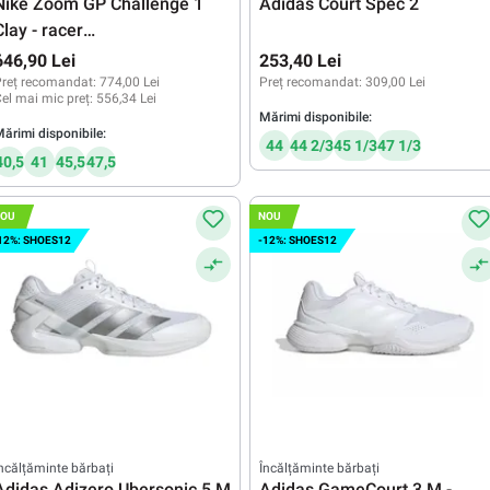
Nike Zoom GP Challenge 1
Adidas Court Spec 2
Clay - racer
blue/white/black/lightening
646,90 Lei
253,40 Lei
reț recomandat:
774,00 Lei
Preț recomandat:
309,00 Lei
el mai mic preț:
556,34 Lei
Mărimi disponibile:
ărimi disponibile:
44
44 2/3
45 1/3
47 1/3
40,5
41
45,5
47,5
OU
NOU
12%: SHOES12
-12%: SHOES12
ncălțăminte bărbați
Încălțăminte bărbați
Adidas Adizero Ubersonic 5 M
Adidas GameCourt 3 M -