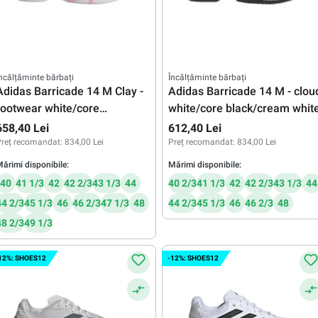
ncălțăminte bărbați
Încălțăminte bărbați
Adidas Barricade 14 M Clay -
Adidas Barricade 14 M - clou
footwear white/core
white/core black/cream whit
black/lucid red
658,40 Lei
612,40 Lei
reț recomandat:
834,00 Lei
Preț recomandat:
834,00 Lei
ărimi disponibile:
Mărimi disponibile:
40
41 1/3
42
42 2/3
43 1/3
44
40 2/3
41 1/3
42
42 2/3
43 1/3
44
44 2/3
45 1/3
46
46 2/3
47 1/3
48
44 2/3
45 1/3
46
46 2/3
48
48 2/3
49 1/3
12%: SHOES12
-12%: SHOES12