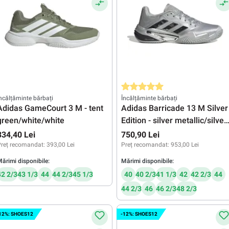
Evaluarea medie de 5 din 5 stele
ncălțăminte bărbați
Încălțăminte bărbați
Adidas GameCourt 3 M - tent
Adidas Barricade 13 M Silver
green/white/white
Edition - silver metallic/silver
metallic/dash grey
334,40 Lei
750,90 Lei
reț recomandat:
393,00 Lei
Preț recomandat:
953,00 Lei
ărimi disponibile:
Mărimi disponibile:
42 2/3
43 1/3
44
44 2/3
45 1/3
40
40 2/3
41 1/3
42
42 2/3
44
44 2/3
46
46 2/3
48 2/3
12%: SHOES12
-12%: SHOES12