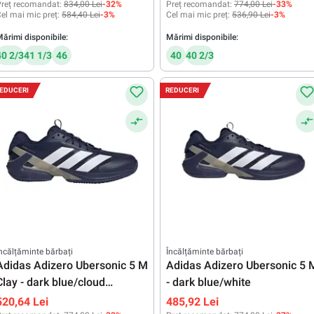
reț recomandat:
834,00 Lei
-32%
Preț recomandat:
774,00 Lei
-33%
el mai mic preț:
584,40 Lei
-3%
Cel mai mic preț:
536,90 Lei
-3%
ărimi disponibile:
Mărimi disponibile:
40 2/3
41 1/3
46
40
40 2/3
EDUCERI
REDUCERI
ncălțăminte bărbați
Încălțăminte bărbați
Adidas Adizero Ubersonic 5 M
Adidas Adizero Ubersonic 5 
Clay - dark blue/cloud
- dark blue/white
white/cyber metallic
520,64 Lei
485,92 Lei