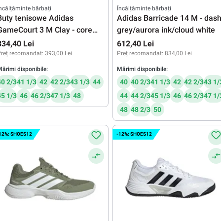
ncălțăminte bărbați
Încălțăminte bărbați
Buty tenisowe Adidas
Adidas Barricade 14 M - das
GameCourt 3 M Clay - core
grey/aurora ink/cloud white
black/footwear
334,40 Lei
612,40 Lei
white/footwear white
reț recomandat:
393,00 Lei
Preț recomandat:
834,00 Lei
ărimi disponibile:
Mărimi disponibile:
40 2/3
41 1/3
42
42 2/3
43 1/3
44
40
40 2/3
41 1/3
42
42 2/3
43 1/
45 1/3
46
46 2/3
47 1/3
48
44
44 2/3
45 1/3
46
46 2/3
47 1/
48
48 2/3
50
12%: SHOES12
-12%: SHOES12