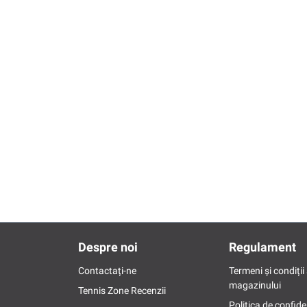
Despre noi
Regulament
Contactați-ne
Termeni și condiții 
magazinului
Tennis Zone Recenzii
Politica de confide