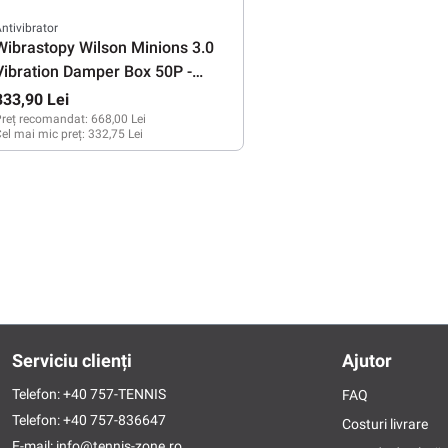
ntivibrator
Wibrastopy Wilson Minions 3.0
Vibration Damper Box 50P -
yellow
333,90 Lei
reț recomandat:
668,00 Lei
el mai mic preț:
332,75 Lei
Serviciu clienți
Ajutor
Telefon:
+40 757-TENNIS
FAQ
Telefon:
+40 757-836647
Costuri livrare
E-mail:
info@tennis-zone.ro