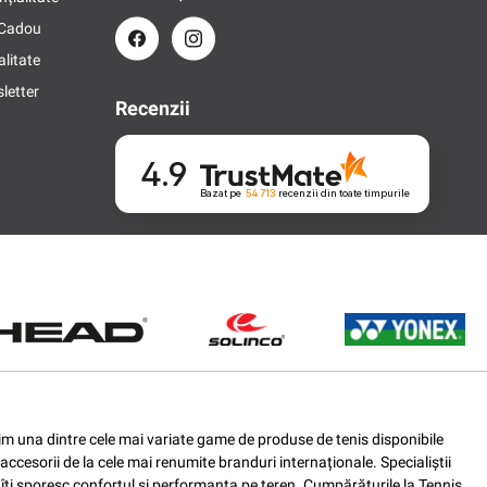
 Cadou
alitate
letter
Recenzii
4.9
Bazat pe
54 713
recenzii
din toate timpurile
ferim una dintre cele mai variate game de produse de tenis disponibile
accesorii de la cele mai renumite branduri internaționale. Specialiștii
e îți sporesc confortul și performanța pe teren. Cumpărăturile la Tennis