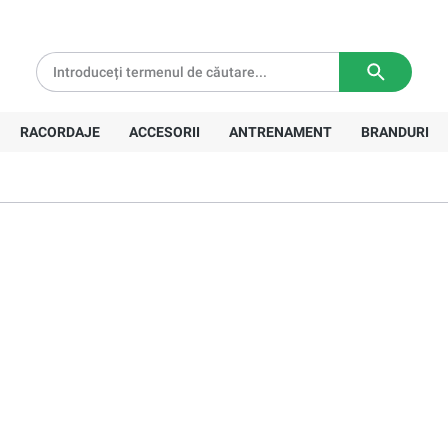
tă pentru comenzi de peste
639 Lei
Livrare in
3-5 zile lucratoare
RACORDAJE
ACCESORII
ANTRENAMENT
BRANDURI