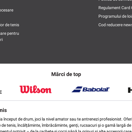
Regulament Card
ocesare
Programului de loi
or de tenis
Cod reducere news
care pentru
ri
Mărci de top
nis
ti la început de drum, joci la nivel amator sau te antrenezi profesionist. O
e de tenis, încălțăminte, îmbrăcăminte, genți, rucsacuri și o gamă largă de 
ntul potrivit – de la rachete și corzi până la gripuri și alte accesorii car