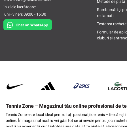
Metode de plată
În zilele lucrătoare:
Rambursări și pr
luni - vineri: 09:00 - 16:30
reclamații
Testarea rachetel
Formular de apli
cluburi și antreno
Tennis Zone – Magazinul tău online profesional de te
Tennis Zone este locul ideal pentru toți pasionații de tenis – fie că eș
online. În magazinul nostru vei găsi tot ce ai nevoie pentru joc: rachet
noștri cu experiență sunt întotdeauna gata să te ajute să alegi echipame