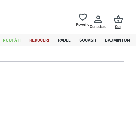
Returnări până la
30 de zile
Ajutor
Favorite
Conectare
Coș
0,00 RON
NOUTĂȚI
REDUCERI
PADEL
SQUASH
BADMINTON
Sortare