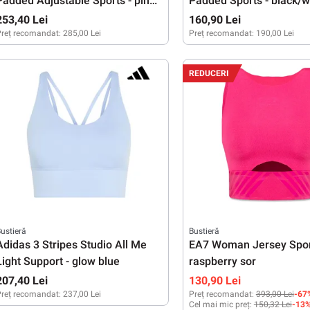
Padded Adjustable Sports - pink
Padded Sports - black/w
smoke
253,40 Lei
160,90 Lei
reț recomandat:
285,00 Lei
Preț recomandat:
190,00 Lei
XS
S
M
XS
S
REDUCERI
ustieră
Bustieră
Adidas 3 Stripes Studio All Me
EA7 Woman Jersey Spor
Light Support - glow blue
raspberry sor
207,40 Lei
130,90 Lei
reț recomandat:
237,00 Lei
Preț recomandat:
393,00 Lei
-67
Cel mai mic preț:
150,32 Lei
-13