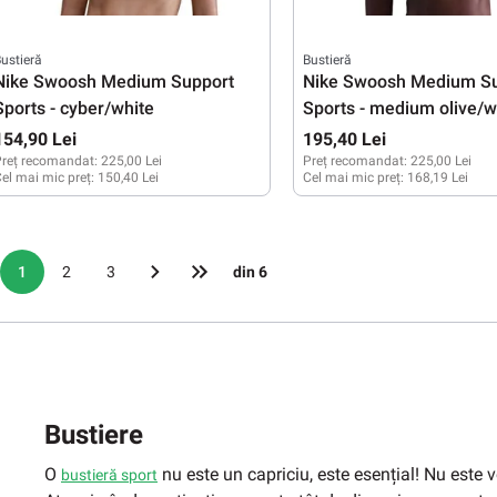
ustieră
Bustieră
Nike Swoosh Medium Support
Nike Swoosh Medium S
Sports - cyber/white
Sports - medium olive/w
154,90 Lei
195,40 Lei
reț recomandat:
225,00 Lei
Preț recomandat:
225,00 Lei
el mai mic preț:
150,40 Lei
Cel mai mic preț:
168,19 Lei
XS
XS
S
1
2
3
din 6
Bustiere
O
nu este un capriciu, este esențial! Nu este v
bustieră sport