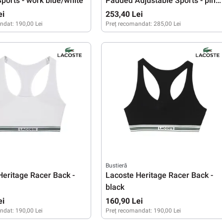
ports - work blue/white
Padded Adjustable Sports - pink
rise
ei
253,40 Lei
ndat:
190,00 Lei
Preț recomandat:
285,00 Lei
L
XS
S
M
L
Bustieră
Heritage Racer Back -
Lacoste Heritage Racer Back -
black
ei
160,90 Lei
ndat:
190,00 Lei
Preț recomandat:
190,00 Lei