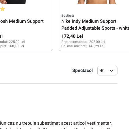
medie de 5 din 5 stele
Bustieră
oosh Medium Support
Nike Indy Medium Support
Padded Adjustable Sports - whit
ei
172,40 Lei
ndat:
225,00 Lei
Preț recomandat:
202,00 Lei
 preț:
168,19 Lei
Cel mai mic preț:
148,29 Lei
S
M
L
XL
XXS
XS
Spectacol
40
iciun caz nu trebuie subestimat acest articol vestimentar.