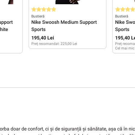
Evaluarea medie de 5 din 5 stele
Evaluarea 
Bustieră
Bustieră
upport
Nike Swoosh Medium Support
Nike Sw
hite
Sports
Sports
195,40 Lei
195,40 L
Preț recomandat:
225,00 Lei
Preț recoma
Cel mai mic
XXS
XS
M
L
XL
XXS
XS
orba doar de confort, ci și de siguranță și sănătate, așa că în n