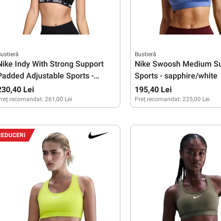
ustieră
Bustieră
Nike Indy With Strong Support
Nike Swoosh Medium S
Padded Adjustable Sports -
Sports - sapphire/white
black/black/white
230,40 Lei
195,40 Lei
reț recomandat:
261,00 Lei
Preț recomandat:
225,00 Lei
XS
S
M
L
XS
S
REDUCERI