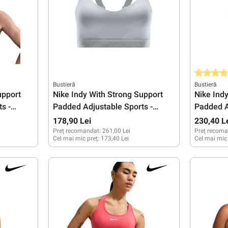
Evaluarea 
Bustieră
Bustieră
upport
Nike Indy With Strong Support
Nike Ind
s -
Padded Adjustable Sports -
Padded A
white/stone mauve/white
white/st
178,90 Lei
230,40 L
Preț recomandat:
261,00 Lei
Preț recoma
Cel mai mic preț:
173,40 Lei
Cel mai mic
XS
XXS
XS