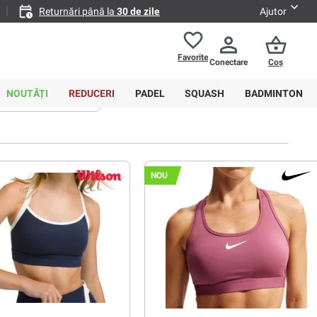
Returnări până la
30 de zile
Ajutor
Favorite
Conectare
Coș
0,00 RON
NOUTĂȚI
REDUCERI
PADEL
SQUASH
BADMINTON
Sortare
Avansat
NOU