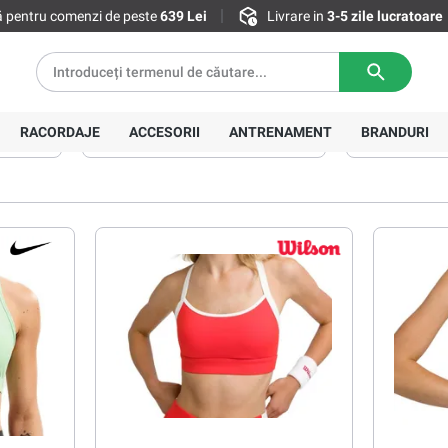
tă pentru comenzi de peste
639 Lei
Livrare in
3-5 zile lucratoare
stiere
RACORDAJE
ACCESORII
ANTRENAMENT
BRANDURI
Culoare
Mărime
Evaluare min.