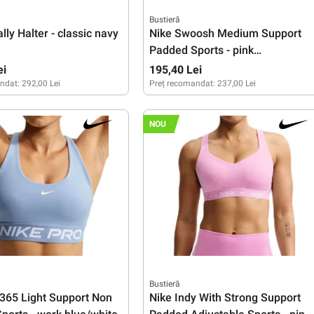
Bustieră
lly Halter - classic navy
Nike Swoosh Medium Support
Padded Sports - pink
smoke/white
ei
195,40 Lei
ndat:
292,00 Lei
Preț recomandat:
237,00 Lei
S
NOU
Bustieră
 365 Light Support Non
Nike Indy With Strong Support