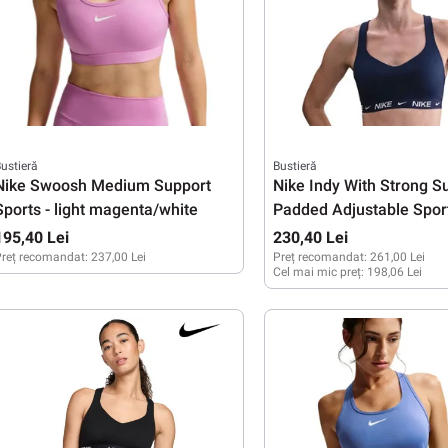
ustieră
Bustieră
Nike Swoosh Medium Support
Nike Indy With Strong S
Sports - light magenta/white
Padded Adjustable Sport
midnight navy/white
195,40 Lei
230,40 Lei
reț recomandat:
237,00 Lei
Preț recomandat:
261,00 Lei
Cel mai mic preț:
198,06 Lei
XS
S
M
L
XL
XS
S
M
L
XL