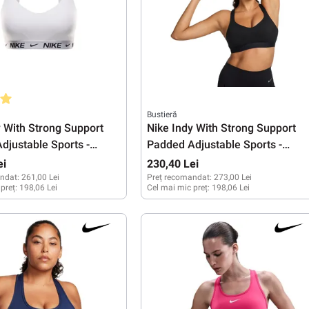
medie de 5 din 5 stele
Bustieră
y With Strong Support
Nike Indy With Strong Support
djustable Sports -
Padded Adjustable Sports -
one mauve/black
black/black/black
ei
230,40 Lei
ndat:
261,00 Lei
Preț recomandat:
273,00 Lei
 preț:
198,06 Lei
Cel mai mic preț:
198,06 Lei
S
M
XS