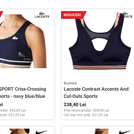
S
M
L
XS
S
M
L
XL
REDUCERI
Bustieră
SPORT Criss-Crossing
Lacoste Contrast Accents And
orts - navy blue/blue
Cut-Outs Sports
ei
238,40 Lei
ndat:
393,00 Lei
Preț recomandat:
428,00 Lei
 preț:
231,33 Lei
Cel mai mic preț:
231,33 Lei
XS