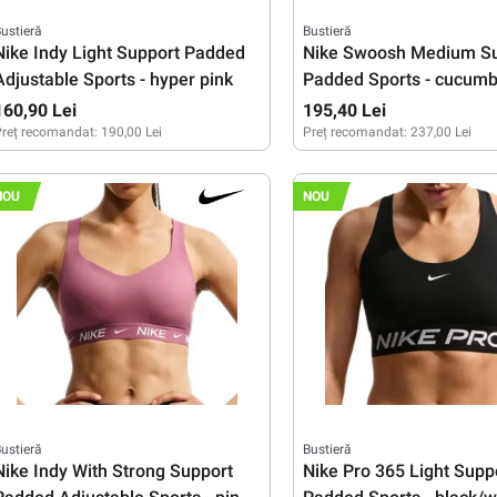
ustieră
Bustieră
Nike Indy Light Support Padded
Nike Swoosh Medium S
Adjustable Sports - hyper pink
Padded Sports - cucumb
calm/white
160,90 Lei
195,40 Lei
reț recomandat:
190,00 Lei
Preț recomandat:
237,00 Lei
L
XL
XS
S
M
NOU
NOU
ustieră
Bustieră
Nike Indy With Strong Support
Nike Pro 365 Light Supp