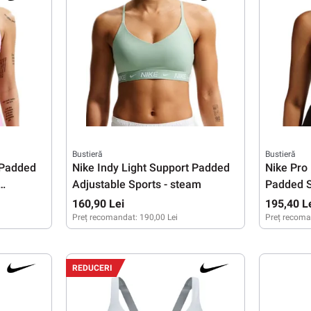
Bustieră
Bustieră
 Padded
Nike Indy Light Support Padded
Nike Pro
Adjustable Sports - steam
Padded S
black/whi
160,90 Lei
195,40 L
Preț recomandat:
190,00 Lei
Preț recoma
XS
L
XXS
XS
REDUCERI