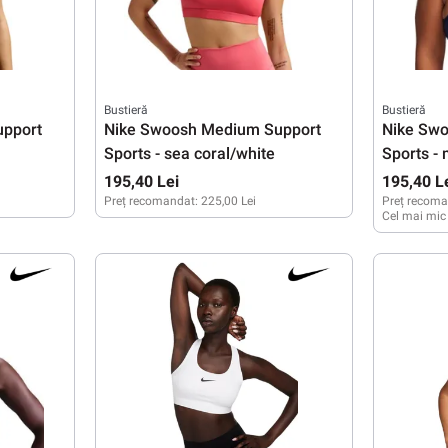
Bustieră
Bustieră
upport
Nike Swoosh Medium Support
Nike Sw
Sports - sea coral/white
Sports -
195,40 Lei
195,40 L
Preț recomandat:
225,00 Lei
Preț recoma
Cel mai mic
XS
S
M
XS
S