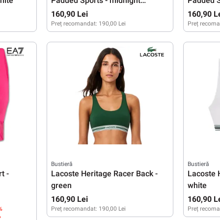
hite
Padded Sports - midnight
Padded S
navy/white
160,90 Lei
160,90 L
Preț recomandat:
190,00 Lei
Preț recoma
XS
S
M
L
XS
S
Bustieră
Bustieră
t -
Lacoste Heritage Racer Back -
Lacoste 
green
white
160,90 Lei
160,90 L
%
Preț recomandat:
190,00 Lei
Preț recoma
%