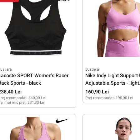
ustieră
Bustieră
Lacoste SPORT Women's Racer
Nike Indy Light Support
Back Sports - black
Adjustable Sports - light
magenta/white
238,40 Lei
160,90 Lei
reț recomandat:
440,00 Lei
Preț recomandat:
190,00 Lei
el mai mic preț:
231,33 Lei
M
L
XL
XS