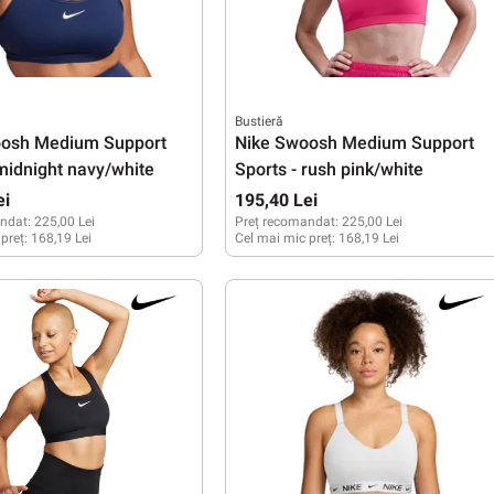
Bustieră
oosh Medium Support
Nike Swoosh Medium Support
 midnight navy/white
Sports - rush pink/white
ei
195,40 Lei
ndat:
225,00 Lei
Preț recomandat:
225,00 Lei
 preț:
168,19 Lei
Cel mai mic preț:
168,19 Lei
M
L
XL
XS