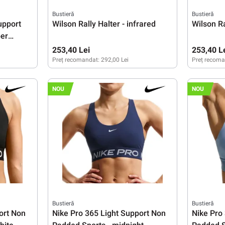
Bustieră
Bustieră
upport
Wilson Rally Halter - infrared
Wilson Ra
er
253,40 Lei
253,40 L
Preț recomandat:
292,00 Lei
Preț recoma
XS
L
XL
L
XL
NOU
NOU
Bustieră
Bustieră
ort Non
Nike Pro 365 Light Support Non
Nike Pro