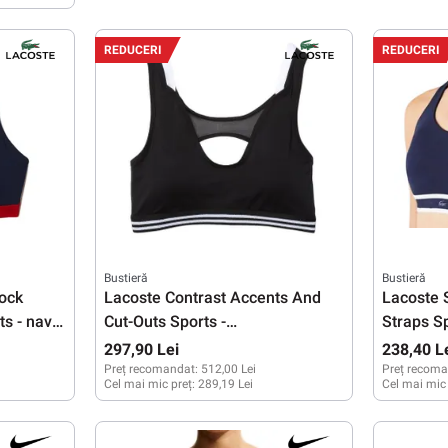
L
XXS
XS
REDUCERI
REDUCERI
Bustieră
Bustieră
ock
Lacoste Contrast Accents And
Lacoste 
ts - navy
Cut-Outs Sports -
Straps Sp
black/white/black
297,90 Lei
238,40 L
Preț recomandat:
512,00 Lei
Preț recoma
Cel mai mic preț:
289,19 Lei
Cel mai mic
XS
S
XS