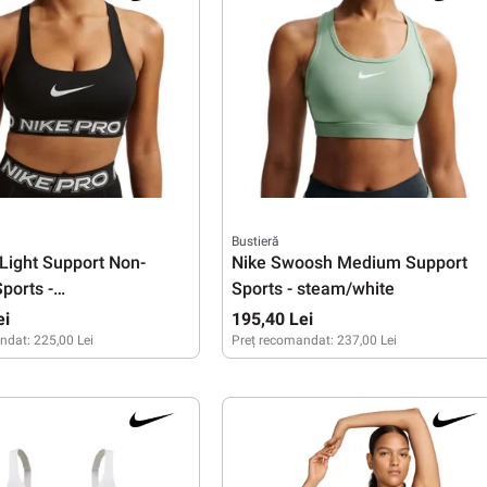
Bustieră
 Light Support Non-
Nike Swoosh Medium Support
ports -
Sports - steam/white
te/metallic silver
ei
195,40 Lei
ndat:
225,00 Lei
Preț recomandat:
237,00 Lei
S
M
L
XL
XS
M
L