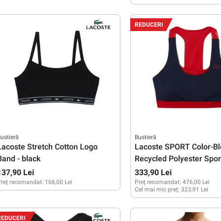
XS
S
XS
REDUCERI
ustieră
Bustieră
Lacoste Stretch Cotton Logo
Lacoste SPORT Color-Bl
Band - black
Recycled Polyester Spor
blue/red/green
137,90 Lei
333,90 Lei
reț recomandat:
166,00 Lei
Preț recomandat:
476,00 Lei
Cel mai mic preț:
323,91 Lei
S
M
L
L
REDUCERI