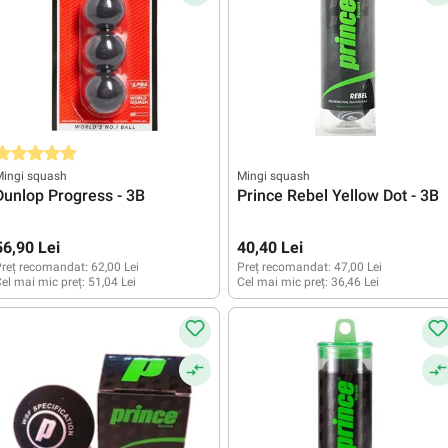
valuarea medie de 5 din 5 stele
Mingi squash
Mingi squash
Dunlop Progress - 3B
Prince Rebel Yellow Dot - 3B
56,90 Lei
40,40 Lei
reț recomandat:
62,00 Lei
Preț recomandat:
47,00 Lei
el mai mic preț:
51,04 Lei
Cel mai mic preț:
36,46 Lei