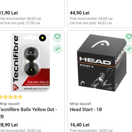
41,90 Lei
44,90 Lei
reț recomandat:
48,00 Lei
Preț recomandat:
54,00 Lei
el mai mic preț:
37,50 Lei
Cel mai mic preț:
40,62 Lei
valuarea medie de 5 din 5 stele
Mingi squash
Mingi squash
Tecnifibre Balls Yellow Dot -
Head Start - 1B
2B
28,90 Lei
16,40 Lei
reț recomandat:
35,00 Lei
Preț recomandat:
18,00 Lei