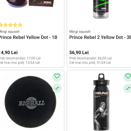
valuarea medie de 5 din 5 stele
Mingi squash
Mingi squash
Prince Rebel Yellow Dot - 1B
Prince Rebel 2 Yellow Dot - 3
14,90 Lei
56,90 Lei
reț recomandat:
17,00 Lei
Preț recomandat:
66,00 Lei
el mai mic preț:
13,54 Lei
Cel mai mic preț:
51,04 Lei