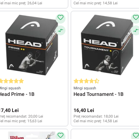
el mai mic preț:
26,04 Lei
Cel mai mic preț:
14,58 Lei
valuarea medie de 5 din 5 stele
Evaluarea medie de 4.5 din 5 stele
Mingi squash
Mingi squash
Head Prime - 1B
Head Tournament - 1B
17,40 Lei
16,40 Lei
reț recomandat:
20,00 Lei
Preț recomandat:
18,00 Lei
el mai mic preț:
15,63 Lei
Cel mai mic preț:
14,58 Lei