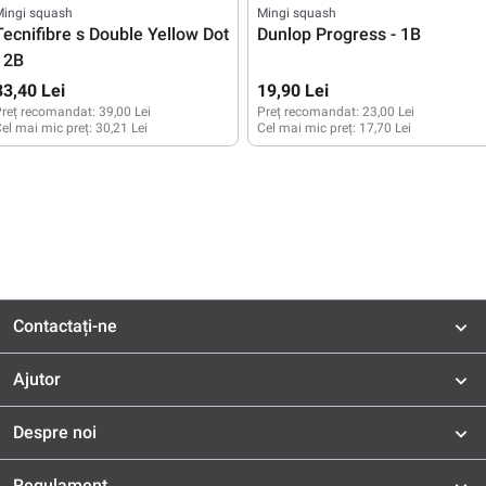
valuarea medie de 5 din 5 stele
Evaluarea medie de 5 din 5 stele
Mingi squash
Mingi squash
Tecnifibre s Double Yellow Dot
Dunlop Progress - 1B
- 2B
33,40 Lei
19,90 Lei
reț recomandat:
39,00 Lei
Preț recomandat:
23,00 Lei
el mai mic preț:
30,21 Lei
Cel mai mic preț:
17,70 Lei
Contactați-ne
Ajutor
Despre noi
Regulament