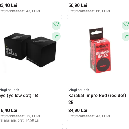
33,40 Lei
56,90 Lei
reț recomandat:
43,00 Lei
Preț recomandat:
66,00 Lei
Mingi squash
Mingi squash
Eye (yellow dot) 1B
Karakal Impro Red (red dot)
2B
16,40 Lei
34,90 Lei
reț recomandat:
19,00 Lei
Preț recomandat:
43,00 Lei
el mai mic preț:
14,58 Lei