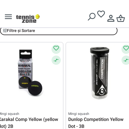
Livrare gratuită pentru comenzi de peste
639 Lei
Mingi
Filtre și Sortare
Mingi squash
Mingi squash
Karakal Comp Yellow (yellow
Dunlop Competition Yellow
dot) 2B
Dot - 3B