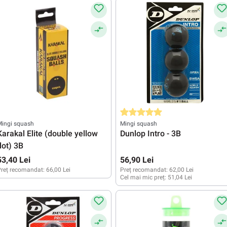
Evaluarea medie de 5 din 5 stele
Mingi squash
Mingi squash
Karakal Elite (double yellow
Dunlop Intro - 3B
dot) 3B
53,40 Lei
56,90 Lei
reț recomandat:
66,00 Lei
Preț recomandat:
62,00 Lei
Cel mai mic preț:
51,04 Lei