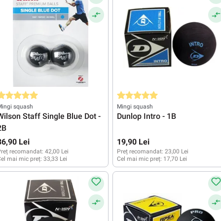
valuarea medie de 5 din 5 stele
Evaluarea medie de 5 din 5 stele
Mingi squash
Mingi squash
Wilson Staff Single Blue Dot -
Dunlop Intro - 1B
2B
36,90 Lei
19,90 Lei
reț recomandat:
42,00 Lei
Preț recomandat:
23,00 Lei
el mai mic preț:
33,33 Lei
Cel mai mic preț:
17,70 Lei