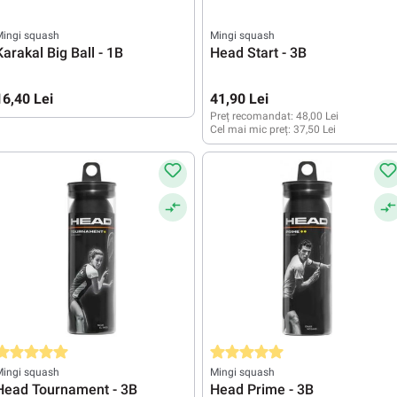
Mingi squash
Mingi squash
Karakal Big Ball - 1B
Head Start - 3B
16,40 Lei
41,90 Lei
Preț recomandat:
48,00 Lei
Cel mai mic preț:
37,50 Lei
valuarea medie de 5 din 5 stele
Evaluarea medie de 5 din 5 stele
Mingi squash
Mingi squash
Head Tournament - 3B
Head Prime - 3B