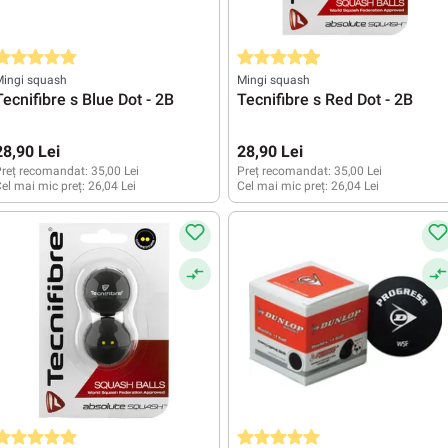
valuarea medie de 5 din 5 stele
Evaluarea medie de 4.8 din 5 stele
Mingi squash
Mingi squash
Tecnifibre s Blue Dot - 2B
Tecnifibre s Red Dot - 2B
28,90 Lei
28,90 Lei
reț recomandat:
35,00 Lei
Preț recomandat:
35,00 Lei
el mai mic preț:
26,04 Lei
Cel mai mic preț:
26,04 Lei