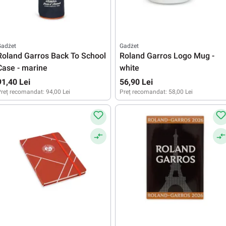
Gadżet
Gadżet
Roland Garros Back To School
Roland Garros Logo Mug -
Case - marine
white
91,40 Lei
56,90 Lei
reț recomandat:
94,00 Lei
Preț recomandat:
58,00 Lei