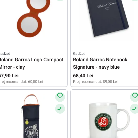
Gadżet
Gadżet
Roland Garros Logo Compact
Roland Garros Notebook
Mirror - clay
Signature - navy blue
57,90 Lei
68,40 Lei
reț recomandat:
60,00 Lei
Preț recomandat:
89,00 Lei