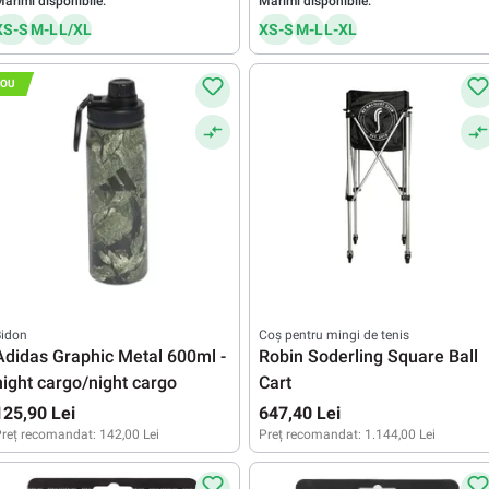
ărimi disponibile:
Mărimi disponibile:
XS-S
M-L
L/XL
XS-S
M-L
L-XL
OU
Bidon
Coș pentru mingi de tenis
Adidas Graphic Metal 600ml -
Robin Soderling Square Ball
night cargo/night cargo
Cart
125,90 Lei
647,40 Lei
reț recomandat:
142,00 Lei
Preț recomandat:
1.144,00 Lei