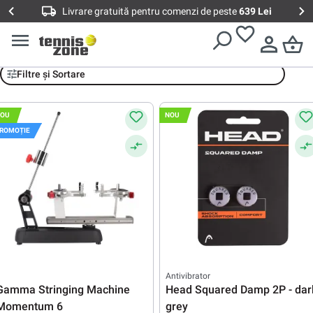
Livrare gratuită pentru comenzi de peste
639 Lei
Accesorii
Filtre și Sortare
OU
NOU
ROMOȚIE
Antivibrator
Gamma Stringing Machine
Head Squared Damp 2P - dar
Momentum 6
grey