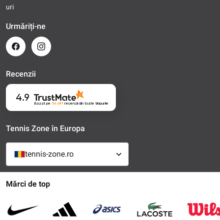
uri
Urmăriți-ne
Recenzii
4.9
Bazat pe
54 691
recenzii
din toate timpurile
Tennis Zone în Europa
tennis-zone.ro
Mărci de top