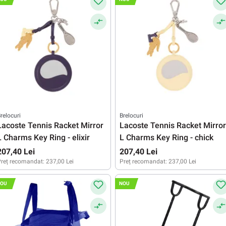
relocuri
Brelocuri
Lacoste Tennis Racket Mirror
Lacoste Tennis Racket Mirror
L Charms Key Ring - elixir
L Charms Key Ring - chick
207,40 Lei
207,40 Lei
reț recomandat:
237,00 Lei
Preț recomandat:
237,00 Lei
OU
NOU