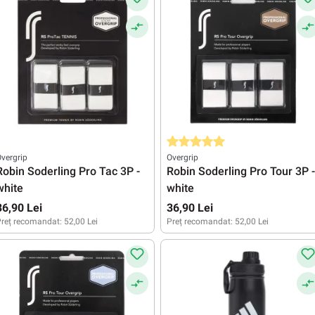
Evaluarea medie de 5 din 5 stele
vergrip
Overgrip
Robin Soderling Pro Tac 3P -
Robin Soderling Pro Tour 3P -
white
white
36,90 Lei
36,90 Lei
reț recomandat:
52,00 Lei
Preț recomandat:
52,00 Lei