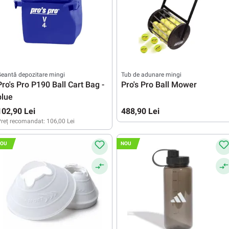
eantă depozitare mingi
Tub de adunare mingi
Pro's Pro P190 Ball Cart Bag -
Pro's Pro Ball Mower
blue
102,90 Lei
488,90 Lei
reț recomandat:
106,00 Lei
OU
NOU