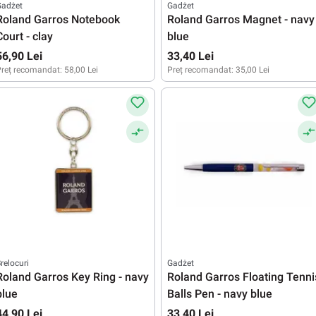
Gadżet
Gadżet
Roland Garros Notebook
Roland Garros Magnet - navy
Court - clay
blue
56,90 Lei
33,40 Lei
reț recomandat:
58,00 Lei
Preț recomandat:
35,00 Lei
relocuri
Gadżet
Roland Garros Key Ring - navy
Roland Garros Floating Tenni
blue
Balls Pen - navy blue
44,90 Lei
33,40 Lei