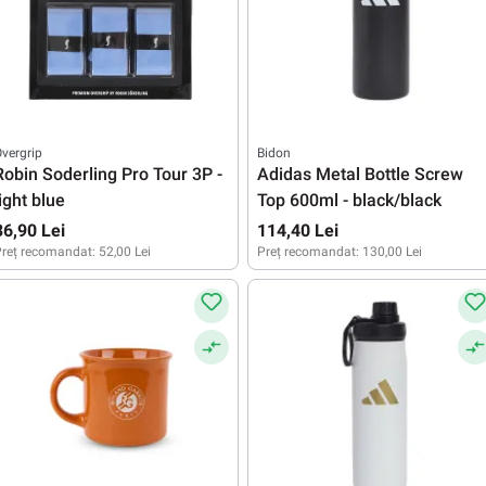
vergrip
Bidon
Robin Soderling Pro Tour 3P -
Adidas Metal Bottle Screw
light blue
Top 600ml - black/black
36,90 Lei
114,40 Lei
reț recomandat:
52,00 Lei
Preț recomandat:
130,00 Lei