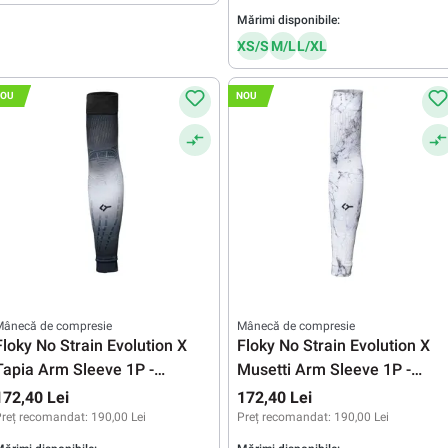
Mărimi disponibile:
XS/S
M/L
L/XL
OU
NOU
Mânecă de compresie
Mânecă de compresie
Floky No Strain Evolution X
Floky No Strain Evolution X
Tapia Arm Sleeve 1P -
Musetti Arm Sleeve 1P -
gradient black/white
white/black
172,40 Lei
172,40 Lei
reț recomandat:
190,00 Lei
Preț recomandat:
190,00 Lei