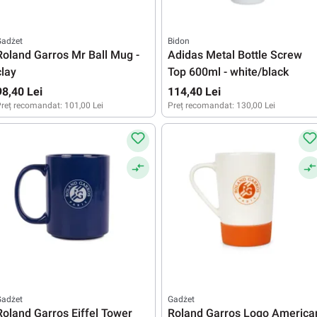
Gadżet
Bidon
Roland Garros Mr Ball Mug -
Adidas Metal Bottle Screw
clay
Top 600ml - white/black
98,40 Lei
114,40 Lei
reț recomandat:
101,00 Lei
Preț recomandat:
130,00 Lei
Gadżet
Gadżet
Roland Garros Eiffel Tower
Roland Garros Logo America