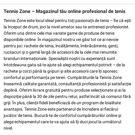
Tennis Zone – Magazinul tău online profesional de tenis
Tennis Zone este locul ideal pentru toți pasionații de tenis – fie că ești
la început de drum, joci la nivel amator sau te antrenezi profesionist.
Oferim una dintre cele mai variate game de produse de tenis
disponibile online. În magazinul nostru vei găsi tot ce ai nevoie
pentru joc: rachete de tenis, încălțăminte, îmbrăcăminte, genți,
rucsacuri și o gamă largă de accesorii de la cele mai renumite
branduri internaționale. Specialiștii noștri cu experiență sunt
întotdeauna gata să te ajute să alegi echipamentul potrivit – de la
rachete și corzi până la gripuri și alte accesorii care îți sporesc
confortul și performanța pe teren. Cumpărăturile la Tennis Zone
înseamnă calitate garantată, consultanță profesionistă și satisfacție
deplină. Oferim livrare gratuită pentru produse selecționate și ai la
dispoziție până la 30 de zile pentru retur, astfel încât să comanzi fără
griji. În plus, clienții fideli beneficiază de un program de loialitate
avantajos. Tennis Zone este partenerul de încredere al fiecărui
jucător de tenis. Bucură-te de confortul cumpărăturilor online și
alege echipamentul care te va ajuta să îți duci jocul la următorul
nivel.