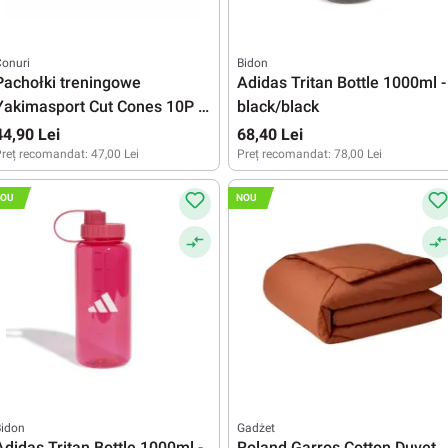
onuri
Bidon
Pachołki treningowe
Adidas Tritan Bottle 1000ml -
Yakimasport Cut Cones 10P -
black/black
white
44,90 Lei
68,40 Lei
reț recomandat:
47,00 Lei
Preț recomandat:
78,00 Lei
OU
NOU
Bidon
Gadżet
Adidas Tritan Bottle 1000ml -
Roland Garros Cotton Duvet