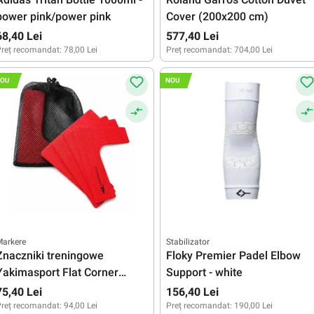
power pink/power pink
Cover (200x200 cm)
68,40 Lei
577,40 Lei
reț recomandat:
78,00 Lei
Preț recomandat:
704,00 Lei
OU
NOU
Markere
Stabilizator
Znaczniki treningowe
Floky Premier Padel Elbow
Yakimasport Flat Corner
Support - white
Markings 4P
75,40 Lei
156,40 Lei
reț recomandat:
94,00 Lei
Preț recomandat:
190,00 Lei