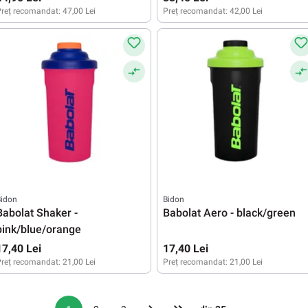
reț recomandat:
47,00 Lei
Preț recomandat:
42,00 Lei
Bidon
Bidon
Babolat Shaker -
Babolat Aero - black/green
pink/blue/orange
17,40 Lei
17,40 Lei
reț recomandat:
21,00 Lei
Preț recomandat:
21,00 Lei