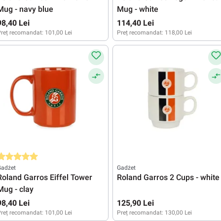
Mug - navy blue
Mug - white
98,40 Lei
114,40 Lei
reț recomandat:
101,00 Lei
Preț recomandat:
118,00 Lei
valuarea medie de 5 din 5 stele
Gadżet
Gadżet
Roland Garros Eiffel Tower
Roland Garros 2 Cups - white
Mug - clay
98,40 Lei
125,90 Lei
reț recomandat:
101,00 Lei
Preț recomandat:
130,00 Lei