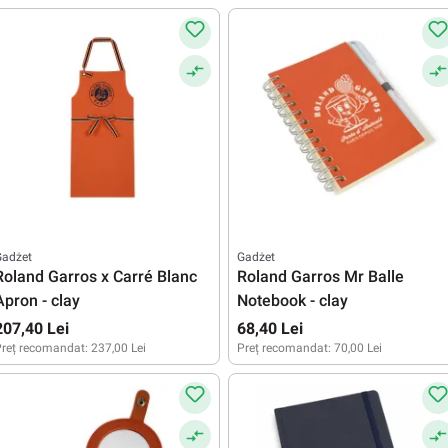
Gadżet
Gadżet
Roland Garros x Carré Blanc
Roland Garros Mr Balle
Apron - clay
Notebook - clay
207,40 Lei
68,40 Lei
reț recomandat:
237,00 Lei
Preț recomandat:
70,00 Lei