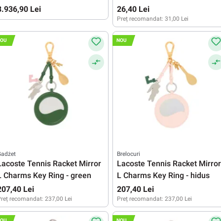
3.936,90 Lei
26,40 Lei
Preț recomandat:
31,00 Lei
OU
NOU
Gadżet
Brelocuri
Lacoste Tennis Racket Mirror
Lacoste Tennis Racket Mirror
L Charms Key Ring - green
L Charms Key Ring - hidus
207,40 Lei
207,40 Lei
reț recomandat:
237,00 Lei
Preț recomandat:
237,00 Lei
OU
NOU