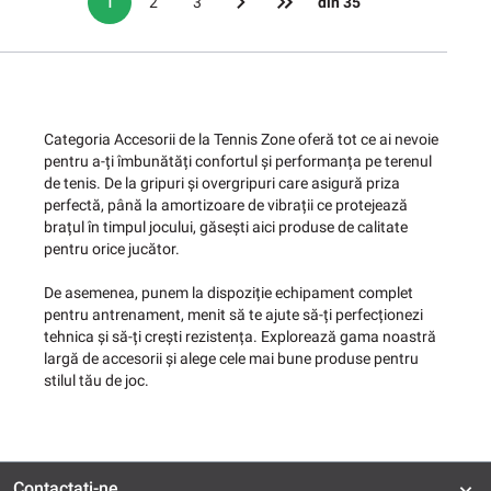
1
2
3
din 35
Categoria Accesorii de la Tennis Zone oferă tot ce ai nevoie
pentru a-ți îmbunătăți confortul și performanța pe terenul
de tenis. De la gripuri și overgripuri care asigură priza
perfectă, până la amortizoare de vibrații ce protejează
brațul în timpul jocului, găsești aici produse de calitate
pentru orice jucător.
De asemenea, punem la dispoziție echipament complet
pentru antrenament, menit să te ajute să-ți perfecționezi
tehnica și să-ți crești rezistența. Explorează gama noastră
largă de accesorii și alege cele mai bune produse pentru
stilul tău de joc.
Contactați-ne