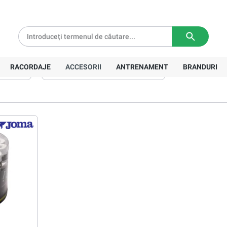
tă pentru comenzi de peste
639 Lei
Livrare in
3-5 zile lucratoare
RACORDAJE
ACCESORII
ANTRENAMENT
BRANDURI
Numărul de overgripuri