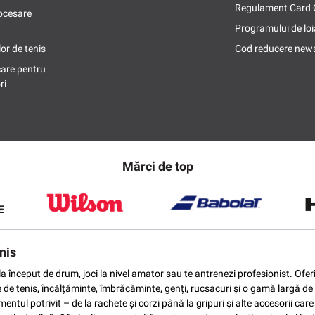
Regulament Card
ocesare
Programului de loi
or de tenis
Cod reducere news
care pentru
ri
Mărci de top
nis
ti la început de drum, joci la nivel amator sau te antrenezi profesionist. O
e de tenis, încălțăminte, îmbrăcăminte, genți, rucsacuri și o gamă largă de 
ntul potrivit – de la rachete și corzi până la gripuri și alte accesorii car