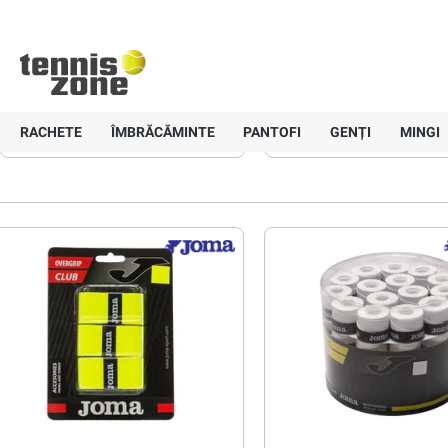
+40 757-836647
Livrare gratui
Pagină principală
Accesorii
Overgripuri
Joma
Joma
RACHETE
ÎMBRĂCĂMINTE
PANTOFI
GENȚI
MINGI
Preț
Culoare