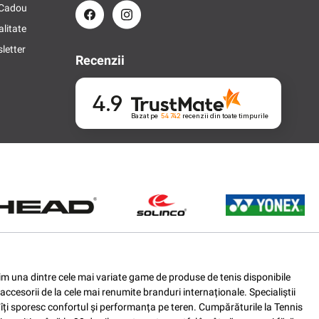
 Cadou
alitate
letter
Recenzii
4.9
Bazat pe
54 742
recenzii
din toate timpurile
ferim una dintre cele mai variate game de produse de tenis disponibile
accesorii de la cele mai renumite branduri internaționale. Specialiștii
e îți sporesc confortul și performanța pe teren. Cumpărăturile la Tennis