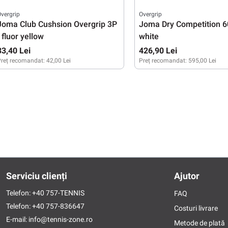
vergrip
Overgrip
Joma Club Cushsion Overgrip 3P
Joma Dry Competition 6
- fluor yellow
white
33,40 Lei
426,90 Lei
reț recomandat:
42,00 Lei
Preț recomandat:
595,00 Lei
Serviciu clienți
Ajutor
Telefon:
+40 757-TENNIS
FAQ
Telefon:
+40 757-836647
Costuri livrare
E-mail:
info@tennis-zone.ro
Metode de plată