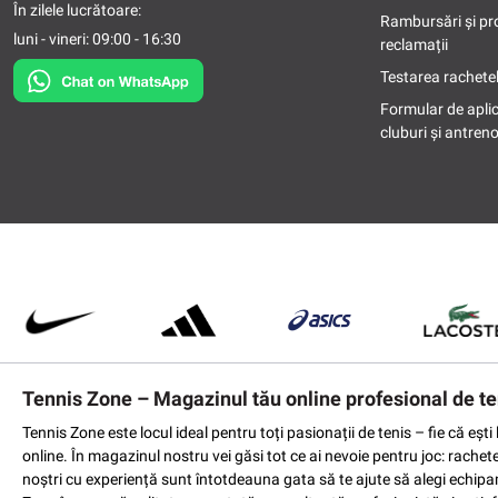
În zilele lucrătoare:
Rambursări și pr
luni - vineri: 09:00 - 16:30
reclamații
Testarea rachetel
Formular de apli
cluburi și antreno
Tennis Zone – Magazinul tău online profesional de te
Tennis Zone este locul ideal pentru toți pasionații de tenis – fie că eș
online. În magazinul nostru vei găsi tot ce ai nevoie pentru joc: rachet
noștri cu experiență sunt întotdeauna gata să te ajute să alegi echipame