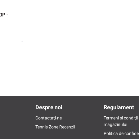
0P -
Despre noi
Regulament
Contactați-ne
Termeni și condiții 
magazinului
Tennis Zone Recenzii
Politica de confide