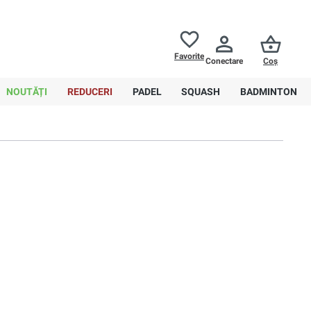
Returnări până la
30 de zile
Ajutor
Favorite
Conectare
Coș
0,00 RON
NOUTĂȚI
REDUCERI
PADEL
SQUASH
BADMINTON
Sortare