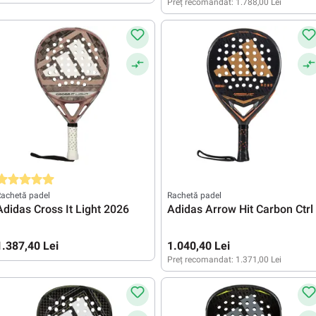
Preț recomandat:
1.788,00 Lei
valuarea medie de 5 din 5 stele
achetă padel
Rachetă padel
Adidas Cross It Light 2026
Adidas Arrow Hit Carbon Ctrl
1.387,40 Lei
1.040,40 Lei
Preț recomandat:
1.371,00 Lei