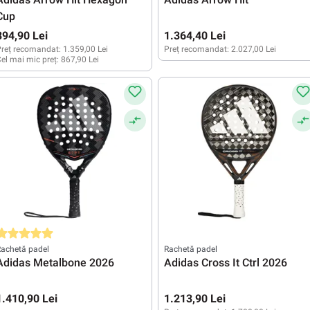
Cup
894,90 Lei
1.364,40 Lei
reț recomandat:
1.359,00 Lei
Preț recomandat:
2.027,00 Lei
el mai mic preț:
867,90 Lei
valuarea medie de 5 din 5 stele
achetă padel
Rachetă padel
Adidas Metalbone 2026
Adidas Cross It Ctrl 2026
1.410,90 Lei
1.213,90 Lei