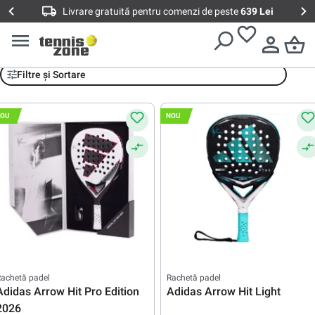
Livrare gratuită pentru comenzi de peste
639 Lei
Racheta Padel Adidas
Filtre și Sortare
OU
NOU
achetă padel
Rachetă padel
Adidas Arrow Hit Pro Edition
Adidas Arrow Hit Light
2026