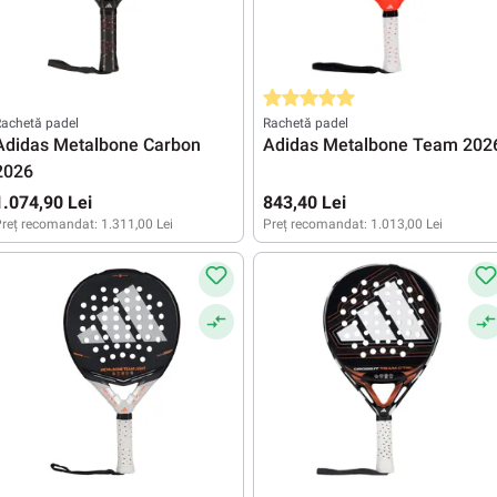
Evaluarea medie de 5 din 5 stele
achetă padel
Rachetă padel
Adidas Metalbone Carbon
Adidas Metalbone Team 202
2026
1.074,90 Lei
843,40 Lei
reț recomandat:
1.311,00 Lei
Preț recomandat:
1.013,00 Lei