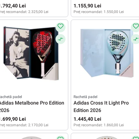
1.792,40 Lei
1.155,90 Lei
reț recomandat:
2.325,00 Lei
Preț recomandat:
1.550,00 Lei
achetă padel
Rachetă padel
Adidas Metalbone Pro Edition
Adidas Cross It Light Pro
2026
Edition 2026
1.699,90 Lei
1.445,40 Lei
reț recomandat:
2.170,00 Lei
Preț recomandat:
1.860,00 Lei