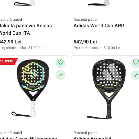
achetă padel
Rachetă padel
Rakieta padlowa Adidas
Adidas World Cup ARG
World Cup ITA
542,90 Lei
542,90 Lei
reț recomandat:
810,00 Lei
Preț recomandat:
810,00 Lei
EDUCERI
achetă padel
Rachetă padel
Adidas Arrow Hit Hexagon
Adidas Arrow Hit