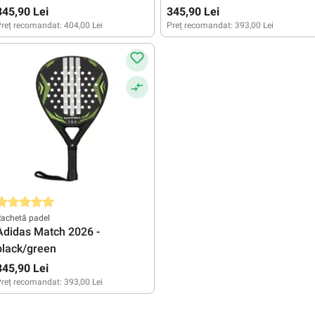
345,90 Lei
345,90 Lei
reț recomandat:
404,00 Lei
Preț recomandat:
393,00 Lei
valuarea medie de 5 din 5 stele
achetă padel
Adidas Match 2026 -
black/green
345,90 Lei
reț recomandat:
393,00 Lei