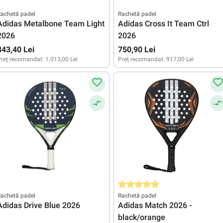
achetă padel
Rachetă padel
Adidas Metalbone Team Light
Adidas Cross It Team Ctrl
2026
2026
843,40 Lei
750,90 Lei
reț recomandat:
1.013,00 Lei
Preț recomandat:
917,00 Lei
Evaluarea medie de 5 din 5 stele
achetă padel
Rachetă padel
Adidas Drive Blue 2026
Adidas Match 2026 -
black/orange