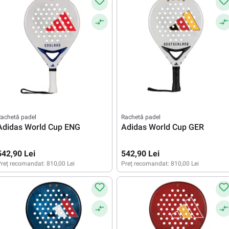
achetă padel
Rachetă padel
Adidas World Cup ENG
Adidas World Cup GER
542,90 Lei
542,90 Lei
reț recomandat:
810,00 Lei
Preț recomandat:
810,00 Lei