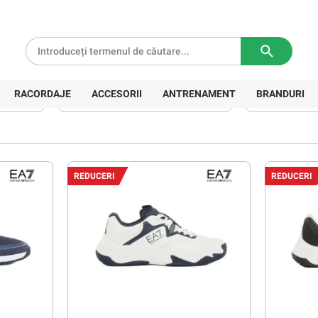
tă pentru comenzi de peste
639 Lei
Livrare in
3-5 zile lucratoare
EA7
RACORDAJE
ACCESORII
ANTRENAMENT
BRANDURI
Suprafaţă
Mărime
REDUCERI
REDUCERI