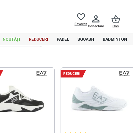
Returnări până la
30 de zile
Ajutor
Favorite
Conectare
Coș
0,00 RON
NOUTĂȚI
REDUCERI
PADEL
SQUASH
BADMINTON
Sortare
Avansat
REDUCERI