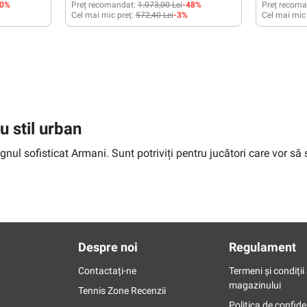
50%
Preț recomandat:
1.073,00 Lei
-48%
Preț recoma
Cel mai mic preț:
572,40 Lei
-3%
Cel mai mic
44 2/3
44
44 2/3
46
41 1/3
42
45 1/3
46 
 stil urban
l sofisticat Armani. Sunt potriviți pentru jucători care vor să se
Despre noi
Regulament
Contactați-ne
Termeni și condiții 
magazinului
Tennis Zone Recenzii
Politica de confide