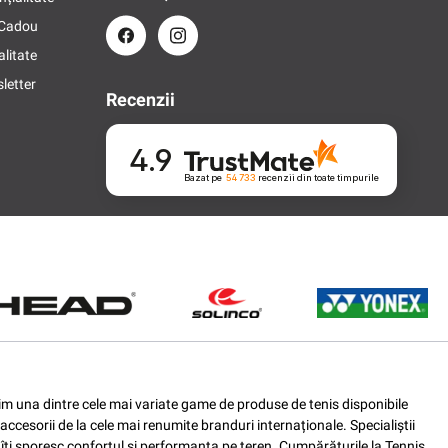
 Cadou
alitate
letter
Recenzii
4.9
Bazat pe
54 733
recenzii
din toate timpurile
ferim una dintre cele mai variate game de produse de tenis disponibile
accesorii de la cele mai renumite branduri internaționale. Specialiștii
e îți sporesc confortul și performanța pe teren. Cumpărăturile la Tennis