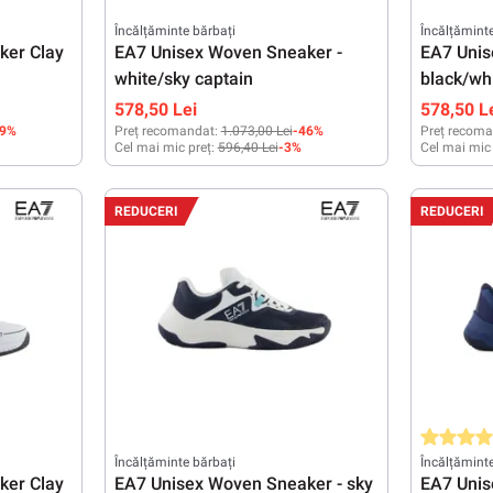
Încălțăminte bărbați
Încălțămint
ker Clay
EA7 Unisex Woven Sneaker -
EA7 Unis
white/sky captain
black/wh
578,50 Lei
578,50 L
49%
Preț recomandat:
1.073,00 Lei
-46%
Preț recoma
Cel mai mic preț:
596,40 Lei
-3%
Cel mai mic
/3
45 1/3
41 1/3
42
44
44 2/3
46
46 2/3
42
43 1/
REDUCERI
REDUCERI
47 1/3
Evaluarea 
Încălțăminte bărbați
Încălțămint
ker Clay
EA7 Unisex Woven Sneaker - sky
EA7 Unis