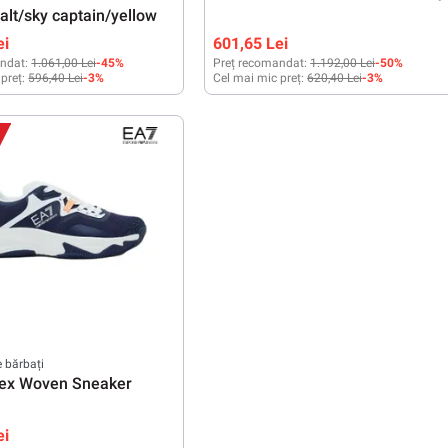
alt/sky captain/yellow
ei
601,65 Lei
ndat:
1.061,00 Lei
-45%
Preț recomandat:
1.192,00 Lei
-50%
 preț:
596,40 Lei
-3%
Cel mai mic preț:
620,40 Lei
-3%
42
42 2/3
43 1/3
44
44 2/3
45 1/3
46
46 2/3
e bărbați
sex Woven Sneaker
ei