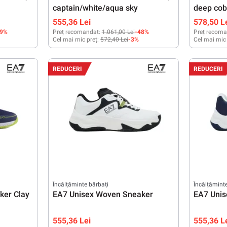
captain/white/aqua sky
deep cob
555,36 Lei
578,50 L
49%
Preț recomandat:
1.061,00 Lei
-48%
Preț recoma
Cel mai mic preț:
572,40 Lei
-3%
Cel mai mic
44 2/3
42
42 2/3
43 1/3
44
44 2/3
45 1/3
45 1/3
REDUCERI
REDUCERI
tele
Încălțăminte bărbați
Încălțămint
ker Clay
EA7 Unisex Woven Sneaker
EA7 Uni
555,36 Lei
555,36 L