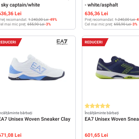
- sky captain/white
- white/asphalt
636,36 Lei
636,36 Lei
reț recomandat:
1.240,00 Lei
-49%
Preț recomandat:
1.240,00 Lei
-
el mai mic preț:
655,90 Lei
-3%
Cel mai mic preț:
655,90 Lei
-3%
41 1/3
42
43 1/3
44
44 2/3
45 1/3
41 1/3
42
42 2/3
43 1/3
44
REDUCERI
REDUCERI
46
46 2/3
45 1/3
46
46 2/3
Evaluarea medie de 5 din 5 s
ncălțăminte bărbați
Încălțăminte bărbați
EA7 Unisex Woven Sneaker Clay
EA7 Unisex Woven Snea
671,08 Lei
601,65 Lei