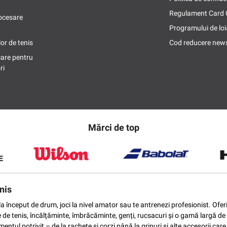
Regulament Card
ocesare
Programului de loi
or de tenis
Cod reducere news
care pentru
ri
Mărci de top
nis
ti la început de drum, joci la nivel amator sau te antrenezi profesionist. O
e de tenis, încălțăminte, îmbrăcăminte, genți, rucsacuri și o gamă largă de 
ntul potrivit – de la rachete și corzi până la gripuri și alte accesorii car