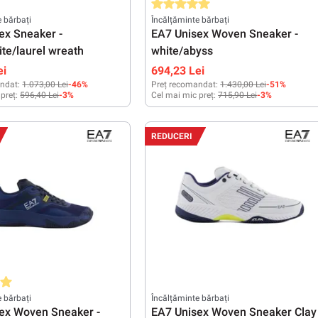
Evaluarea medie de 5 din 5 stele
e bărbați
Încălțăminte bărbați
ex Sneaker -
EA7 Unisex Woven Sneaker -
ite/laurel wreath
white/abyss
ei
694,23 Lei
ndat:
1.073,00 Lei
-46%
Preț recomandat:
1.430,00 Lei
-51%
 preț:
596,40 Lei
-3%
Cel mai mic preț:
715,90 Lei
-3%
3
44 2/3
45 1/3
46 2/3
47 1/3
44
46
REDUCERI
medie de 5 din 5 stele
e bărbați
Încălțăminte bărbați
ex Woven Sneaker -
EA7 Unisex Woven Sneaker Clay