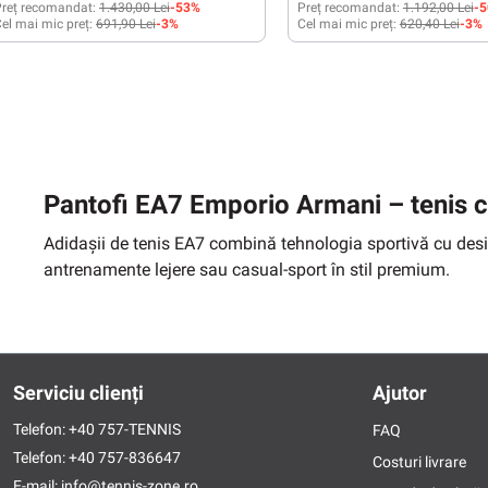
reț recomandat:
1.430,00 Lei
-53%
Preț recomandat:
1.192,00 Lei
-
el mai mic preț:
691,90 Lei
-3%
Cel mai mic preț:
620,40 Lei
-3%
45 1/3
41 1/3
42
42 2/3
43 1/3
44
45 1/3
46
46 2/3
Pantofi EA7 Emporio Armani – tenis cu
Adidașii de tenis EA7 combină tehnologia sportivă cu designu
antrenamente lejere sau casual-sport în stil premium.
Serviciu clienți
Ajutor
Telefon:
+40 757-TENNIS
FAQ
Telefon:
+40 757-836647
Costuri livrare
E-mail:
info@tennis-zone.ro