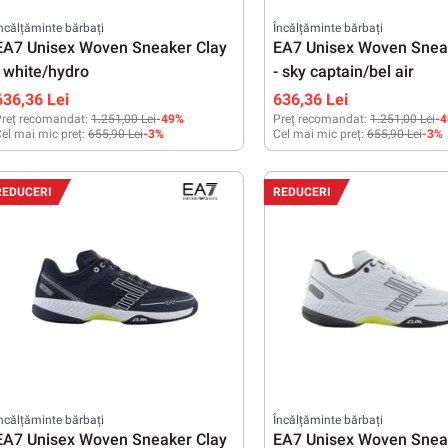
ncălțăminte bărbați
Încălțăminte bărbați
EA7 Unisex Woven Sneaker Clay
EA7 Unisex Woven Snea
- white/hydro
- sky captain/bel air
636,36 Lei
636,36 Lei
reț recomandat:
1.251,00 Lei
-49%
Preț recomandat:
1.251,00 Lei
-
el mai mic preț:
655,90 Lei
-3%
Cel mai mic preț:
655,90 Lei
-3%
41 1/3
42
42 2/3
43 1/3
44
44 2/3
41 1/3
42 2/3
43 1/3
44
44 2
REDUCERI
REDUCERI
45 1/3
46
46
ncălțăminte bărbați
Încălțăminte bărbați
EA7 Unisex Woven Sneaker Clay
EA7 Unisex Woven Snea