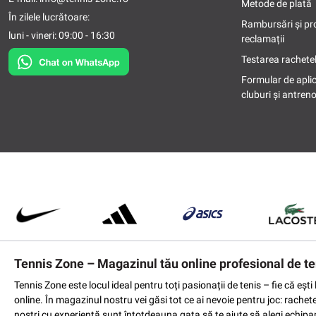
Metode de plată
În zilele lucrătoare:
Rambursări și pr
luni - vineri: 09:00 - 16:30
reclamații
Testarea rachetel
Formular de apli
cluburi și antreno
Tennis Zone – Magazinul tău online profesional de te
Tennis Zone este locul ideal pentru toți pasionații de tenis – fie că eș
online. În magazinul nostru vei găsi tot ce ai nevoie pentru joc: rachet
noștri cu experiență sunt întotdeauna gata să te ajute să alegi echipame