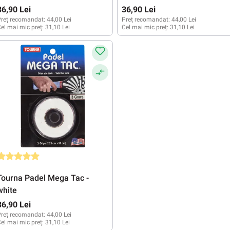
36,90 Lei
36,90 Lei
reț recomandat:
44,00 Lei
Preț recomandat:
44,00 Lei
el mai mic preț:
31,10 Lei
Cel mai mic preț:
31,10 Lei
valuarea medie de 5 din 5 stele
Tourna Padel Mega Tac -
white
36,90 Lei
reț recomandat:
44,00 Lei
el mai mic preț:
31,10 Lei