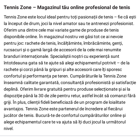
Tennis Zone – Magazinul tău online profesional de tenis
Tennis Zone este locul ideal pentru toți pasionații de tenis – fie că ești
la început de drum, joci la nivel amator sau te antrenezi profesionist.
Oferim una dintre cele mai variate game de produse de tenis
disponibile online. În magazinul nostru vei găsi tot ce ai nevoie
pentru joc: rachete de tenis, încălțăminte, îmbrăcăminte, genți,
rucsacuri și o gamă largă de accesorii de la cele mai renumite
branduri internaționale. Specialiștii noștri cu experiență sunt
întotdeauna gata să te ajute să alegi echipamentul potrivit – de la
rachete și corzi până la gripuri și alte accesorii care îți sporesc
confortul și performanța pe teren. Cumpărăturile la Tennis Zone
înseamnă calitate garantată, consultanță profesionistă și satisfacție
deplină. Oferim livrare gratuită pentru produse selecționate și ai la
dispoziție până la 30 de zile pentru retur, astfel încât să comanzi fără
griji. În plus, clienții fideli beneficiază de un program de loialitate
avantajos. Tennis Zone este partenerul de încredere al fiecărui
jucător de tenis. Bucură-te de confortul cumpărăturilor online și
alege echipamentul care te va ajuta să îți duci jocul la următorul
nivel.