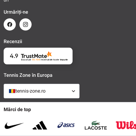
uri
Urmăriți-ne
Recenzii
4.9
Bazat pe
54 738
recenzii
din toate timpurile
Tennis Zone în Europa
tennis-zone.ro
Mărci de top