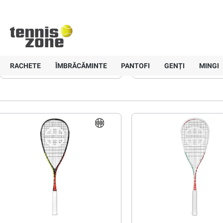
+40 757-836647
Livrare gratui
Pagină principală
Squash
Rachete
Unsquashable
Unsquashable
RACHETE
ÎMBRĂCĂMINTE
PANTOFI
GENȚI
MINGI
Preț
Greutate
Material
Evaluare min.