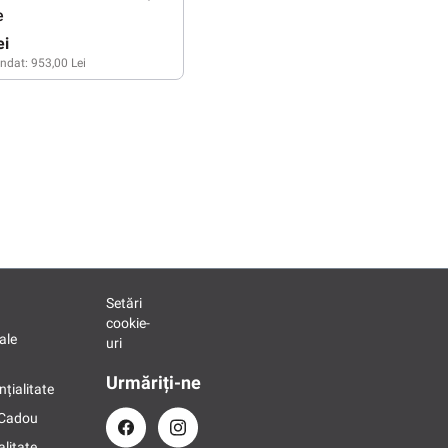
e
ei
ndat:
953,00 Lei
Setări
cookie-
ale
uri
Urmăriți-ne
nțialitate
 Cadou
alitate