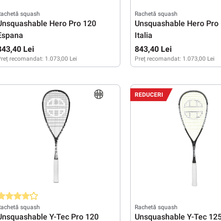
Rachetă squash
Rachetă squash
Unsquashable Hero Pro 120
Unsquashable Hero Pro
Espana
Italia
843,40 Lei
843,40 Lei
reț recomandat:
1.073,00 Lei
Preț recomandat:
1.073,00 Lei
REDUCERI
valuarea medie de 4 din 5 stele
Rachetă squash
Rachetă squash
Unsquashable Y-Tec Pro 120
Unsquashable Y-Tec 12