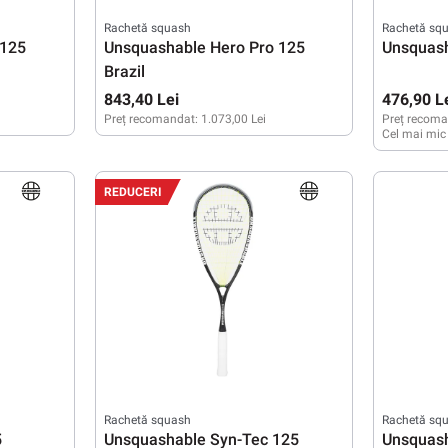
Rachetă squash
Rachetă sq
 125
Unsquashable Hero Pro 125
Unsquash
Brazil
843,40 Lei
476,90 L
Preț recomandat:
1.073,00 Lei
Preț recoma
Cel mai mic
REDUCERI
Rachetă squash
Rachetă sq
5
Unsquashable Syn-Tec 125
Unsquash