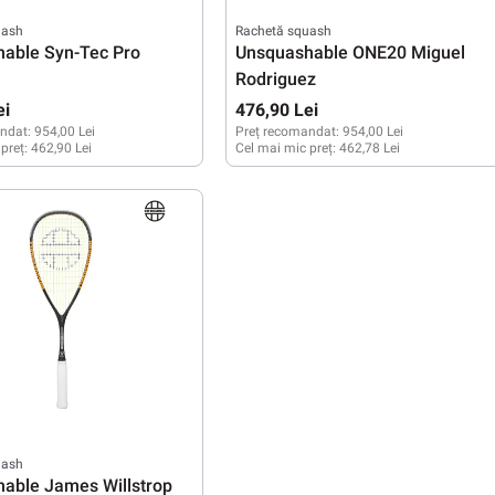
uash
Rachetă squash
able Syn-Tec Pro
Unsquashable ONE20 Miguel
Rodriguez
ei
476,90 Lei
ndat:
954,00 Lei
Preț recomandat:
954,00 Lei
 preț:
462,90 Lei
Cel mai mic preț:
462,78 Lei
uash
able James Willstrop