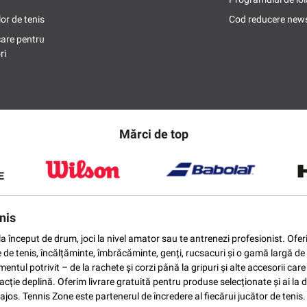
or de tenis
Cod reducere news
care pentru
ri
Mărci de top
nis
ti la început de drum, joci la nivel amator sau te antrenezi profesionist. O
e de tenis, încălțăminte, îmbrăcăminte, genți, rucsacuri și o gamă largă de 
ntul potrivit – de la rachete și corzi până la gripuri și alte accesorii car
ție deplină. Oferim livrare gratuită pentru produse selecționate și ai la di
vantajos. Tennis Zone este partenerul de încredere al fiecărui jucător de te