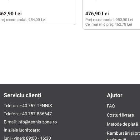
462,90 Lei
476,90 Lei
reț recomandat:
954,00 Lei
Preț recomandat:
953,00 Lei
Cel mai mic preț:
462,78 Lei
Serviciu clienți
Ajutor
Telefon:
+40 757-TENNIS
FAQ
Telefon:
+40 757-836647
Costuri livrare
E-mail:
info@tennis-zone.ro
Metode de plată
În zilele lucrătoare:
Rambursări și pr
luni - vineri: 09:00 - 16:30
reclamații