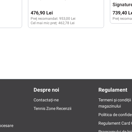
Signatur
476,90 Lei
739,40 L
Preț recomandat:
953,00 Lei
Preț recoma
Cel mai mic preț:
462,78 Lei
Despre noi
Regulament
Contactați-ne
Termeni și condiții 
magazinului
Tennis Zone Recenzii
Politica de confide
Regulament Card
ocesare
Programului de loi