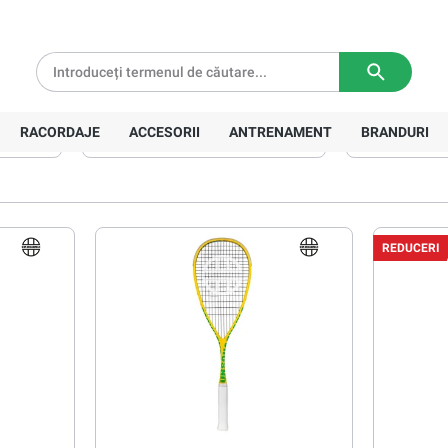
tă pentru comenzi de peste
639 Lei
Livrare in
3-5 zile lucratoare
RACORDAJE
ACCESORII
ANTRENAMENT
BRANDURI
Model racordaj
Lungime
REDUCERI