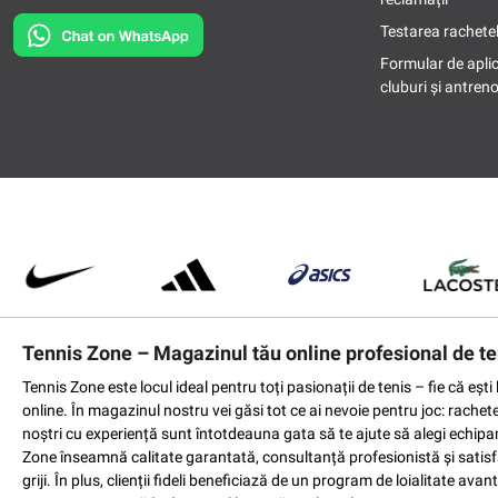
Testarea rachetel
Formular de apli
cluburi și antreno
Tennis Zone – Magazinul tău online profesional de te
Tennis Zone este locul ideal pentru toți pasionații de tenis – fie că eș
online. În magazinul nostru vei găsi tot ce ai nevoie pentru joc: rachet
noștri cu experiență sunt întotdeauna gata să te ajute să alegi echipame
Zone înseamnă calitate garantată, consultanță profesionistă și satisfac
griji. În plus, clienții fideli beneficiază de un program de loialitate a