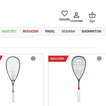
Returnări până la
30 de zile
Ajutor
Favorite
Conectare
Coș
0,00 RON
NOUTĂȚI
REDUCERI
PADEL
SQUASH
BADMINTON
Sortare
Avansat
REDUCERI