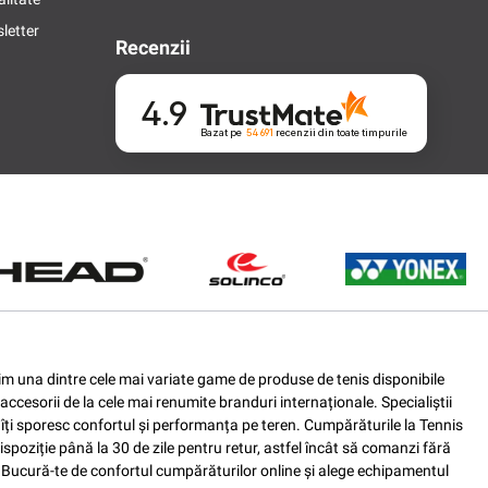
letter
Recenzii
4.9
Bazat pe
54 691
recenzii
din toate timpurile
ferim una dintre cele mai variate game de produse de tenis disponibile
accesorii de la cele mai renumite branduri internaționale. Specialiștii
e îți sporesc confortul și performanța pe teren. Cumpărăturile la Tennis
spoziție până la 30 de zile pentru retur, astfel încât să comanzi fără
nis. Bucură-te de confortul cumpărăturilor online și alege echipamentul