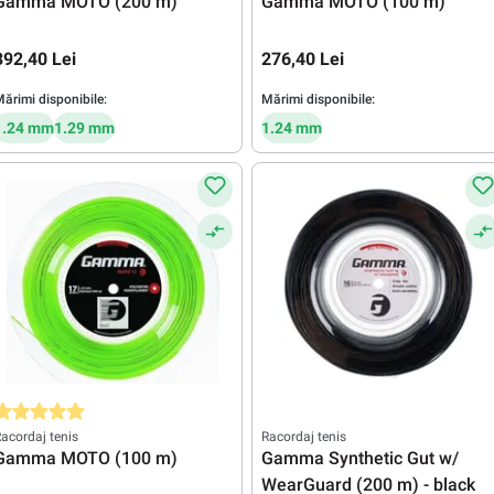
Gamma MOTO (200 m)
Gamma MOTO (100 m)
392,40 Lei
276,40 Lei
ărimi disponibile:
Mărimi disponibile:
1.24 mm
1.29 mm
1.24 mm
valuarea medie de 5 din 5 stele
acordaj tenis
Racordaj tenis
Gamma MOTO (100 m)
Gamma Synthetic Gut w/
WearGuard (200 m) - black