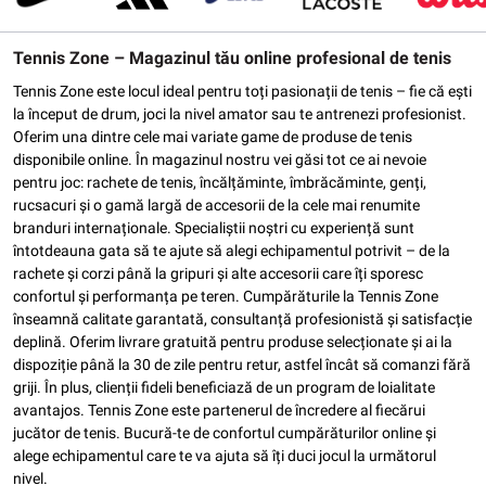
Tennis Zone – Magazinul tău online profesional de tenis
Tennis Zone este locul ideal pentru toți pasionații de tenis – fie că ești
la început de drum, joci la nivel amator sau te antrenezi profesionist.
Oferim una dintre cele mai variate game de produse de tenis
disponibile online. În magazinul nostru vei găsi tot ce ai nevoie
pentru joc: rachete de tenis, încălțăminte, îmbrăcăminte, genți,
rucsacuri și o gamă largă de accesorii de la cele mai renumite
branduri internaționale. Specialiștii noștri cu experiență sunt
întotdeauna gata să te ajute să alegi echipamentul potrivit – de la
rachete și corzi până la gripuri și alte accesorii care îți sporesc
confortul și performanța pe teren. Cumpărăturile la Tennis Zone
înseamnă calitate garantată, consultanță profesionistă și satisfacție
deplină. Oferim livrare gratuită pentru produse selecționate și ai la
dispoziție până la 30 de zile pentru retur, astfel încât să comanzi fără
griji. În plus, clienții fideli beneficiază de un program de loialitate
avantajos. Tennis Zone este partenerul de încredere al fiecărui
jucător de tenis. Bucură-te de confortul cumpărăturilor online și
alege echipamentul care te va ajuta să îți duci jocul la următorul
nivel.