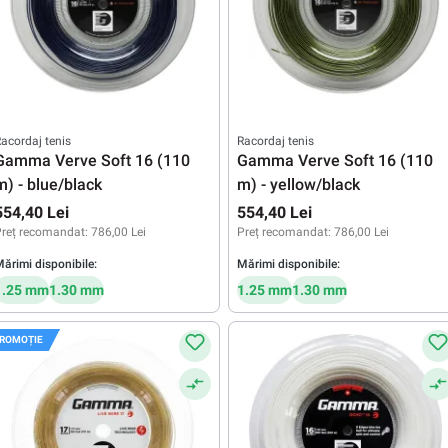
acordaj tenis
Racordaj tenis
Gamma Verve Soft 16 (110
Gamma Verve Soft 16 (110
m) - blue/black
m) - yellow/black
554,40 Lei
554,40 Lei
reț recomandat:
786,00 Lei
Preț recomandat:
786,00 Lei
ărimi disponibile:
Mărimi disponibile:
1.25 mm
1.30 mm
1.25 mm
1.30 mm
ROMOȚIE