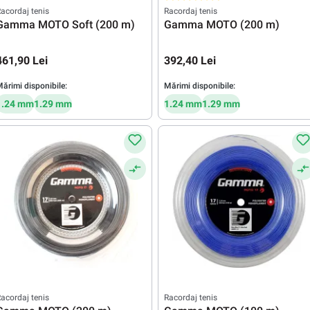
Evaluarea medie de 5 din 5 stele
acordaj tenis
Racordaj tenis
Gamma MOTO Soft (200 m)
Gamma MOTO (200 m)
461,90 Lei
392,40 Lei
ărimi disponibile:
Mărimi disponibile:
1.24 mm
1.29 mm
1.24 mm
1.29 mm
acordaj tenis
Racordaj tenis