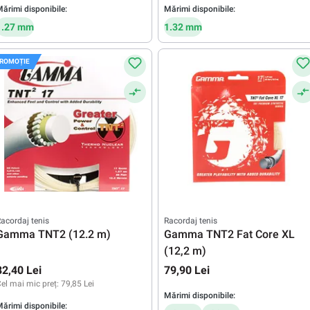
ărimi disponibile:
Mărimi disponibile:
1.27 mm
1.32 mm
ROMOȚIE
acordaj tenis
Racordaj tenis
Gamma TNT2 (12.2 m)
Gamma TNT2 Fat Core XL
(12,2 m)
82,40 Lei
79,90 Lei
el mai mic preț:
79,85 Lei
Mărimi disponibile:
ărimi disponibile: