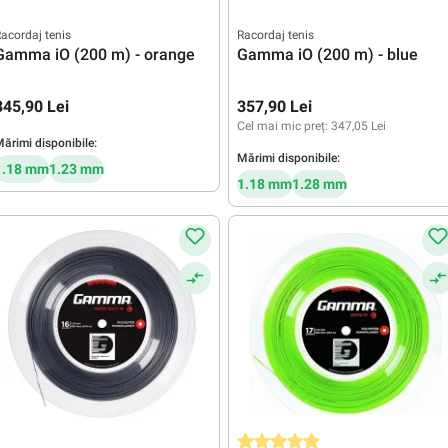
acordaj tenis
Racordaj tenis
Gamma iO (200 m) - orange
Gamma iO (200 m) - blue
345,90 Lei
357,90 Lei
Cel mai mic preț:
347,05 Lei
ărimi disponibile:
Mărimi disponibile:
1.18 mm
1.23 mm
1.18 mm
1.28 mm