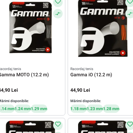
acordaj tenis
Racordaj tenis
Gamma MOTO (12.2 m)
Gamma iO (12.2 m)
44,90 Lei
44,90 Lei
ărimi disponibile:
Mărimi disponibile:
1.14 mm
1.24 mm
1.29 mm
1.18 mm
1.23 mm
1.28 mm