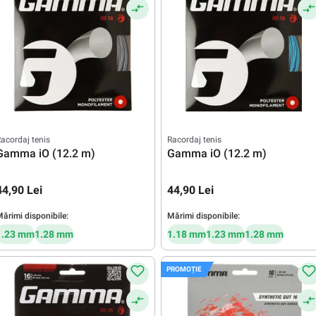
acordaj tenis
Racordaj tenis
Gamma iO (12.2 m)
Gamma iO (12.2 m)
44,90 Lei
44,90 Lei
ărimi disponibile:
Mărimi disponibile:
1.23 mm
1.28 mm
1.18 mm
1.23 mm
1.28 mm
PROMOȚIE