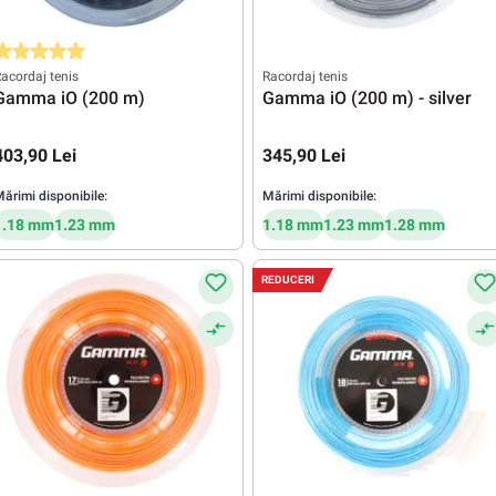
valuarea medie de 5 din 5 stele
acordaj tenis
Racordaj tenis
Gamma iO (200 m)
Gamma iO (200 m) - silver
403,90 Lei
345,90 Lei
ărimi disponibile:
Mărimi disponibile:
1.18 mm
1.23 mm
1.18 mm
1.23 mm
1.28 mm
REDUCERI