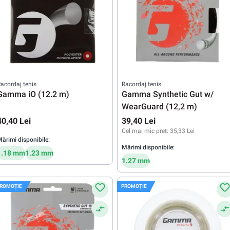
acordaj tenis
Racordaj tenis
Gamma iO (12.2 m)
Gamma Synthetic Gut w/
WearGuard (12,2 m)
40,40 Lei
39,40 Lei
Cel mai mic preț:
35,33 Lei
ărimi disponibile:
Mărimi disponibile:
1.18 mm
1.23 mm
1.27 mm
ROMOȚIE
PROMOȚIE