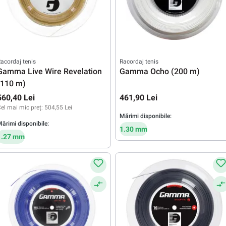
acordaj tenis
Racordaj tenis
Gamma Live Wire Revelation
Gamma Ocho (200 m)
(110 m)
560,40 Lei
461,90 Lei
el mai mic preț:
504,55 Lei
Mărimi disponibile:
ărimi disponibile:
1.30 mm
1.27 mm