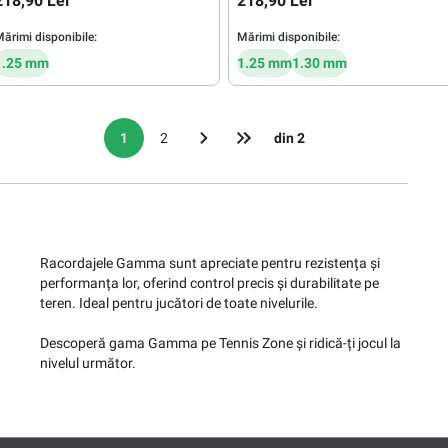
218,90 Lei
218,90 Lei
ărimi disponibile:
Mărimi disponibile:
1.25 mm
1.25 mm
1.30 mm
1
2
din 2
Racordajele Gamma sunt apreciate pentru rezistența și
performanța lor, oferind control precis și durabilitate pe
teren. Ideal pentru jucători de toate nivelurile.
Descoperă gama Gamma pe Tennis Zone și ridică-ți jocul la
nivelul următor.