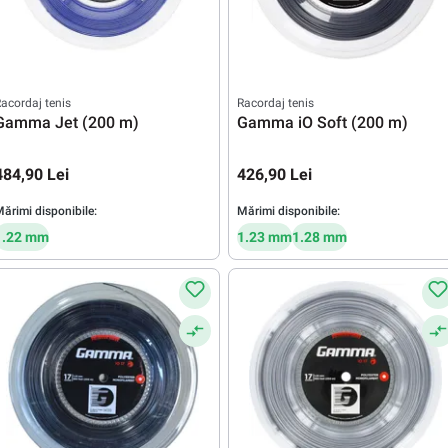
acordaj tenis
Racordaj tenis
Gamma Jet (200 m)
Gamma iO Soft (200 m)
484,90 Lei
426,90 Lei
ărimi disponibile:
Mărimi disponibile:
1.22 mm
1.23 mm
1.28 mm