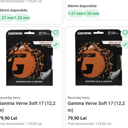
reț recomandat:
118,00 Lei
Mărimi disponibile:
ărimi disponibile:
1.27 mm
1.32 mm
1.27 mm
1.32 mm
acordaj tenis
Racordaj tenis
Gamma Verve Soft 17 (12,2
Gamma Verve Soft 17 (12,2
m)
m)
79,90 Lei
79,90 Lei
reț recomandat:
118,00 Lei
Preț recomandat:
118,00 Lei