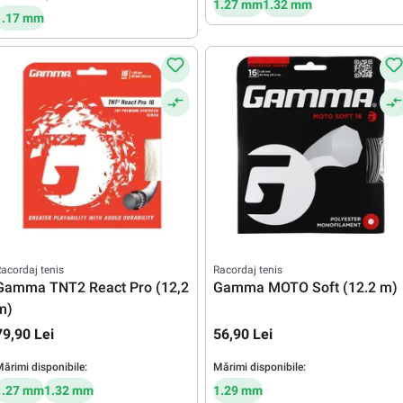
1.27 mm
1.32 mm
1.17 mm
acordaj tenis
Racordaj tenis
Gamma TNT2 React Pro (12,2
Gamma MOTO Soft (12.2 m)
m)
79,90 Lei
56,90 Lei
ărimi disponibile:
Mărimi disponibile:
1.27 mm
1.32 mm
1.29 mm