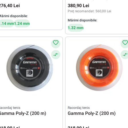
276,40 Lei
380,90 Lei
Preț recomandat:
560,00 Lei
ărimi disponibile:
Mărimi disponibile:
1.14 mm
1.24 mm
1.32 mm
acordaj tenis
Racordaj tenis
Gamma Poly-Z (200 m)
Gamma Poly-Z (200 m)