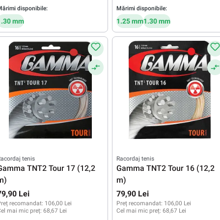
ărimi disponibile:
Mărimi disponibile:
1.30 mm
1.25 mm
1.30 mm
acordaj tenis
Racordaj tenis
Gamma TNT2 Tour 17 (12,2
Gamma TNT2 Tour 16 (12,2
m)
m)
79,90 Lei
79,90 Lei
reț recomandat:
106,00 Lei
Preț recomandat:
106,00 Lei
el mai mic preț:
68,67 Lei
Cel mai mic preț:
68,67 Lei