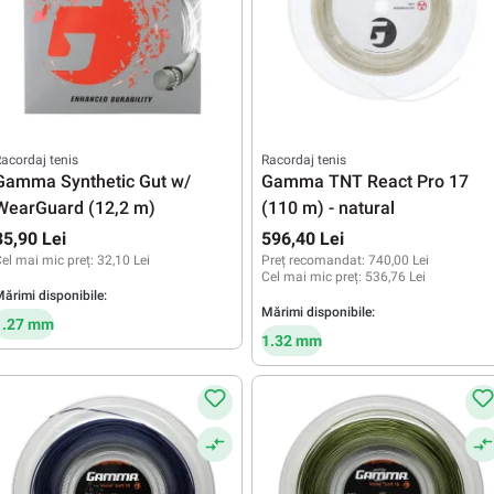
acordaj tenis
Racordaj tenis
Gamma Synthetic Gut w/
Gamma TNT React Pro 17
WearGuard (12,2 m)
(110 m) - natural
35,90 Lei
596,40 Lei
el mai mic preț:
32,10 Lei
Preț recomandat:
740,00 Lei
Cel mai mic preț:
536,76 Lei
ărimi disponibile:
Mărimi disponibile:
1.27 mm
1.32 mm