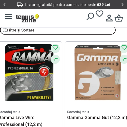
Livrare gratuită pentru comenzi de peste
639 Lei
Racordaje Gamma
Filtre și Sortare
acordaj tenis
Racordaj tenis
Gamma Live Wire
Gamma Gamma Gut (12,2 m
Professional (12,2 m)