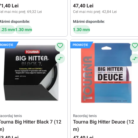
71,40 Lei
47,40 Lei
el mai mic preț:
69,32 Lei
Cel mai mic preț:
42,84 Lei
ărimi disponibile:
Mărimi disponibile:
1.25 mm
1.30 mm
1.30 mm
ROMOȚIE
PROMOȚIE
acordaj tenis
Racordaj tenis
Tourna Big Hitter Black 7 (12
Tourna Big Hitter Deuce (12
m)
m)
53,40 Lei
47,40 Lei