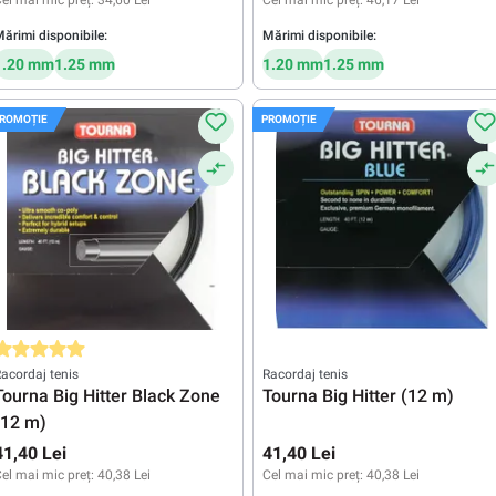
el mai mic preț:
34,60 Lei
Cel mai mic preț:
46,17 Lei
ărimi disponibile:
Mărimi disponibile:
1.20 mm
1.25 mm
1.20 mm
1.25 mm
ROMOȚIE
PROMOȚIE
valuarea medie de 5 din 5 stele
acordaj tenis
Racordaj tenis
Tourna Big Hitter Black Zone
Tourna Big Hitter (12 m)
(12 m)
41,40 Lei
41,40 Lei
el mai mic preț:
40,38 Lei
Cel mai mic preț:
40,38 Lei