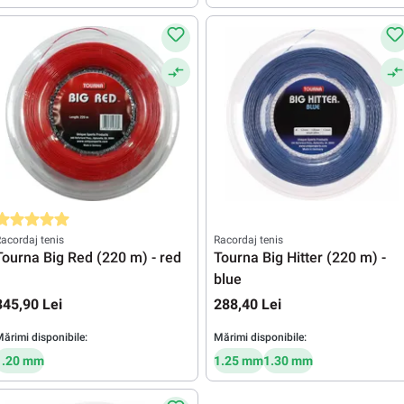
valuarea medie de 5 din 5 stele
acordaj tenis
Racordaj tenis
Tourna Big Red (220 m) - red
Tourna Big Hitter (220 m) -
blue
345,90 Lei
288,40 Lei
ărimi disponibile:
Mărimi disponibile:
1.20 mm
1.25 mm
1.30 mm