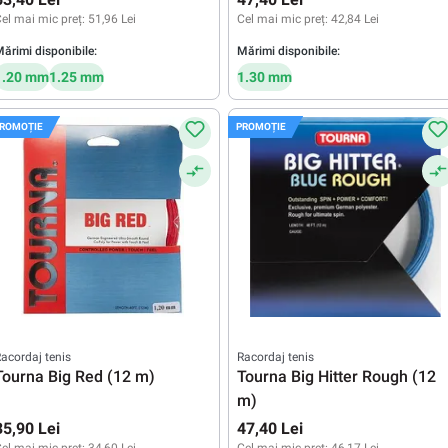
el mai mic preț:
51,96 Lei
Cel mai mic preț:
42,84 Lei
ărimi disponibile:
Mărimi disponibile:
1.20 mm
1.25 mm
1.30 mm
ROMOȚIE
PROMOȚIE
acordaj tenis
Racordaj tenis
Tourna Big Red (12 m)
Tourna Big Hitter Rough (12
m)
35,90 Lei
47,40 Lei