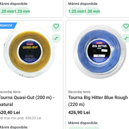
ărimi disponibile:
Mărimi disponibile:
1.20 mm
1.25 mm
1.25 mm
1.30 mm
ROMOȚIE
acordaj tenis
Racordaj tenis
Tourna Quasi-Gut (200 m) -
Tourna Big Hitter Blue Rough
natural
(220 m)
620,40 Lei
426,90 Lei
el mai mic preț:
558,23 Lei
Mărimi disponibile:
ărimi disponibile: