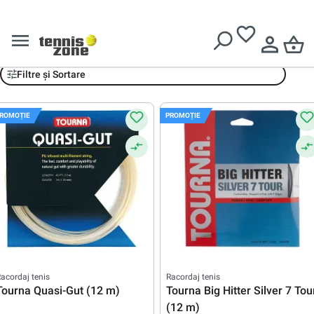
Livrare gratuită pentru comenzi de peste
639 Lei
Racordaje Tourna
Filtre și Sortare
ROMOȚIE
PROMOȚIE
acordaj tenis
Racordaj tenis
Tourna Quasi-Gut (12 m)
Tourna Big Hitter Silver 7 Tou
(12 m)