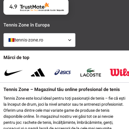
4.9
Bazat pe
54 742
recenzii
din toate timpurile
Tennis Zone în Europa
tennis-zone.ro
Mărci de top
Tennis Zone – Magazinul tău online profesional de tenis
Tennis Zone este locul ideal pentru toți pasionații de tenis – fie că ești
la început de drum, joci la nivel amator sau te antrenezi profesionist.
Oferim una dintre cele mai variate game de produse de tenis
disponibile online. În magazinul nostru vei găsi tot ce ai nevoie
pentru joc: rachete de tenis, încălțăminte, îmbrăcăminte, genți,
rucsacuri și o gamă largă de accesorii de la cele mai renumite