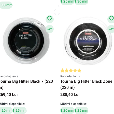
1.25 mm
1.30 mm
1.30 mm
Evaluarea medie de 5 din 5 stele
acordaj tenis
Racordaj tenis
Tourna Big Hitter Black 7 (220
Tourna Big Hitter Black Zone
m)
(220 m)
369,40 Lei
288,40 Lei
ărimi disponibile:
Mărimi disponibile:
1.20 mm
1.25 mm
1.20 mm
1.25 mm