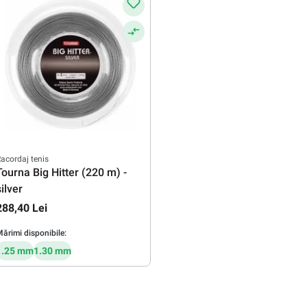
acordaj tenis
Tourna Big Hitter (220 m) -
silver
288,40 Lei
ărimi disponibile:
1.25 mm
1.30 mm