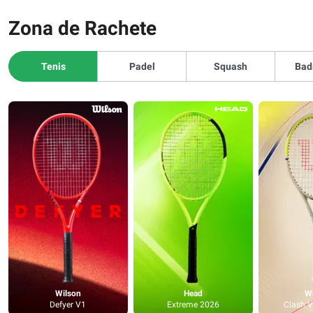
Zona de Rachete
Tenis
Padel
Squash
Bad
Wilson
Head
W
Defyer V1
Extreme 2026
Clash 