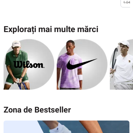
1.041,
Explorați mai multe mărci
Zona de Bestseller