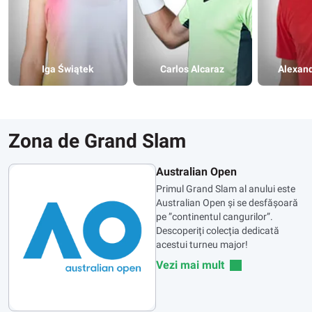
Iga Świątek
Carlos Alcaraz
Alexand
Zona de Grand Slam
Australian Open
Primul Grand Slam al anului este
Australian Open și se desfășoară
pe ”continentul cangurilor”.
Descoperiți colecția dedicată
acestui turneu major!
Vezi mai mult