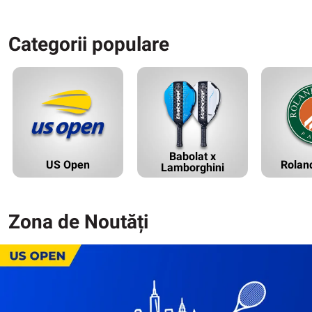
Categorii populare
Babolat x
US Open
Rolan
Lamborghini
Zona de Noutăți