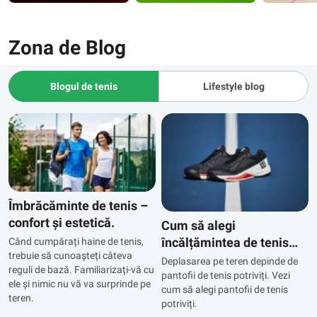
Zona de Blog
Blogul de tenis
Lifestyle blog
Îmbrăcăminte de tenis –
confort și estetică.
Cum să alegi
încălțămintea de tenis
Când cumpărați haine de tenis,
trebuie să cunoașteți câteva
potrivită?
Deplasarea pe teren depinde de
reguli de bază. Familiarizați-vă cu
pantofii de tenis potriviți. Vezi
ele și nimic nu vă va surprinde pe
cum să alegi pantofii de tenis
teren.
potriviți.