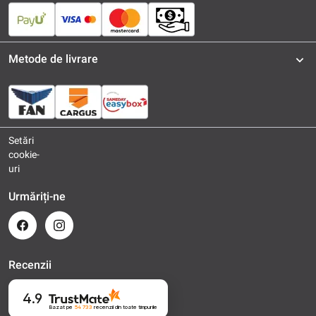
Metode de livrare
Setări
cookie-
uri
Urmăriți-ne
Recenzii
4.9
Bazat pe
54 733
recenzii
din toate timpurile