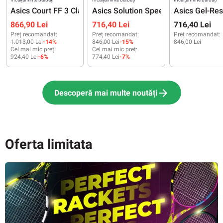
Asics Court FF 3 Clay Night Energy - graphite grey/pure silv
Asics Solution Speed FF 4 Night Ener
Asics Gel-Res
866,90 Lei
716,40 Lei
716,40 Lei
Preț recomandat:
Preț recomandat:
Preț recomandat:
1.013,00 Lei
-14%
846,00 Lei
-15%
846,00 Lei
Cel mai mic preț:
Cel mai mic preț:
924,40 Lei
-6%
774,40 Lei
-7%
Descoperă mai multe noutăți
Oferta limitata