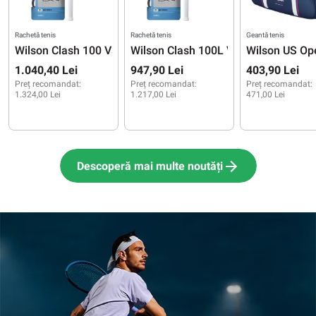
Rachetă tenis
Rachetă tenis
Geantă tenis
Wilson Clash 100 V3.0 US Open 2026 + racordaje
Wilson Clash 100L V3.0 US Open 202
Wilson US Ope
1.040,40 Lei
947,90 Lei
403,90 Lei
Preț recomandat:
Preț recomandat:
Preț recomandat:
1.324,00 Lei
1.217,00 Lei
471,00 Lei
Descoperă mai multe noutăți