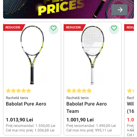
REDUCERI
REDUCERI
REDUC
Evaluarea medie de 5 din 5 stele
Evaluarea medie de 4.8 din 5 stele
Evalu
Rachetă tenis
Rachetă tenis
Rache
Babolat Pure Aero
Babolat Pure Aero
Wils
Team
(16x
1.013,90 Lei
1.001,90 Lei
1.01
Preț recomandat:
1.550,00 Lei
Preț recomandat:
1.490,00 Lei
Preț 
Cel mai mic preț:
1.006,68 Lei
Cel mai mic preț:
995,11 Lei
1.551,
Cel ma