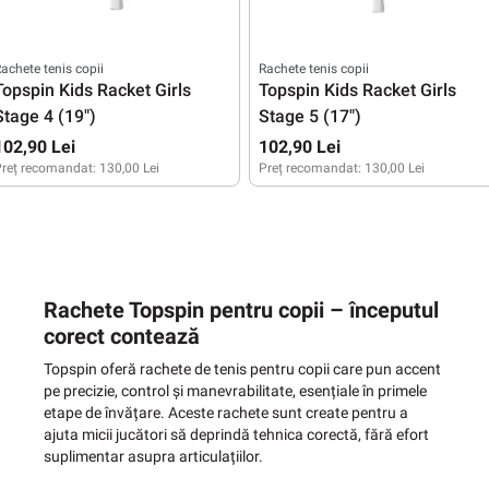
achete tenis copii
Rachete tenis copii
Topspin Kids Racket Girls
Topspin Kids Racket Girls
Stage 4 (19")
Stage 5 (17")
102,90 Lei
102,90 Lei
reț recomandat:
130,00 Lei
Preț recomandat:
130,00 Lei
Rachete Topspin pentru copii – începutul
corect contează
Topspin oferă rachete de tenis pentru copii care pun accent
pe precizie, control și manevrabilitate, esențiale în primele
etape de învățare. Aceste rachete sunt create pentru a
ajuta micii jucători să deprindă tehnica corectă, fără efort
suplimentar asupra articulațiilor.