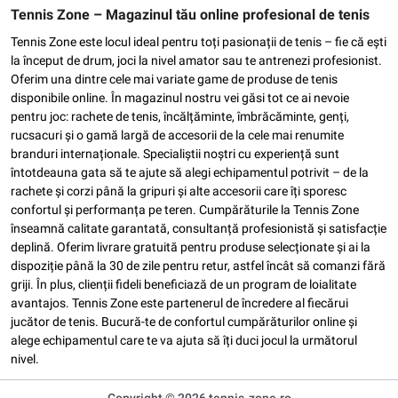
Tennis Zone – Magazinul tău online profesional de tenis
Tennis Zone este locul ideal pentru toți pasionații de tenis – fie că ești
la început de drum, joci la nivel amator sau te antrenezi profesionist.
Oferim una dintre cele mai variate game de produse de tenis
disponibile online. În magazinul nostru vei găsi tot ce ai nevoie
pentru joc: rachete de tenis, încălțăminte, îmbrăcăminte, genți,
rucsacuri și o gamă largă de accesorii de la cele mai renumite
branduri internaționale. Specialiștii noștri cu experiență sunt
întotdeauna gata să te ajute să alegi echipamentul potrivit – de la
rachete și corzi până la gripuri și alte accesorii care îți sporesc
confortul și performanța pe teren. Cumpărăturile la Tennis Zone
înseamnă calitate garantată, consultanță profesionistă și satisfacție
deplină. Oferim livrare gratuită pentru produse selecționate și ai la
dispoziție până la 30 de zile pentru retur, astfel încât să comanzi fără
griji. În plus, clienții fideli beneficiază de un program de loialitate
avantajos. Tennis Zone este partenerul de încredere al fiecărui
jucător de tenis. Bucură-te de confortul cumpărăturilor online și
alege echipamentul care te va ajuta să îți duci jocul la următorul
nivel.