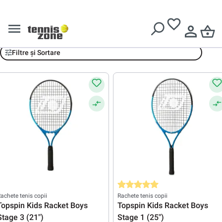
Livrare gratuită pentru comenzi de peste
639 Lei
Rachete tenis copii Topspin
Filtre și Sortare
Evaluarea medie de 5 din 5 stele
achete tenis copii
Rachete tenis copii
Topspin Kids Racket Boys
Topspin Kids Racket Boys
Stage 3 (21")
Stage 1 (25")