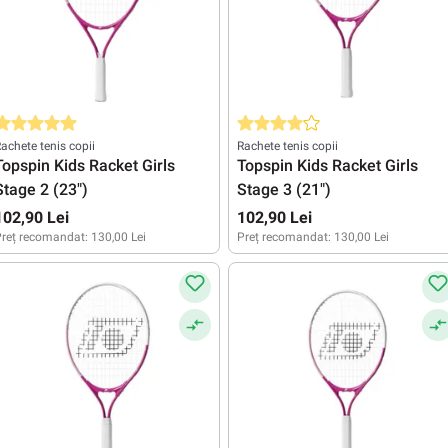
valuarea medie de 5 din 5 stele
Evaluarea medie de 4 din 5 stele
achete tenis copii
Rachete tenis copii
Topspin Kids Racket Girls
Topspin Kids Racket Girls
Stage 2 (23")
Stage 3 (21")
102,90 Lei
102,90 Lei
reț recomandat:
130,00 Lei
Preț recomandat:
130,00 Lei