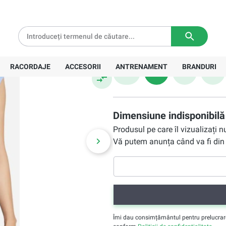
190,90 Lei
tă pentru comenzi de peste
639 Lei
Livrare in
3-5 zile lucratoare
Preț recomandat:
261,00 Lei
Mărime
RACORDAJE
ACCESORII
ANTRENAMENT
BRANDURI
XS
S
M
L
Dimensiune indisponibilă
Produsul pe care îl vizualizați 
Vă putem anunța când va fi din 
Îmi dau consimțământul pentru prelucrarea 