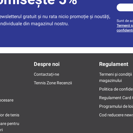
sletterul gratuit și nu rata nicio promoție și noutăți, 
Sunt de ac
individuale din magazinul nostru.
Termenii și
confidenți
Despre noi
Regulament
Contactați-ne
Termeni și condiții 
magazinului
Tennis Zone Recenzii
Politica de confide
Regulament Card
ocesare
Programului de loi
or de tenis
Cod reducere news
care pentru
ri