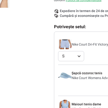
conform
Politicii de confidențialitate
.
Expediere în termen de 24 de o
Cumpără și economisește cu Pr
Potrivește setul:
Nike Court Dri-Fit Victo
S
Șapcă cozoroc tenis
Nike Court Womens Adv
Maiouri tenis dame