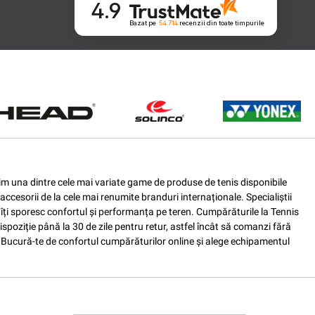
4.9
Bazat pe
54 714
recenzii
din toate timpurile
ferim una dintre cele mai variate game de produse de tenis disponibile
accesorii de la cele mai renumite branduri internaționale. Specialiștii
e îți sporesc confortul și performanța pe teren. Cumpărăturile la Tennis
spoziție până la 30 de zile pentru retur, astfel încât să comanzi fără
nis. Bucură-te de confortul cumpărăturilor online și alege echipamentul