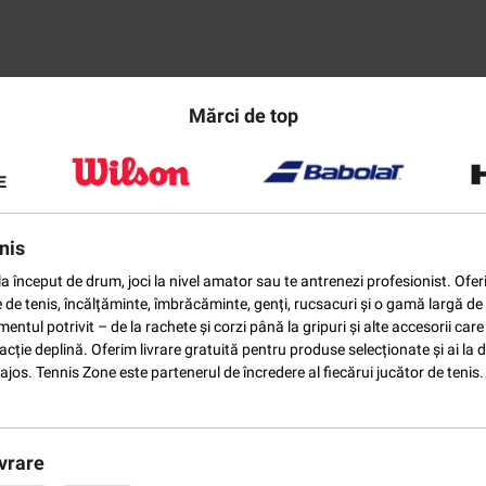
Mărci de top
nis
ti la început de drum, joci la nivel amator sau te antrenezi profesionist. O
e de tenis, încălțăminte, îmbrăcăminte, genți, rucsacuri și o gamă largă de 
ntul potrivit – de la rachete și corzi până la gripuri și alte accesorii car
ție deplină. Oferim livrare gratuită pentru produse selecționate și ai la di
vantajos. Tennis Zone este partenerul de încredere al fiecărui jucător de te
vrare