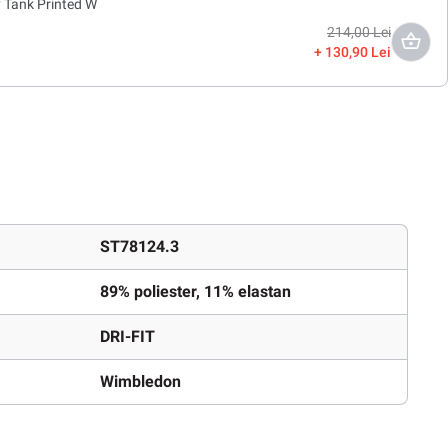
ry Tank Printed W
214,00 Lei
130,90 Lei
ST78124.3
89% poliester, 11% elastan
DRI-FIT
Wimbledon