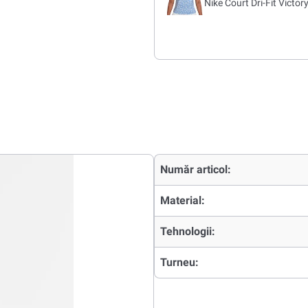
Nike Court Dri-Fit Victo
Număr articol:
Material:
Tehnologii:
Turneu: