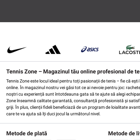
Tennis Zone – Magazinul tău online profesional de te
Tennis Zone este locul ideal pentru toți pasionații de tenis – fie că eș
online. În magazinul nostru vei găsi tot ce ai nevoie pentru joc: rachet
noștri cu experiență sunt întotdeauna gata să te ajute să alegi echipame
Zone înseamnă calitate garantată, consultanță profesionistă și satisfac
griji. În plus, clienții fideli beneficiază de un program de loialitate a
care te va ajuta să îți duci jocul la următorul nivel.
Metode de plată
Metode de li