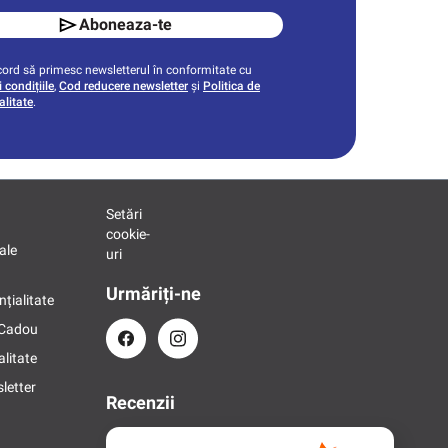
Aboneaza-te
ord să primesc newsletterul în conformitate cu
 condițiile
,
Cod reducere newsletter
și
Politica de
alitate
.
Setări
cookie-
ale
uri
Urmăriți-ne
nțialitate
 Cadou
alitate
letter
Recenzii