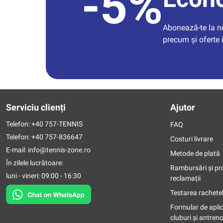
-5%
Abonează-te la new
precum și oferte 
Serviciu clienți
Ajutor
Telefon:
+40 757-TENNIS
FAQ
Telefon:
+40 757-836647
Costuri livrare
E-mail:
info@tennis-zone.ro
Metode de plată
În zilele lucrătoare:
Rambursări și pr
luni - vineri: 09:00 - 16:30
reclamații
Testarea rachetel
Formular de apli
cluburi și antreno