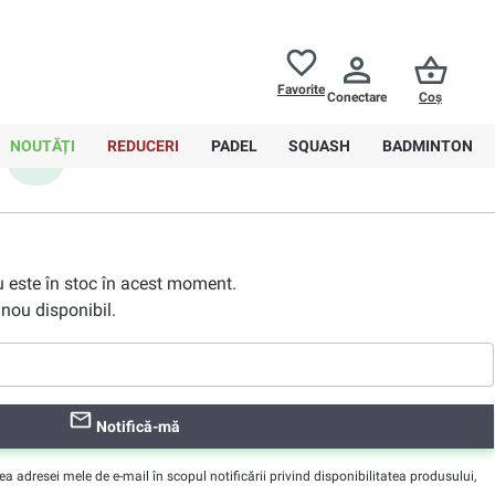
Returnări până la
30 de zile
Ajutor
Favorite
Conectare
Coș
0,00 RON
NOUTĂȚI
REDUCERI
PADEL
SQUASH
BADMINTON
XL
nu este în stoc în acest moment.
nou disponibil.
Notifică-mă
adresei mele de e-mail în scopul notificării privind disponibilitatea produsului,