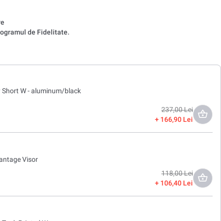
re
ogramul de Fidelitate.
ry Short W - aluminum/black
237,00 Lei
166,90 Lei
antage Visor
118,00 Lei
106,40 Lei