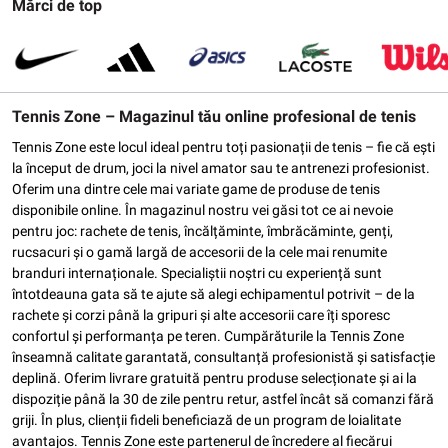
Mărci de top
Tennis Zone – Magazinul tău online profesional de tenis
Tennis Zone este locul ideal pentru toți pasionații de tenis – fie că ești
la început de drum, joci la nivel amator sau te antrenezi profesionist.
Oferim una dintre cele mai variate game de produse de tenis
disponibile online. În magazinul nostru vei găsi tot ce ai nevoie
pentru joc: rachete de tenis, încălțăminte, îmbrăcăminte, genți,
rucsacuri și o gamă largă de accesorii de la cele mai renumite
branduri internaționale. Specialiștii noștri cu experiență sunt
întotdeauna gata să te ajute să alegi echipamentul potrivit – de la
rachete și corzi până la gripuri și alte accesorii care îți sporesc
confortul și performanța pe teren. Cumpărăturile la Tennis Zone
înseamnă calitate garantată, consultanță profesionistă și satisfacție
deplină. Oferim livrare gratuită pentru produse selecționate și ai la
dispoziție până la 30 de zile pentru retur, astfel încât să comanzi fără
griji. În plus, clienții fideli beneficiază de un program de loialitate
avantajos. Tennis Zone este partenerul de încredere al fiecărui