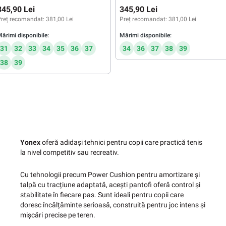
345,90 Lei
345,90 Lei
reț recomandat:
381,00 Lei
Preț recomandat:
381,00 Lei
ărimi disponibile:
Mărimi disponibile:
31
32
33
34
35
36
37
34
36
37
38
39
38
39
Yonex
oferă adidași tehnici pentru copii care practică tenis
la nivel competitiv sau recreativ.
Cu tehnologii precum Power Cushion pentru amortizare și
talpă cu tracțiune adaptată, acești pantofi oferă control și
stabilitate în fiecare pas. Sunt ideali pentru copii care
doresc încălțăminte serioasă, construită pentru joc intens și
mișcări precise pe teren.