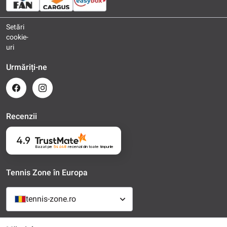
Setări
cookie-
uri
Urmăriți-ne
Recenzii
4.9
Bazat pe
54 648
recenzii
din toate timpurile
Tennis Zone în Europa
tennis-zone.ro