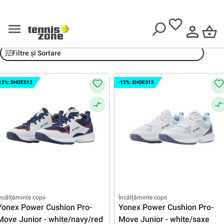
Livrare gratuită pentru comenzi de peste
639 Lei
Yonex copii
Filtre și Sortare
12%: SHOES12
-12%: SHOES12
ncălțăminte copii
Încălțăminte copii
Yonex Power Cushion Pro-
Yonex Power Cushion Pro-
Move Junior - white/navy/red
Move Junior - white/saxe