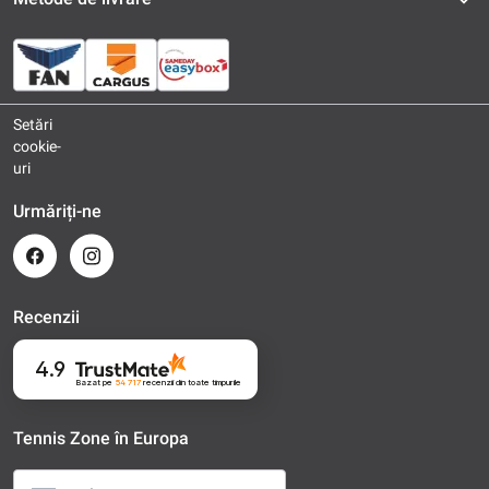
Setări
cookie-
uri
Urmăriți-ne
Recenzii
4.9
Bazat pe
54 717
recenzii
din toate timpurile
Tennis Zone în Europa