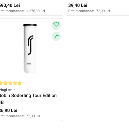
590,40 Lei
39,40 Lei
reț recomandat:
1.275,00 Lei
Preț recomandat:
72,00 Lei
valuarea medie de 5 din 5 stele
ingi tenis
Robin Soderling Tour Edition
4B
36,90 Lei
reț recomandat:
72,00 Lei