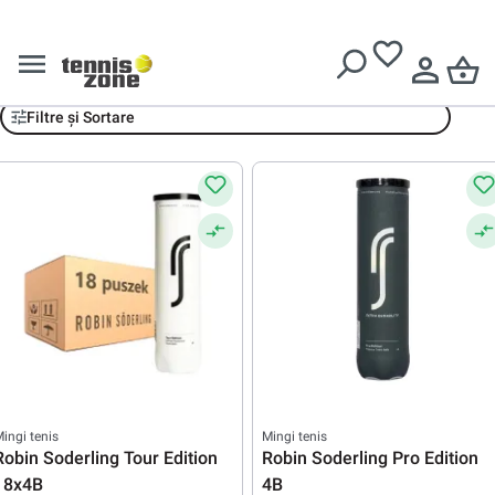
Livrare gratuită pentru comenzi de peste
639 Lei
Robin Soderling
Filtre și Sortare
ingi tenis
Mingi tenis
Robin Soderling Tour Edition
Robin Soderling Pro Edition
18x4B
4B