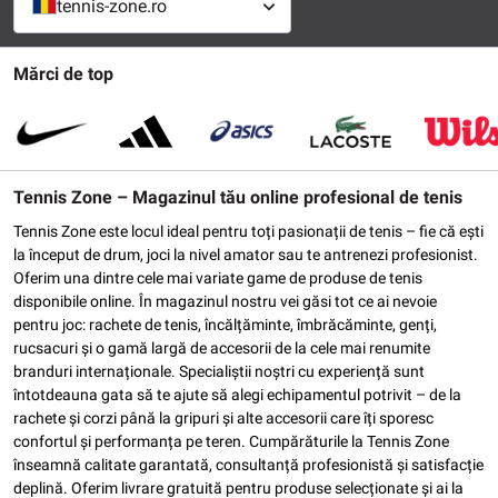
tennis-zone.ro
Mărci de top
Tennis Zone – Magazinul tău online profesional de tenis
Tennis Zone este locul ideal pentru toți pasionații de tenis – fie că ești
la început de drum, joci la nivel amator sau te antrenezi profesionist.
Oferim una dintre cele mai variate game de produse de tenis
disponibile online. În magazinul nostru vei găsi tot ce ai nevoie
pentru joc: rachete de tenis, încălțăminte, îmbrăcăminte, genți,
rucsacuri și o gamă largă de accesorii de la cele mai renumite
branduri internaționale. Specialiștii noștri cu experiență sunt
întotdeauna gata să te ajute să alegi echipamentul potrivit – de la
rachete și corzi până la gripuri și alte accesorii care îți sporesc
confortul și performanța pe teren. Cumpărăturile la Tennis Zone
înseamnă calitate garantată, consultanță profesionistă și satisfacție
deplină. Oferim livrare gratuită pentru produse selecționate și ai la