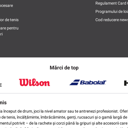
Regulament Card
ocesare
Programului de loi
or de tenis
Cod reducere news
care pentru
ri
Mărci de top
nis
ti la început de drum, joci la nivel amator sau te antrenezi profesionist. O
e de tenis, încălțăminte, îmbrăcăminte, genți, rucsacuri și o gamă largă de 
ntul potrivit – de la rachete și corzi până la gripuri și alte accesorii car