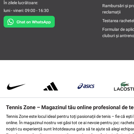
În zilele lucrătoare:
Rambursări și pr
luni - vineri: 09:00 - 16:30
reclamații
Testarea rachetel
Formular de apli
cluburi și antreno
Tennis Zone – Magazinul tău online profesional de te
Tennis Zone este locul ideal pentru toți pasionații de tenis – fie că eș
online. În magazinul nostru vei găsi tot ce ai nevoie pentru joc: rachet
noștri cu experiență sunt întotdeauna gata să te ajute să alegi echipame