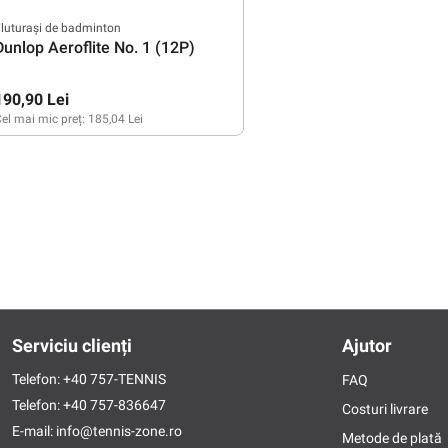
luturași de badminton
Dunlop Aeroflite No. 1 (12P)
190,90 Lei
el mai mic preț:
185,04 Lei
78
Serviciu clienți
Ajutor
Telefon:
+40 757-TENNIS
FAQ
Telefon:
+40 757-836647
Costuri livrare
E-mail:
info@tennis-zone.ro
Metode de plată