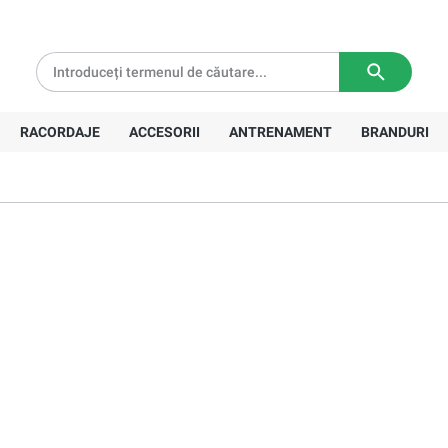
tă pentru comenzi de peste
639 Lei
Livrare in
3-5 zile lucratoare
unlop
RACORDAJE
ACCESORII
ANTRENAMENT
BRANDURI