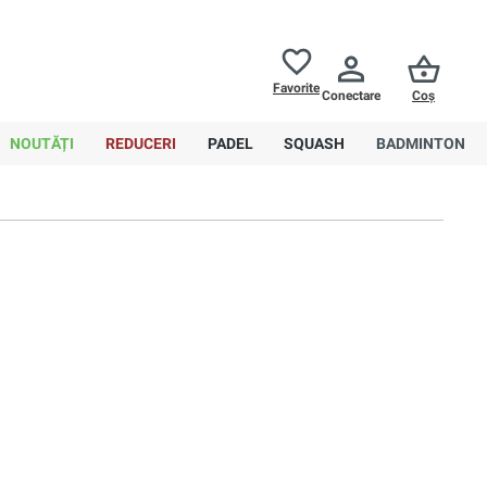
Returnări până la
30 de zile
Ajutor
Favorite
Conectare
Coș
0,00 RON
NOUTĂȚI
REDUCERI
PADEL
SQUASH
BADMINTON
Sortare