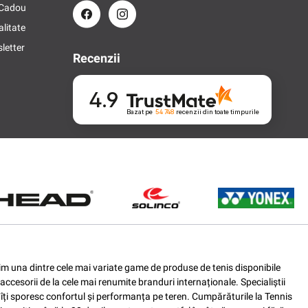
 Cadou
alitate
letter
Recenzii
4.9
Bazat pe
54 748
recenzii
din toate timpurile
ferim una dintre cele mai variate game de produse de tenis disponibile
accesorii de la cele mai renumite branduri internaționale. Specialiștii
e îți sporesc confortul și performanța pe teren. Cumpărăturile la Tennis