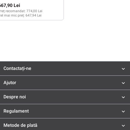
667,90 Lei
reț recomandat:
774,00 Lei
el mai mic preț:
647,94 Lei
Contactați-ne
Ajutor
Despre noi
Regulament
Metode de plată