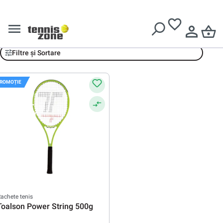
Livrare gratuită pentru comenzi de peste
639 Lei
Rachete speciale
Filtre și Sortare
ROMOȚIE
achete tenis
Toalson Power String 500g