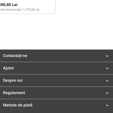
590,40 Lei
reț recomandat:
1.275,00 Lei
Contactați-ne
Ajutor
Despre noi
Regulament
Metode de plată