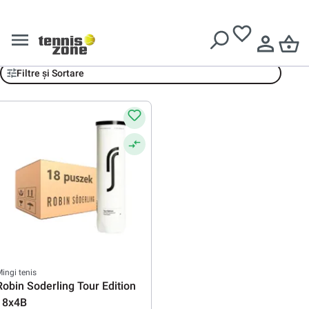
Livrare gratuită pentru comenzi de peste
639 Lei
Robin Soderling
Filtre și Sortare
ingi tenis
Robin Soderling Tour Edition
18x4B