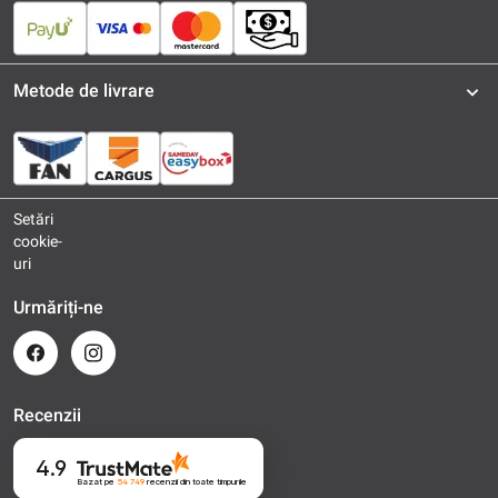
Metode de livrare
Setări
cookie-
uri
Urmăriți-ne
Recenzii
4.9
Bazat pe
54 749
recenzii
din toate timpurile