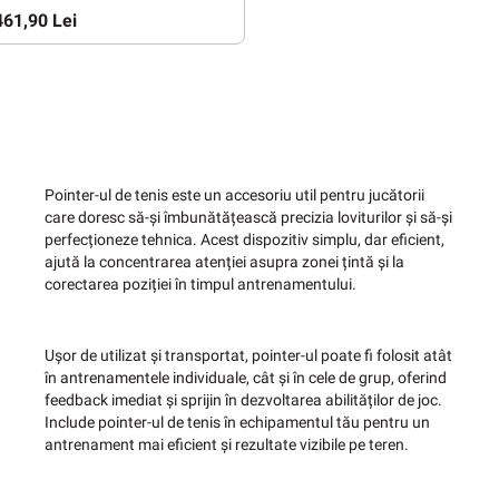
461,90 Lei
Pointer-ul de tenis este un accesoriu util pentru jucătorii
care doresc să-și îmbunătățească precizia loviturilor și să-și
perfecționeze tehnica. Acest dispozitiv simplu, dar eficient,
ajută la concentrarea atenției asupra zonei țintă și la
corectarea poziției în timpul antrenamentului.
Ușor de utilizat și transportat, pointer-ul poate fi folosit atât
în antrenamentele individuale, cât și în cele de grup, oferind
feedback imediat și sprijin în dezvoltarea abilităților de joc.
Include pointer-ul de tenis în echipamentul tău pentru un
antrenament mai eficient și rezultate vizibile pe teren.