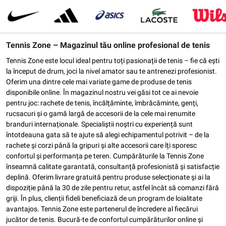
Tennis Zone – Magazinul tău online profesional de tenis
Tennis Zone este locul ideal pentru toți pasionații de tenis – fie că ești
la început de drum, joci la nivel amator sau te antrenezi profesionist.
Oferim una dintre cele mai variate game de produse de tenis
disponibile online. În magazinul nostru vei găsi tot ce ai nevoie
pentru joc: rachete de tenis, încălțăminte, îmbrăcăminte, genți,
rucsacuri și o gamă largă de accesorii de la cele mai renumite
branduri internaționale. Specialiștii noștri cu experiență sunt
întotdeauna gata să te ajute să alegi echipamentul potrivit – de la
rachete și corzi până la gripuri și alte accesorii care îți sporesc
confortul și performanța pe teren. Cumpărăturile la Tennis Zone
înseamnă calitate garantată, consultanță profesionistă și satisfacție
deplină. Oferim livrare gratuită pentru produse selecționate și ai la
dispoziție până la 30 de zile pentru retur, astfel încât să comanzi fără
griji. În plus, clienții fideli beneficiază de un program de loialitate
avantajos. Tennis Zone este partenerul de încredere al fiecărui
jucător de tenis. Bucură-te de confortul cumpărăturilor online și