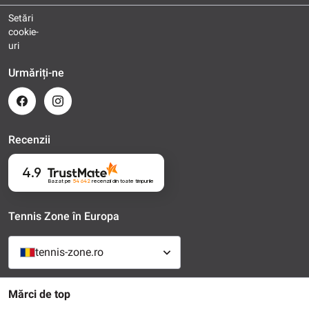
Setări
cookie-
uri
Urmăriți-ne
Recenzii
4.9
Bazat pe
54 642
recenzii
din toate timpurile
Tennis Zone în Europa
tennis-zone.ro
Mărci de top