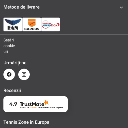
Metode de livrare
Setări
cookie-
uri
Urmăriți-ne
Recenzii
4.9
Bazat pe
54 652
recenzii
din toate timpurile
Tennis Zone în Europa