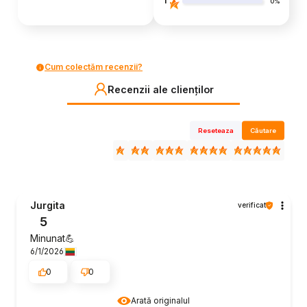
1
0%
Cum colectăm recenzii?
Recenzii ale clienților
Reseteaza
Căutare
Jurgita
verificat
5
Minunat💪
6/1/2026
0
0
Arată originalul