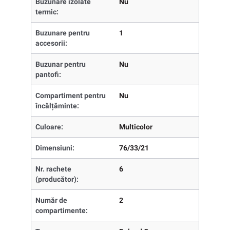
Buzunare izolate
Nu
termic:
Buzunare pentru
1
accesorii:
Buzunar pentru
Nu
pantofi:
Compartiment pentru
Nu
încălțăminte:
Culoare:
Multicolor
Dimensiuni:
76/33/21
Nr. rachete
6
(producător):
Număr de
2
compartimente: