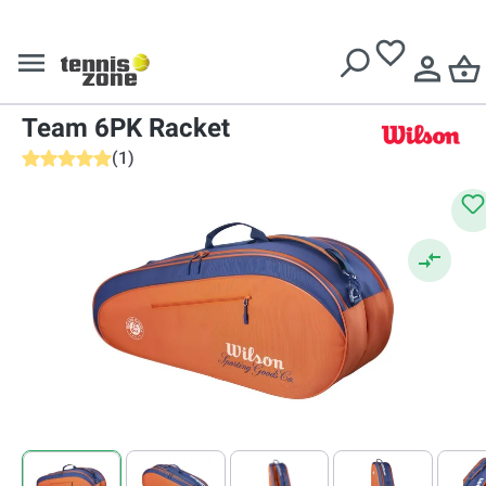
Livrare gratuită pentru comenzi de peste
639 Lei
Wilson
Geantă tenis
Wilson Roland Garros 2026
Team 6PK Racket
(
1
)
Evaluarea medie de 5 din 5 stele