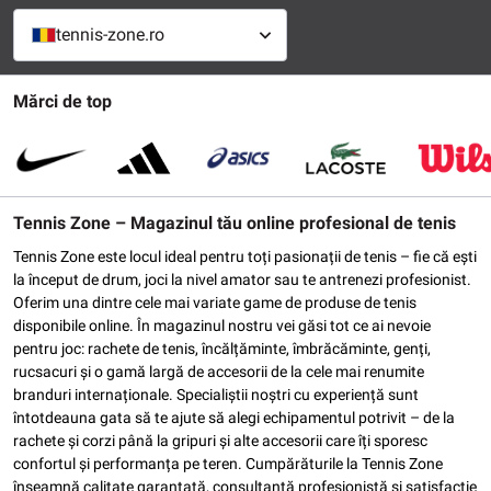
tennis-zone.ro
Mărci de top
Tennis Zone – Magazinul tău online profesional de tenis
Tennis Zone este locul ideal pentru toți pasionații de tenis – fie că ești
la început de drum, joci la nivel amator sau te antrenezi profesionist.
Oferim una dintre cele mai variate game de produse de tenis
disponibile online. În magazinul nostru vei găsi tot ce ai nevoie
pentru joc: rachete de tenis, încălțăminte, îmbrăcăminte, genți,
rucsacuri și o gamă largă de accesorii de la cele mai renumite
branduri internaționale. Specialiștii noștri cu experiență sunt
întotdeauna gata să te ajute să alegi echipamentul potrivit – de la
rachete și corzi până la gripuri și alte accesorii care îți sporesc
confortul și performanța pe teren. Cumpărăturile la Tennis Zone
înseamnă calitate garantată, consultanță profesionistă și satisfacție