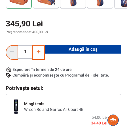
345,90 Lei
Preț recomandat:
400,00 Lei
Cantitate produs: Introduceți cantitatea dorită sau utilizați 
Adaugă în coș
Expediere în termen de 24 de ore
Cumpără și economisește cu Programul de Fidelitate.
Potrivește setul:
Mingi tenis
Wilson Roland Garros All Court 4B
54,00 Lei
34,40 Lei