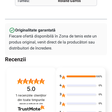
Turneu:
Roland Garros
Originalitate garantată
Fiecare ofertă disponibilă în Zona de tenis este un
produs original, venit direct de la producători sau
distribuitori de încredere.
Recenzii
5
100%
4
0%
5.0
3
0%
1
recenziile clienților
din toate timpurile
2
0%
adunate și verificate de către