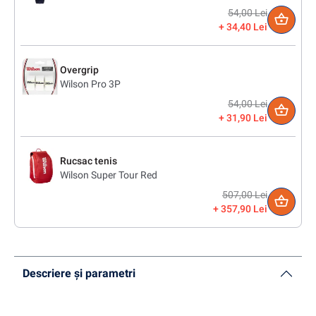
54,00 Lei
34,40 Lei
Overgrip
Wilson Pro 3P
54,00 Lei
31,90 Lei
Rucsac tenis
Wilson Super Tour Red
507,00 Lei
357,90 Lei
Descriere și parametri