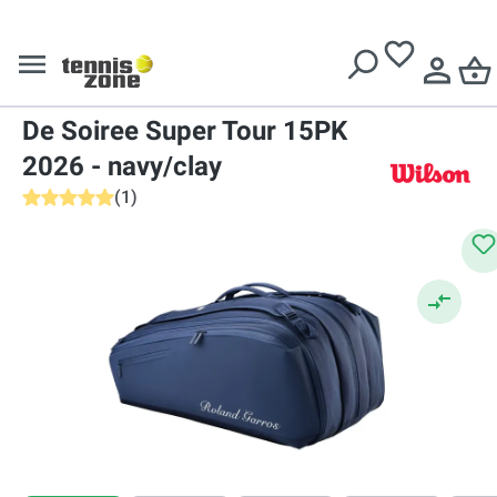
Livrare gratuită pentru comenzi de peste
639 Lei
Wilson
Geantă tenis
Wilson Roland Garros Session
De Soiree Super Tour 15PK
2026 - navy/clay
(
1
)
Evaluarea medie de 5 din 5 stele