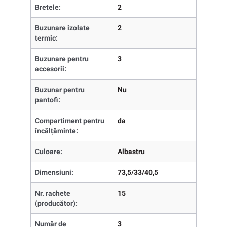
Bretele:
2
Buzunare izolate
2
termic:
Buzunare pentru
3
accesorii:
Buzunar pentru
Nu
pantofi:
Compartiment pentru
da
încălțăminte:
Culoare:
Albastru
Dimensiuni:
73,5/33/40,5
Nr. rachete
15
(producător):
Număr de
3