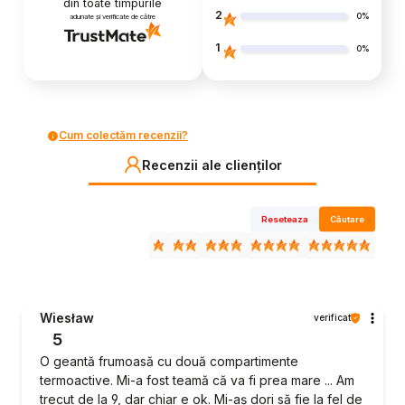
din toate timpurile
2
0%
adunate și verificate de către
1
0%
Cum colectăm recenzii?
Recenzii ale clienților
Reseteaza
Căutare
Wiesław
verificat
5
O geantă frumoasă cu două compartimente
termoactive. Mi-a fost teamă că va fi prea mare ... Am
trecut de la 9, dar chiar e ok. Mi-aș dori să fie la fel de