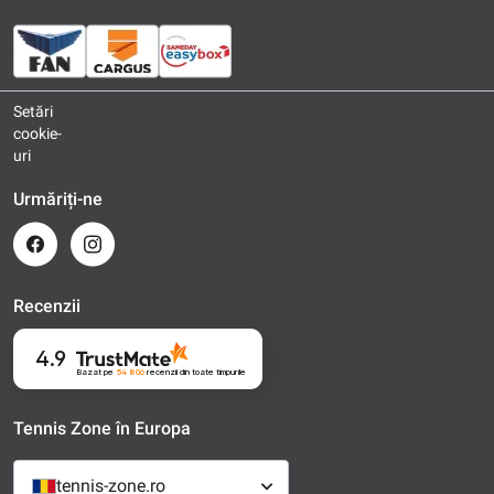
Setări
cookie-
uri
Urmăriți-ne
Recenzii
4.9
Bazat pe
54 806
recenzii
din toate timpurile
Tennis Zone în Europa
tennis-zone.ro