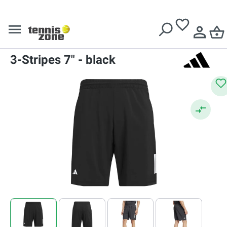
Livrare gratuită pentru comenzi de peste
639 Lei
Pantaloni scurți
Pantaloni scurți tenis bărbați
Adidas Club Tennis Climacool
3-Stripes 7" - black