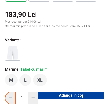
183,90 Lei
Preț recomandat:
214,00 Lei
Cel mai mic preț din cele 30 de zile înainte de reducere:
158,24 Lei
Variantă:
Mărime:
Tabel cu mărimi
M
L
XL
(Această opțiune este momentan indisponibilă.)
(Această opțiune este momentan indisponibilă.
(Această opțiune este momentan indisp
Cantitate produs: Introduceți cantitatea dorită sau utilizați 
Adaugă în coș