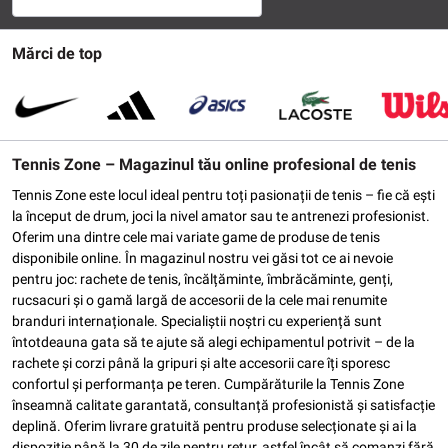
Mărci de top
Tennis Zone – Magazinul tău online profesional de tenis
Tennis Zone este locul ideal pentru toți pasionații de tenis – fie că ești
la început de drum, joci la nivel amator sau te antrenezi profesionist.
Oferim una dintre cele mai variate game de produse de tenis
disponibile online. În magazinul nostru vei găsi tot ce ai nevoie
pentru joc: rachete de tenis, încălțăminte, îmbrăcăminte, genți,
rucsacuri și o gamă largă de accesorii de la cele mai renumite
branduri internaționale. Specialiștii noștri cu experiență sunt
întotdeauna gata să te ajute să alegi echipamentul potrivit – de la
rachete și corzi până la gripuri și alte accesorii care îți sporesc
confortul și performanța pe teren. Cumpărăturile la Tennis Zone
înseamnă calitate garantată, consultanță profesionistă și satisfacție
deplină. Oferim livrare gratuită pentru produse selecționate și ai la
dispoziție până la 30 de zile pentru retur, astfel încât să comanzi fără