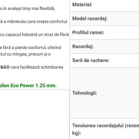
Material:
 în același timp mai flexibilă,
Model racordaj:
ă a mânerului care crește confortul
Profilul ramei:
u capacul folosind un strat de fibră
Racordaj:
e fără a pierde confortul, oferind
ctul cu mingea, precum și o
Serii de rachere:
P&GO
care facilitează schimbarea
uxilon Eco Power 1.25 mm.
Tehnologii:
Tensiunea racordajului (reco
kg):