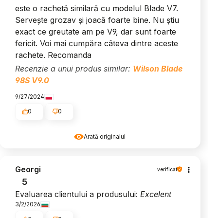
este o rachetă similară cu modelul Blade V7.
Servește grozav și joacă foarte bine. Nu știu
exact ce greutate am pe V9, dar sunt foarte
fericit. Voi mai cumpăra câteva dintre aceste
rachete. Recomanda
Recenzie a unui produs similar:
Wilson Blade
98S V9.0
9/27/2024
0
0
Arată originalul
Georgi
verificat
5
Evaluarea clientului a produsului:
Excelent
3/2/2026