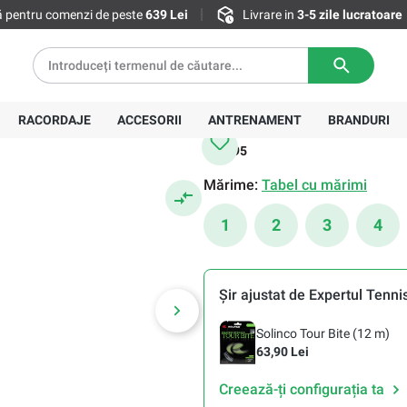
tă pentru comenzi de peste
639 Lei
Livrare in
3-5 zile lucratoare
Wilson
978,40 Lei
Preț recomandat:
1.551,00 Lei
-37%
Cel mai mic preț din cele 30 de zile înaint
RACORDAJE
ACCESORII
ANTRENAMENT
BRANDURI
Greutate:
295
Mărime:
Tabel cu mărimi
1
2
3
4
Șir ajustat de Expertul Tenni
Solinco Tour Bite (12 m)
63,90 Lei
Creează-ți configurația ta