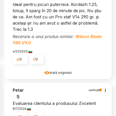
Ideal pentru jocuri puternice. Kordazh 1.25,
totuși, îl sparg în 20 de minute de joc. Nu știu
de ce. Am fost cu un Pro staf V14 290 gr. și
același șir nu am avut o astfel de problemă.
Trec la 1.3
Recenzie a unui produs similar:
Wilson Blade
98S V9.0
4/21/2025
0
0
Arată originalul
Petar
verificat
5
Evaluarea clientului a produsului:
Excelent
8/7/2026