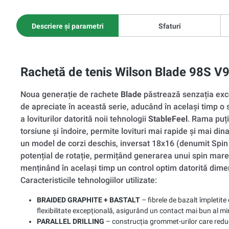
Descriere și parametri
Sfaturi
Rachetă de tenis Wilson Blade 98S V9
Noua generație de rachete
Blade
păstrează senzația exce
de apreciate în această serie, aducând în același timp o 
a loviturilor datorită noii tehnologii
StableFeel
. Rama puți
torsiune și îndoire, permite lovituri mai rapide și mai d
un model de corzi deschis, inversat 18x16 (denumit Spin
potențial de rotație, permițând generarea unui spin mare 
menținând în același timp un control optim datorită dimen
Caracteristicile tehnologiilor utilizate:
BRAIDED GRAPHITE + BASTALT
– fibrele de bazalt împletite
flexibilitate excepțională, asigurând un contact mai bun al ming
PARALLEL DRILLING
– construcția grommet-urilor care reduce