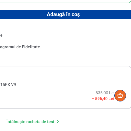
ntitatea dorită sau utilizați butoanele pentru a mări sau micșora 
Adaugă în coș
re
ogramul de Fidelitate.
r 15PK V9
835,00 Lei
596,40 Lei
Întâlnește racheta de test.