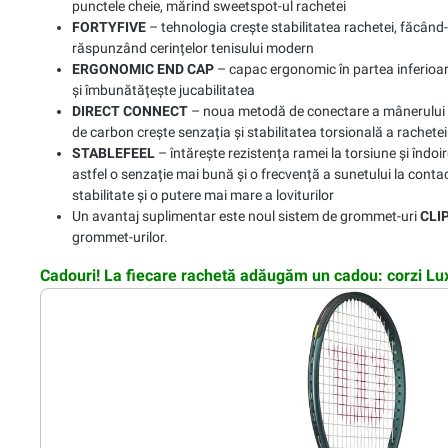
punctele cheie, mărind sweetspot-ul rachetei
FORTYFIVE
– tehnologia crește stabilitatea rachetei, făcând-o
răspunzând cerințelor tenisului modern
ERGONOMIC END CAP
– capac ergonomic în partea inferioar
și îmbunătățește jucabilitatea
DIRECT CONNECT
– noua metodă de conectare a mânerului c
de carbon crește senzația și stabilitatea torsională a rachetei
STABLEFEEL
– întărește rezistența ramei la torsiune și îndoir
astfel o senzație mai bună și o frecvență a sunetului la conta
stabilitate și o putere mai mare a loviturilor
Un avantaj suplimentar este noul sistem de grommet-uri
CLI
grommet-urilor.
Cadouri! La fiecare rachetă adăugăm un cadou: corzi L