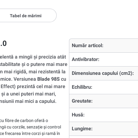
Tabel de mărimi
.0
Număr articol:
lentă a mingii și precizia atât
Antivibrator:
stabilitate și o putere mai mare
n mai rigidă, mai rezistentă la
Dimensiunea capului (cm2):
inamice. Versiunea
Blade 98S
cu
 Effect) prezintă cel mai mare
Echilibru:
și a unei puteri mai mari,
Greutate:
siunii mai mici a capului.
Husă:
 cu fibre de carbon oferă o
ii cu corzile, senzație și control
Lungime:
 frecarea între corzi și ramă în