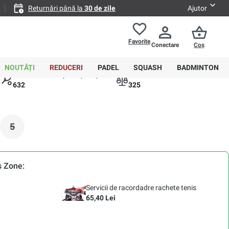
Returnări până la
30 de zile
Ajutor
Favorite
Conectare
Coș
0,00 RON
e de reducere:
1.041,40 Lei
-6%
NOUTĂȚI
REDUCERI
PADEL
SQUASH
BADMINTON
Dimensiunea capului (cm2):
Echilibru:
632
325
5
(Această opțiune este momentan indisponibilă.)
s Zone:
Servicii de racordadre rachete tenis
65,40 Lei