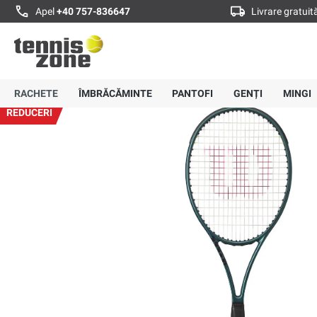
Apel
+40 757-836647
Livrare gratui
Pagină principală
Rachete
Rachete de tenis pentru adulți
Rachetă tenis
Wilson Blade 98S V9.0
(
10
)
RACHETE
ÎMBRĂCĂMINTE
PANTOFI
GENȚI
MINGI
Evaluarea medie de 4.9 din 5 stele
REDUCERI