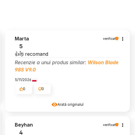
Marta
verificat
5
👍️Îți recomand
Recenzie a unui produs similar:
Wilson Blade
98S V9.0
5/11/2026
0
0
Arată originalul
Beyhan
verificat
4