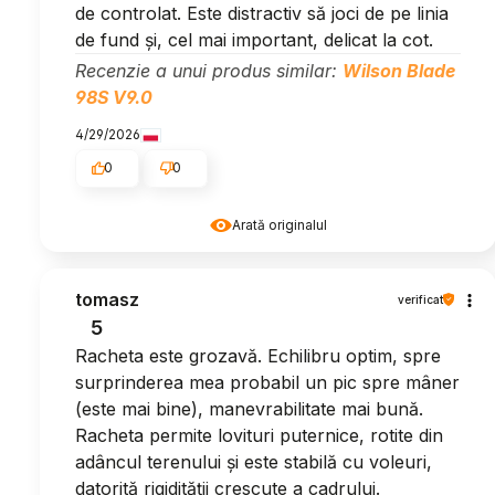
de controlat. Este distractiv să joci de pe linia
de fund și, cel mai important, delicat la cot.
Recenzie a unui produs similar:
Wilson Blade
98S V9.0
4/29/2026
0
0
Arată originalul
tomasz
verificat
5
Racheta este grozavă. Echilibru optim, spre
surprinderea mea probabil un pic spre mâner
(este mai bine), manevrabilitate mai bună.
Racheta permite lovituri puternice, rotite din
adâncul terenului și este stabilă cu voleuri,
datorită rigidității crescute a cadrului.