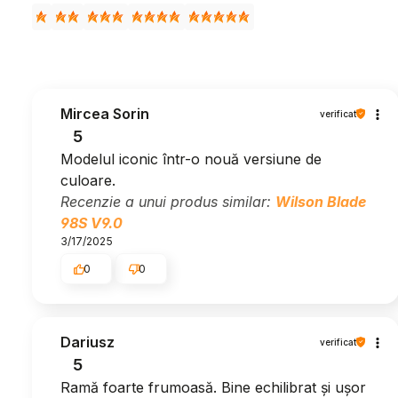
Mircea Sorin
verificat
5
Modelul iconic într-o nouă versiune de
culoare.
Recenzie a unui produs similar:
Wilson Blade
98S V9.0
3/17/2025
0
0
Dariusz
verificat
5
Ramă foarte frumoasă. Bine echilibrat și ușor