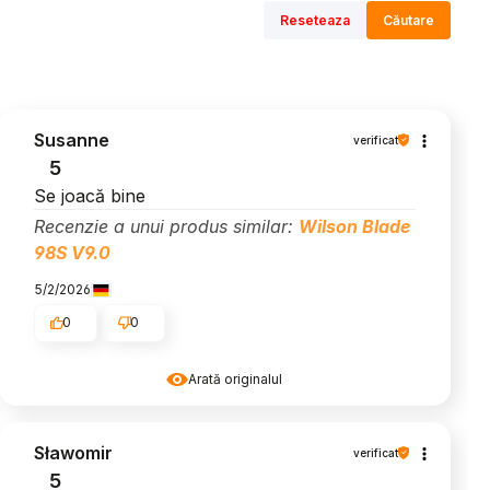
Reseteaza
Căutare
Susanne
verificat
5
Se joacă bine
Recenzie a unui produs similar:
Wilson Blade
98S V9.0
5/2/2026
0
0
Arată originalul
Sławomir
verificat
5