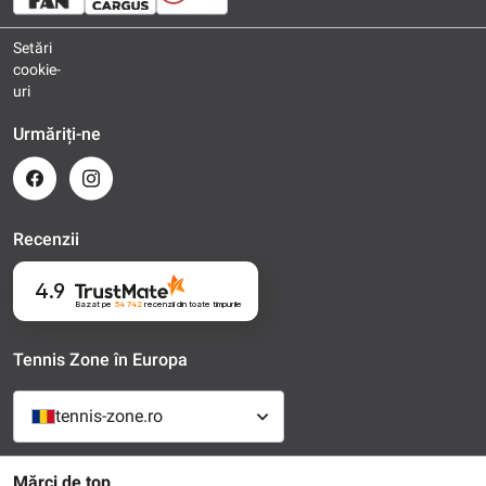
Setări
cookie-
uri
Urmăriți-ne
Recenzii
4.9
Bazat pe
54 742
recenzii
din toate timpurile
Tennis Zone în Europa
tennis-zone.ro
Mărci de top