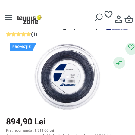
Livrare gratuită pentru comenzi de peste
639 Lei
Babolat
Racordaj tenis
Babolat RPM Rough (200 m)
(
1
)
Evaluarea medie de 5 din 5 stele
PROMOȚIE
894,90 Lei
Preț recomandat:
1.311,00 Lei