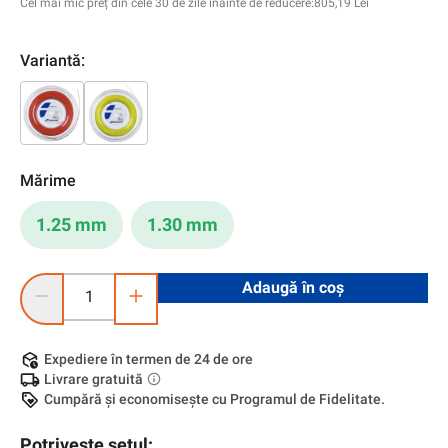
Cel mai mic preț din cele 30 de zile înainte de reducere:
805,19 Lei
Variantă:
Mărime
1.25 mm
1.30 mm
Cantitate produs: Introduceți cantitatea dorită sau utilizați 
Adaugă în coș
Expediere în termen de 24 de ore
Livrare gratuită
Cumpără și economisește cu Programul de Fidelitate.
Potrivește setul: