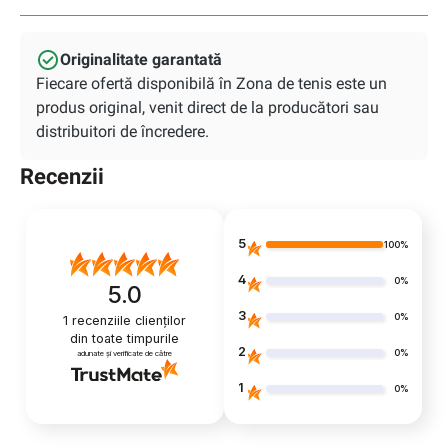
Originalitate garantată
Fiecare ofertă disponibilă în Zona de tenis este un
produs original, venit direct de la producători sau
distribuitori de încredere.
Recenzii
5
100%
4
0%
5.0
3
0%
1
recenziile clienților
din toate timpurile
2
0%
adunate și verificate de către
1
0%