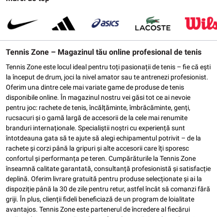
Tennis Zone – Magazinul tău online profesional de tenis
Tennis Zone este locul ideal pentru toți pasionații de tenis – fie că ești
la început de drum, joci la nivel amator sau te antrenezi profesionist.
Oferim una dintre cele mai variate game de produse de tenis
disponibile online. În magazinul nostru vei găsi tot ce ai nevoie
pentru joc: rachete de tenis, încălțăminte, îmbrăcăminte, genți,
rucsacuri și o gamă largă de accesorii de la cele mai renumite
branduri internaționale. Specialiștii noștri cu experiență sunt
întotdeauna gata să te ajute să alegi echipamentul potrivit – de la
rachete și corzi până la gripuri și alte accesorii care îți sporesc
confortul și performanța pe teren. Cumpărăturile la Tennis Zone
înseamnă calitate garantată, consultanță profesionistă și satisfacție
deplină. Oferim livrare gratuită pentru produse selecționate și ai la
dispoziție până la 30 de zile pentru retur, astfel încât să comanzi fără
griji. În plus, clienții fideli beneficiază de un program de loialitate
avantajos. Tennis Zone este partenerul de încredere al fiecărui