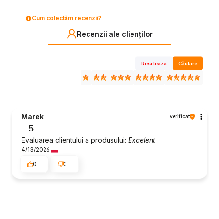
Cum colectăm recenzii?
Recenzii ale clienților
Reseteaza
Căutare
Marek
verificat
5
Evaluarea clientului a produsului:
Excelent
4/13/2026
0
0