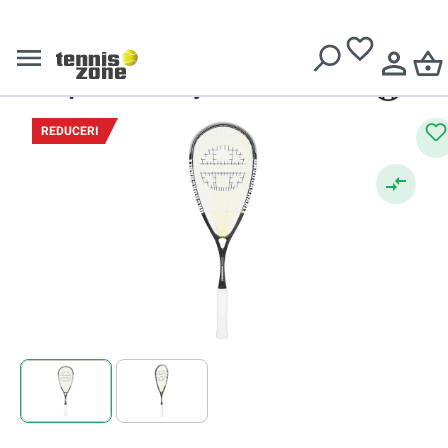
Livrare gratuită pentru comenzi de peste
639 Lei
Unsquashable
Rachetă squash
Unsquashable Syn-Tec 125
REDUCERI