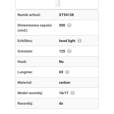
Număr articol:
ST94138
Dimensiunea capului
500
?
(cm2):
Echilibru:
head light
?
Greutate:
125
?
Husă:
Nu
Lungime:
69
?
Material:
carbon
Model racordaj:
16/17
?
Racordaj:
da