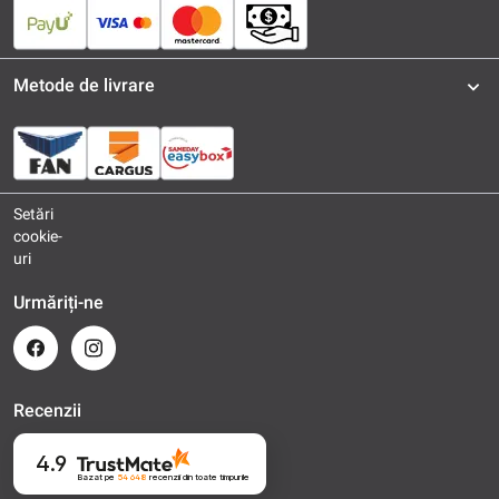
Metode de livrare
Setări
cookie-
uri
Urmăriți-ne
Recenzii
4.9
Bazat pe
54 648
recenzii
din toate timpurile