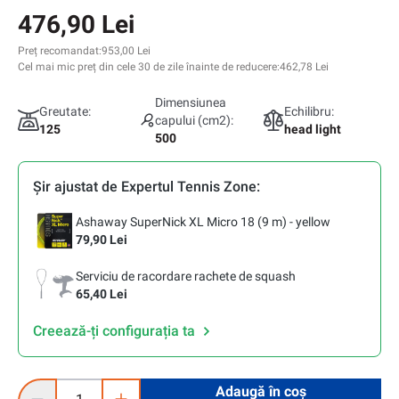
476,90 Lei
Preț recomandat:
953,00 Lei
Cel mai mic preț din cele 30 de zile înainte de reducere:
462,78 Lei
Dimensiunea
Greutate:
Echilibru:
capului (cm2):
125
head light
500
Șir ajustat de Expertul Tennis Zone:
Ashaway SuperNick XL Micro 18 (9 m) - yellow
79,90 Lei
Serviciu de racordare rachete de squash
65,40 Lei
Creează-ți configurația ta
Cantitate produs: Introduceți cantitatea dorită sau utilizați 
Adaugă în coș