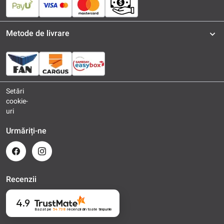
Metode de livrare
Setări
cookie-
uri
Urmăriți-ne
Recenzii
4.9
Bazat pe
54 738
recenzii
din toate timpurile