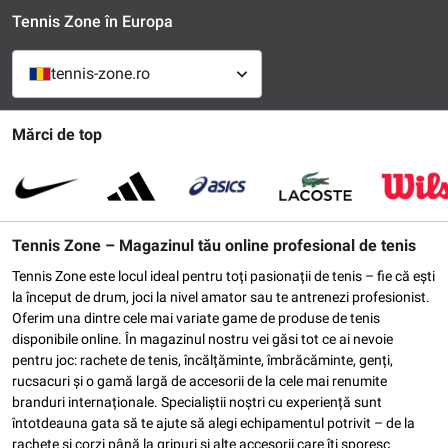
Tennis Zone în Europa
tennis-zone.ro
Mărci de top
Tennis Zone – Magazinul tău online profesional de tenis
Tennis Zone este locul ideal pentru toți pasionații de tenis – fie că ești
la început de drum, joci la nivel amator sau te antrenezi profesionist.
Oferim una dintre cele mai variate game de produse de tenis
disponibile online. În magazinul nostru vei găsi tot ce ai nevoie
pentru joc: rachete de tenis, încălțăminte, îmbrăcăminte, genți,
rucsacuri și o gamă largă de accesorii de la cele mai renumite
branduri internaționale. Specialiștii noștri cu experiență sunt
întotdeauna gata să te ajute să alegi echipamentul potrivit – de la
rachete și corzi până la gripuri și alte accesorii care îți sporesc