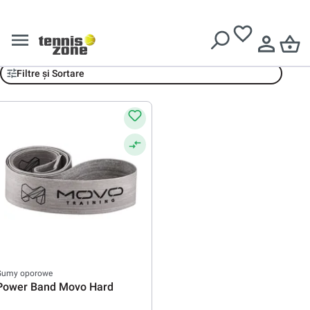
Livrare gratuită pentru comenzi de peste
639 Lei
MOVO Training
Filtre și Sortare
Gumy oporowe
Power Band Movo Hard