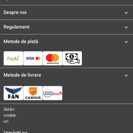
Despre noi
Regulament
Metode de plată
Metode de livrare
Setări
cookie-
uri
Urmăriți-ne