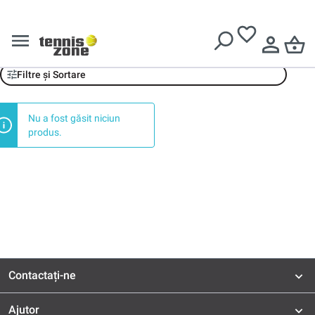
Livrare gratuită pentru comenzi de peste
639 Lei
Schildkröt Fitness
Filtre și Sortare
Nu a fost găsit niciun
produs.
Contactați-ne
Ajutor