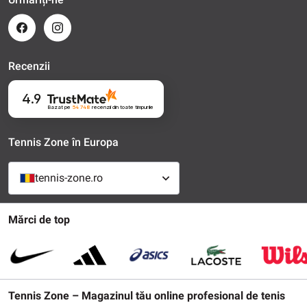
Recenzii
4.9
Bazat pe
54 748
recenzii
din toate timpurile
Tennis Zone în Europa
tennis-zone.ro
Mărci de top
Tennis Zone – Magazinul tău online profesional de tenis