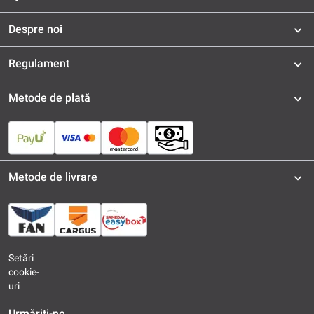
Despre noi
Regulament
Metode de plată
Metode de livrare
Setări
cookie-
uri
Urmăriți-ne