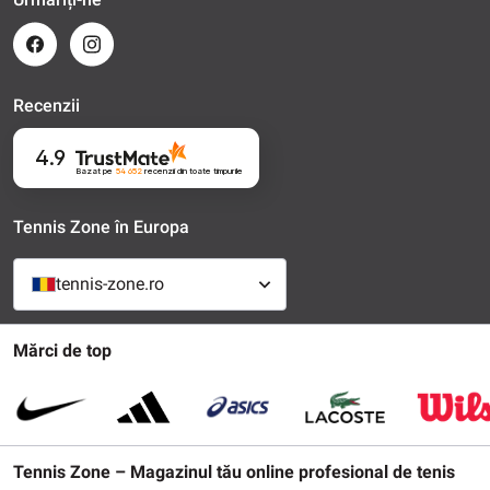
Recenzii
4.9
Bazat pe
54 652
recenzii
din toate timpurile
Tennis Zone în Europa
tennis-zone.ro
Mărci de top
Tennis Zone – Magazinul tău online profesional de tenis