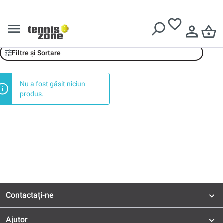
Livrare gratuită pentru comenzi de peste
639 Lei
Waterdrop
Filtre și Sortare
Nu a fost găsit niciun
produs.
Contactați-ne
Ajutor