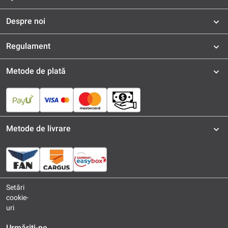
Despre noi
Regulament
Metode de plată
Metode de livrare
Setări
cookie-
uri
Urmăriți-ne