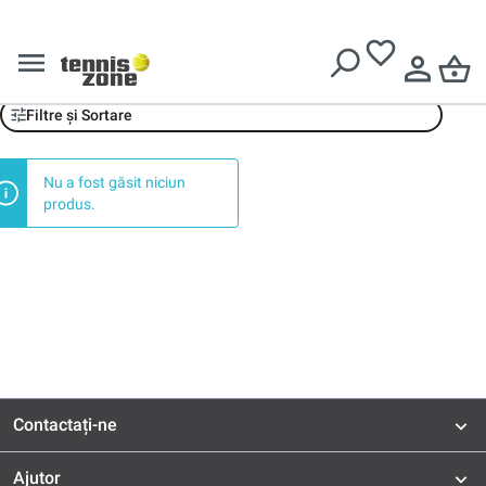
Livrare gratuită pentru comenzi de peste
639 Lei
Victor
Filtre și Sortare
Nu a fost găsit niciun
produs.
Contactați-ne
Ajutor