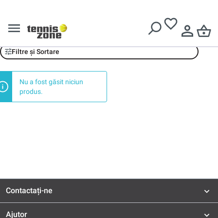
Livrare gratuită pentru comenzi de peste
639 Lei
Karakal
Filtre și Sortare
Nu a fost găsit niciun
produs.
Contactați-ne
Ajutor