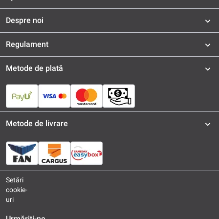
Despre noi
Regulament
Metode de plată
Metode de livrare
Setări
cookie-
uri
Urmăriți-ne