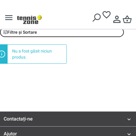
Livrare gratuită pentru comenzi de peste
639 Lei
LOK
Filtre și Sortare
Nu a fost găsit niciun
produs.
Contactați-ne
Ajutor