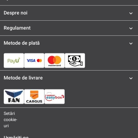
Despre noi
Regulament
Metode de plată
Metode de livrare
Setări
cookie-
uri
Urmăriți-ne