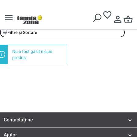
Livrare gratuită pentru comenzi de peste
639 Lei
Obuwie
Filtre și Sortare
Nu a fost găsit niciun
produs.
Contactați-ne
Ajutor