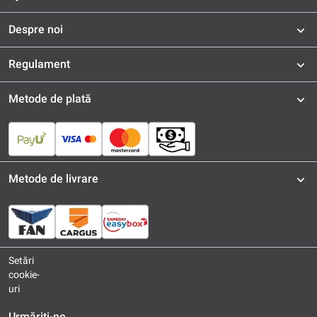
Despre noi
Regulament
Metode de plată
Metode de livrare
Setări
cookie-
uri
Urmăriți-ne