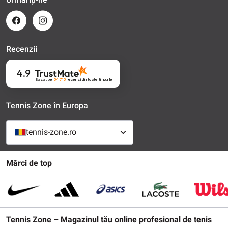
Recenzii
4.9
Bazat pe
54 715
recenzii
din toate timpurile
Tennis Zone în Europa
tennis-zone.ro
Mărci de top
Tennis Zone – Magazinul tău online profesional de tenis