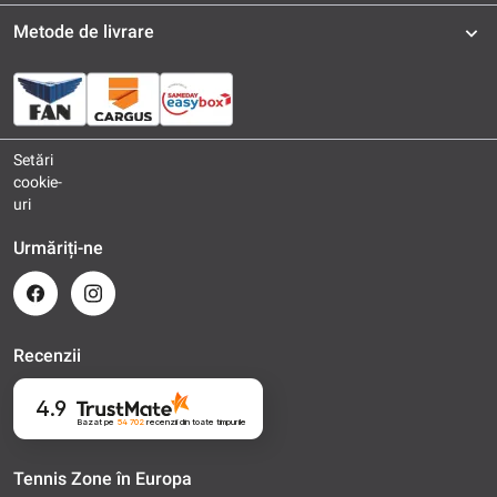
Metode de livrare
Setări
cookie-
uri
Urmăriți-ne
Recenzii
4.9
Bazat pe
54 702
recenzii
din toate timpurile
Tennis Zone în Europa