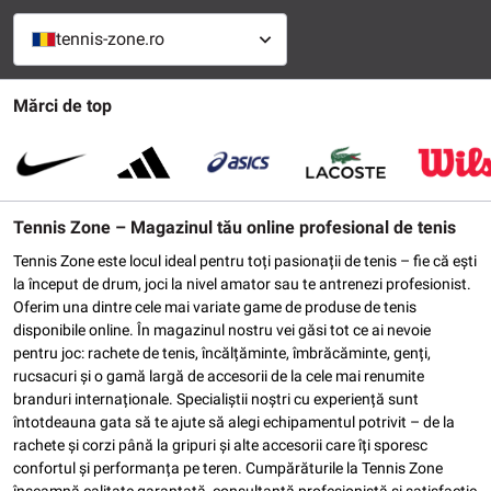
tennis-zone.ro
Mărci de top
Tennis Zone – Magazinul tău online profesional de tenis
Tennis Zone este locul ideal pentru toți pasionații de tenis – fie că ești
la început de drum, joci la nivel amator sau te antrenezi profesionist.
Oferim una dintre cele mai variate game de produse de tenis
disponibile online. În magazinul nostru vei găsi tot ce ai nevoie
pentru joc: rachete de tenis, încălțăminte, îmbrăcăminte, genți,
rucsacuri și o gamă largă de accesorii de la cele mai renumite
branduri internaționale. Specialiștii noștri cu experiență sunt
întotdeauna gata să te ajute să alegi echipamentul potrivit – de la
rachete și corzi până la gripuri și alte accesorii care îți sporesc
confortul și performanța pe teren. Cumpărăturile la Tennis Zone