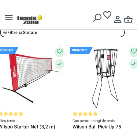
Livrare gratuită pentru comenzi de peste
639 Lei
TEAM
Filtre și Sortare
ROMOȚIE
PROMOȚIE
valuarea medie de 5 din 5 stele
Evaluarea medie de 4.9 din 5 stele
ileu tenis
Coș pentru mingi de tenis
Wilson Starter Net (3,2 m)
Wilson Ball Pick-Up 75