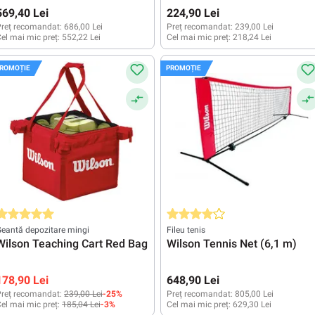
569,40 Lei
224,90 Lei
reț recomandat:
686,00 Lei
Preț recomandat:
239,00 Lei
el mai mic preț:
552,22 Lei
Cel mai mic preț:
218,24 Lei
ROMOȚIE
PROMOȚIE
valuarea medie de 5 din 5 stele
Evaluarea medie de 4 din 5 stele
eantă depozitare mingi
Fileu tenis
Wilson Teaching Cart Red Bag
Wilson Tennis Net (6,1 m)
178,90 Lei
648,90 Lei
reț recomandat:
239,00 Lei
-25%
Preț recomandat:
805,00 Lei
el mai mic preț:
185,04 Lei
-3%
Cel mai mic preț:
629,30 Lei