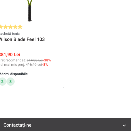
valuarea medie de 5 din 5 stele
achetă tenis
Wilson Blade Feel 103
381,90 Lei
reț recomandat:
614,00 Lei
-38%
el mai mic preț:
416,49 Lei
-8%
ărimi disponibile:
2
3
Contactați-ne