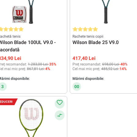
valuarea medie de 5 din 5 stele
Evaluarea medie de 5 din 5 stele
achetă tenis
Rachete tenis copii
Wilson Blade 100UL V9.0 -
Wilson Blade 25 V9.0
racordată
834,90 Lei
417,40 Lei
reț recomandat:
1.283,00 Lei
-35%
Preț recomandat:
698,00 Lei
-40%
el mai mic preț:
867,81 Lei
-4%
Cel mai mic preț:
485,92 Lei
-14%
ărimi disponibile:
Mărimi disponibile:
3
00
EDUCERI