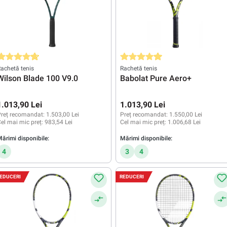
valuarea medie de 4.6 din 5 stele
Evaluarea medie de 4.9 din 5 stele
achetă tenis
Rachetă tenis
Wilson Blade 100 V9.0
Babolat Pure Aero+
1.013,90 Lei
1.013,90 Lei
reț recomandat:
1.503,00 Lei
Preț recomandat:
1.550,00 Lei
el mai mic preț:
983,54 Lei
Cel mai mic preț:
1.006,68 Lei
ărimi disponibile:
Mărimi disponibile:
4
3
4
EDUCERI
REDUCERI