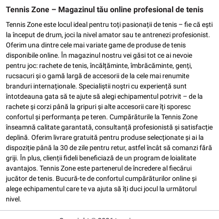
Tennis Zone – Magazinul tău online profesional de tenis
Tennis Zone este locul ideal pentru toți pasionații de tenis – fie că ești
la început de drum, joci la nivel amator sau te antrenezi profesionist.
Oferim una dintre cele mai variate game de produse de tenis
disponibile online. În magazinul nostru vei găsi tot ce ai nevoie
pentru joc: rachete de tenis, încălțăminte, îmbrăcăminte, genți,
rucsacuri și o gamă largă de accesorii de la cele mai renumite
branduri internaționale. Specialiștii noștri cu experiență sunt
întotdeauna gata să te ajute să alegi echipamentul potrivit – de la
rachete și corzi până la gripuri și alte accesorii care îți sporesc
confortul și performanța pe teren. Cumpărăturile la Tennis Zone
înseamnă calitate garantată, consultanță profesionistă și satisfacție
deplină. Oferim livrare gratuită pentru produse selecționate și ai la
dispoziție până la 30 de zile pentru retur, astfel încât să comanzi fără
griji. În plus, clienții fideli beneficiază de un program de loialitate
avantajos. Tennis Zone este partenerul de încredere al fiecărui
jucător de tenis. Bucură-te de confortul cumpărăturilor online și
alege echipamentul care te va ajuta să îți duci jocul la următorul
nivel.