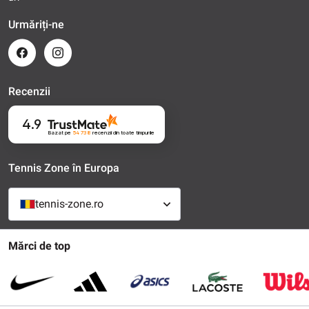
Urmăriți-ne
Recenzii
4.9
Bazat pe
54 738
recenzii
din toate timpurile
Tennis Zone în Europa
tennis-zone.ro
Mărci de top