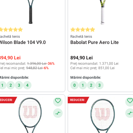
valuarea medie de 5 din 5 stele
Evaluarea medie de 4.8 din 5 stele
achetă tenis
Rachetă tenis
Wilson Blade 104 V9.0
Babolat Pure Aero Lite
894,90 Lei
894,90 Lei
reț recomandat:
1.396,00 Lei
-36%
Preț recomandat:
1.371,00 Lei
el mai mic preț:
948,82 Lei
-6%
Cel mai mic preț:
851,00 Lei
ărimi disponibile:
Mărimi disponibile:
1
2
3
4
0
1
2
3
EDUCERI
REDUCERI