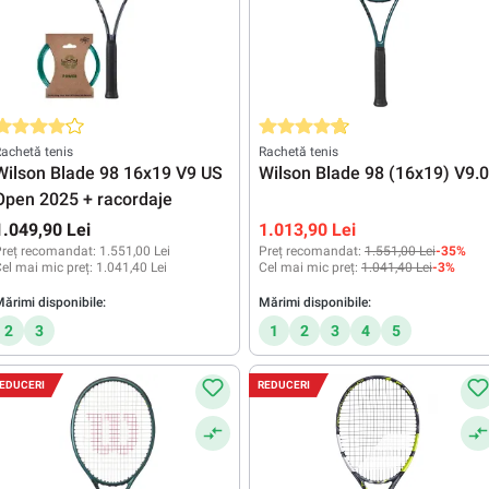
valuarea medie de 4 din 5 stele
Evaluarea medie de 4.8 din 5 stele
achetă tenis
Rachetă tenis
Wilson Blade 98 16x19 V9 US
Wilson Blade 98 (16x19) V9.0
Open 2025 + racordaje
1.049,90 Lei
1.013,90 Lei
reț recomandat:
1.551,00 Lei
Preț recomandat:
1.551,00 Lei
-35%
el mai mic preț:
1.041,40 Lei
Cel mai mic preț:
1.041,40 Lei
-3%
ărimi disponibile:
Mărimi disponibile:
2
3
1
2
3
4
5
EDUCERI
REDUCERI