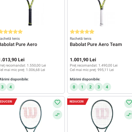
valuarea medie de 5 din 5 stele
Evaluarea medie de 4.8 din 5 stele
achetă tenis
Rachetă tenis
Babolat Pure Aero
Babolat Pure Aero Team
1.013,90 Lei
1.001,90 Lei
reț recomandat:
1.550,00 Lei
Preț recomandat:
1.490,00 Lei
el mai mic preț:
1.006,68 Lei
Cel mai mic preț:
995,11 Lei
ărimi disponibile:
Mărimi disponibile:
3
4
0
1
2
3
4
EDUCERI
REDUCERI