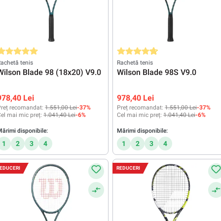
valuarea medie de 5 din 5 stele
Evaluarea medie de 4.8 din 5 stele
achetă tenis
Rachetă tenis
Wilson Blade 98 (18x20) V9.0
Wilson Blade 98S V9.0
978,40 Lei
978,40 Lei
reț recomandat:
1.551,00 Lei
-37%
Preț recomandat:
1.551,00 Lei
-37%
el mai mic preț:
1.041,40 Lei
-6%
Cel mai mic preț:
1.041,40 Lei
-6%
ărimi disponibile:
Mărimi disponibile:
1
2
3
4
1
2
3
4
EDUCERI
REDUCERI