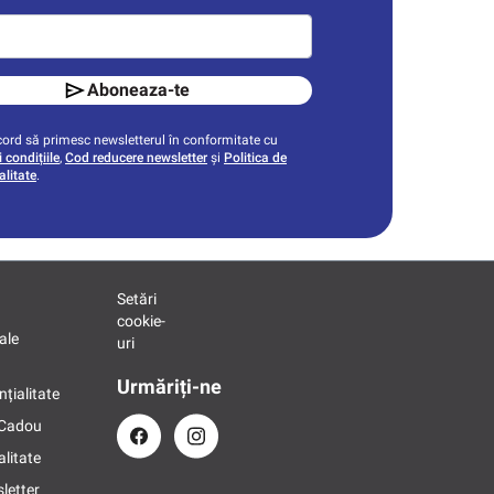
Aboneaza-te
ord să primesc newsletterul în conformitate cu
 condițiile
,
Cod reducere newsletter
și
Politica de
alitate
.
Setări
cookie-
ale
uri
Urmăriți-ne
nțialitate
 Cadou
alitate
letter