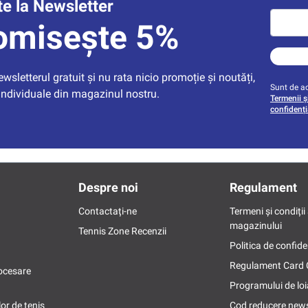
e la Newsletter
omisește 5%
sletterul gratuit și nu rata nicio promoție și noutăți, 
Sunt de ac
individuale din magazinul nostru.
Termenii și
confidenți
Despre noi
Regulament
Contactați-ne
Termeni și condiții 
magazinului
Tennis Zone Recenzii
Politica de confide
Regulament Card
ocesare
Programului de loi
or de tenis
Cod reducere news