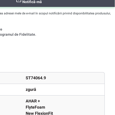
Notifică-mă
adresei mele de e-mail în scopul notificării privind disponibilitatea produsului,
re
ogramul de Fidelitate.
ST74064.9
zgură
AHAR +
FlyteFoam
New FlexionFit