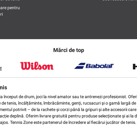
care pentru
ri
Mărci de top
nis
ti la început de drum, joci la nivel amator sau te antrenezi profesionist. O
e de tenis, încălțăminte, îmbrăcăminte, genți, rucsacuri și o gamă largă de 
ntul potrivit – de la rachete și corzi până la gripuri și alte accesorii car
ție deplină. Oferim livrare gratuită pentru produse selecționate și ai la di
vantajos. Tennis Zone este partenerul de încredere al fiecărui jucător de te