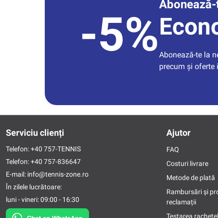
Abonează-t
-5%
Econ
Abonează-te la new
precum și oferte 
Serviciu clienți
Ajutor
Telefon:
+40 757-TENNIS
FAQ
Telefon:
+40 757-836647
Costuri livrare
E-mail:
info@tennis-zone.ro
Metode de plată
În zilele lucrătoare:
Rambursări și pr
luni - vineri: 09:00 - 16:30
reclamații
Testarea rachetel