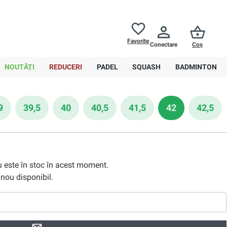
Returnări până la
30 de zile
Ajutor
Favorite
Conectare
Coș
0,00 RON
NOUTĂȚI
REDUCERI
PADEL
SQUASH
BADMINTON
9
39,5
40
40,5
41,5
42
42,5
nu este în stoc în acest moment.
nou disponibil.