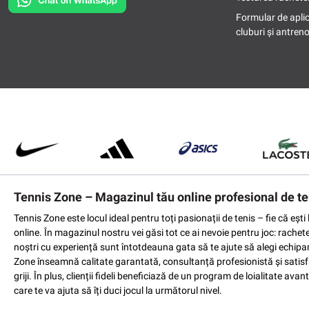
Formular de apli
cluburi și antreno
Tennis Zone – Magazinul tău online profesional de te
Tennis Zone este locul ideal pentru toți pasionații de tenis – fie că eș
online. În magazinul nostru vei găsi tot ce ai nevoie pentru joc: rachet
noștri cu experiență sunt întotdeauna gata să te ajute să alegi echipame
Zone înseamnă calitate garantată, consultanță profesionistă și satisfac
griji. În plus, clienții fideli beneficiază de un program de loialitate a
care te va ajuta să îți duci jocul la următorul nivel.