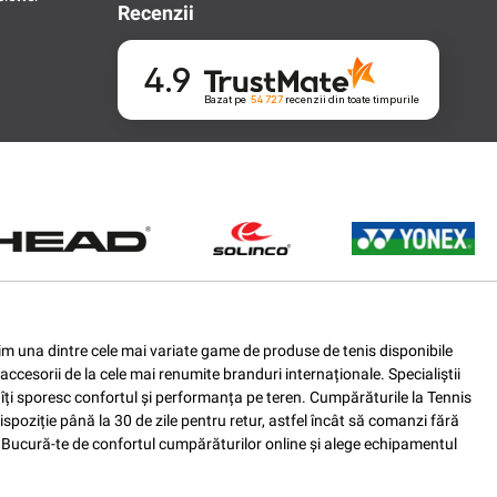
Recenzii
4.9
Bazat pe
54 727
recenzii
din toate timpurile
ferim una dintre cele mai variate game de produse de tenis disponibile
accesorii de la cele mai renumite branduri internaționale. Specialiștii
e îți sporesc confortul și performanța pe teren. Cumpărăturile la Tennis
spoziție până la 30 de zile pentru retur, astfel încât să comanzi fără
nis. Bucură-te de confortul cumpărăturilor online și alege echipamentul