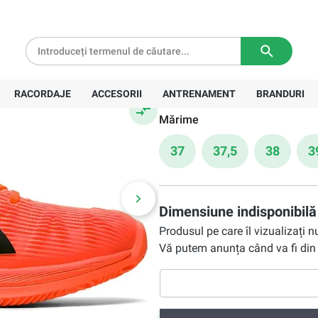
 W -
tă pentru comenzi de peste
639 Lei
Livrare in
3-5 zile lucratoare
524,90 Lei
Preț recomandat:
752,00 Lei
RACORDAJE
ACCESORII
ANTRENAMENT
BRANDURI
Mărime
37
37,5
38
3
Dimensiune indisponibilă
Produsul pe care îl vizualizați 
Vă putem anunța când va fi din 