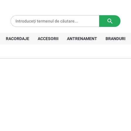
tă pentru comenzi de peste
639 Lei
Livrare in
3-5 zile lucratoare
RACORDAJE
ACCESORII
ANTRENAMENT
BRANDURI