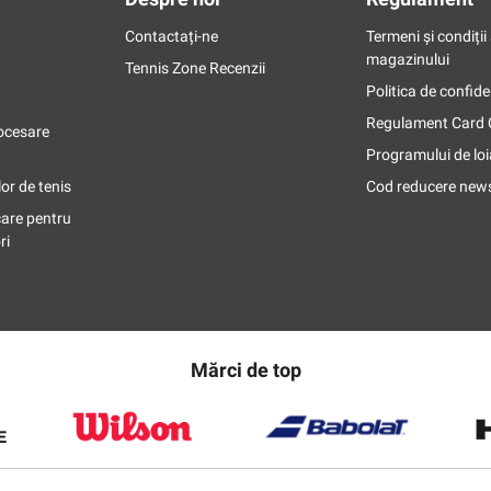
Contactați-ne
Termeni și condiții 
magazinului
Tennis Zone Recenzii
Politica de confide
Regulament Card
ocesare
Programului de loi
or de tenis
Cod reducere news
care pentru
ri
Mărci de top