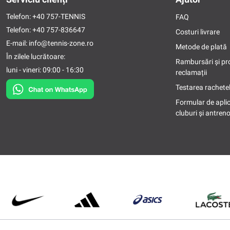
Telefon:
+40 757-TENNIS
FAQ
Telefon:
+40 757-836647
Costuri livrare
E-mail:
info@tennis-zone.ro
Metode de plată
În zilele lucrătoare:
Rambursări și pr
luni - vineri: 09:00 - 16:30
reclamații
Testarea rachetel
Formular de apli
cluburi și antreno