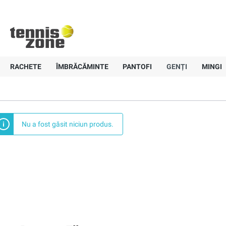
+40 757-836647
Livrare gratui
Pagină principală
Genți
Borsete
Ellesse
Borsete Ellesse
RACHETE
ÎMBRĂCĂMINTE
PANTOFI
GENȚI
MINGI
Nu a fost găsit niciun produs.