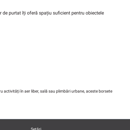
de purtat îți oferă spațiu suficient pentru obiectele
ru activități în aer liber, sală sau plimbări urbane, aceste borsete
Setări