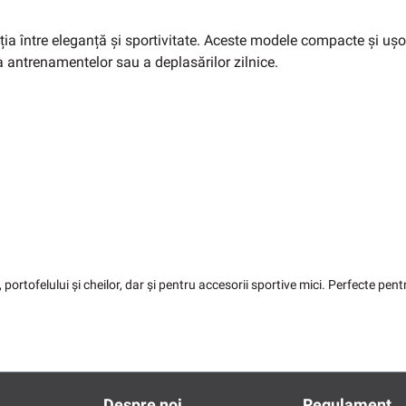
a între eleganță și sportivitate. Aceste modele compacte și ușor 
a antrenamentelor sau a deplasărilor zilnice.
 portofelului și cheilor, dar și pentru accesorii sportive mici. Perfecte pent
Despre noi
Regulament