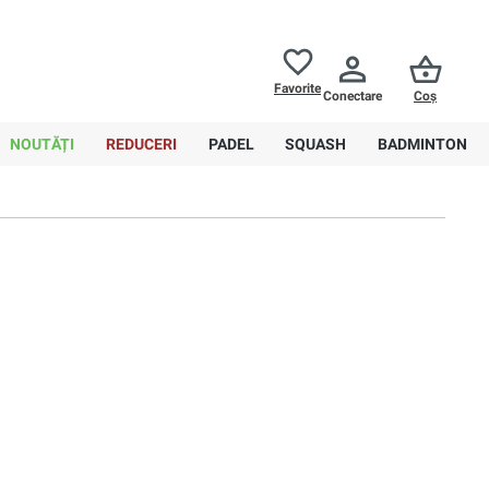
Returnări până la
30 de zile
Ajutor
Favorite
Conectare
Coș
0,00 RON
NOUTĂȚI
REDUCERI
PADEL
SQUASH
BADMINTON
Sortare