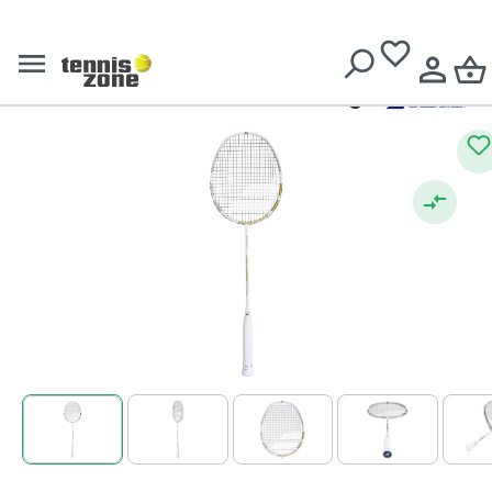
Livrare gratuită pentru comenzi de peste
639 Lei
Babolat
Rachetă de badminton
Babolat Jetstream 74 Strung