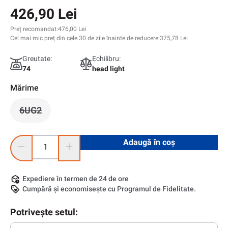
426,90 Lei
Preț recomandat:
476,00 Lei
Cel mai mic preț din cele 30 de zile înainte de reducere:
375,78 Lei
Greutate:
Echilibru:
74
head light
Mărime
6UG2
(Această opțiune este momentan indisponibilă.)
Cantitate produs: Introduceți cantitatea dorită sau utilizați 
Adaugă în coș
Expediere în termen de 24 de ore
Cumpără și economisește cu Programul de Fidelitate.
Potrivește setul: