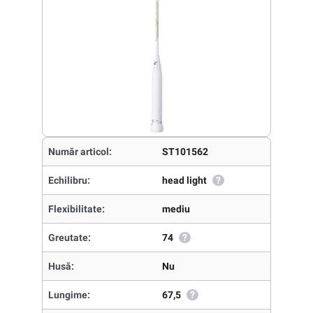
Număr articol:
ST101562
Echilibru:
head light
?
Flexibilitate:
mediu
Greutate:
74
?
Husă:
Nu
Lungime:
67,5
?