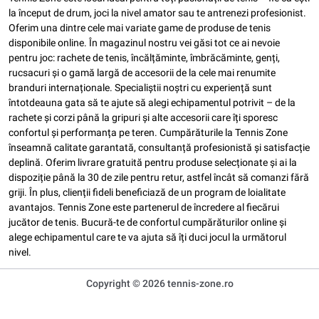
la început de drum, joci la nivel amator sau te antrenezi profesionist.
Oferim una dintre cele mai variate game de produse de tenis
disponibile online. În magazinul nostru vei găsi tot ce ai nevoie
pentru joc: rachete de tenis, încălțăminte, îmbrăcăminte, genți,
rucsacuri și o gamă largă de accesorii de la cele mai renumite
branduri internaționale. Specialiștii noștri cu experiență sunt
întotdeauna gata să te ajute să alegi echipamentul potrivit – de la
rachete și corzi până la gripuri și alte accesorii care îți sporesc
confortul și performanța pe teren. Cumpărăturile la Tennis Zone
înseamnă calitate garantată, consultanță profesionistă și satisfacție
deplină. Oferim livrare gratuită pentru produse selecționate și ai la
dispoziție până la 30 de zile pentru retur, astfel încât să comanzi fără
griji. În plus, clienții fideli beneficiază de un program de loialitate
avantajos. Tennis Zone este partenerul de încredere al fiecărui
jucător de tenis. Bucură-te de confortul cumpărăturilor online și
alege echipamentul care te va ajuta să îți duci jocul la următorul
nivel.
Copyright © 2026 tennis-zone.ro