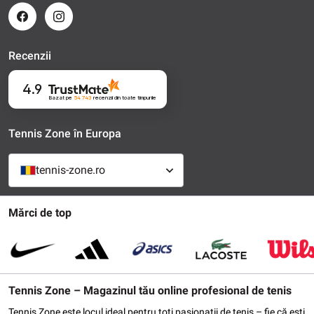
Recenzii
4.9
Bazat pe
54 743
recenzii
din toate timpurile
Tennis Zone în Europa
tennis-zone.ro
Mărci de top
Tennis Zone – Magazinul tău online profesional de tenis
Tennis Zone este locul ideal pentru toți pasionații de tenis – fie că ești