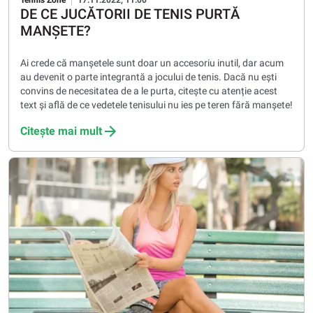
Tennis Zone
17.11.2022, 11:00
DE CE JUCĂTORII DE TENIS PURTĂ
MANȘETE?
Ai crede că manșetele sunt doar un accesoriu inutil, dar acum
au devenit o parte integrantă a jocului de tenis. Dacă nu ești
convins de necesitatea de a le purta, citește cu atenție acest
text și află de ce vedetele tenisului nu ies pe teren fără manșete!
Citește mai mult