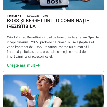
Tenis Zone
13.03.2026, 10:08
BOSS ȘI BERRETTINI - O COMBINAȚIE
IREZISTIBILĂ
Când Matteo Berrettini a intrat pe terenurile Australian Open la
începutul anului 2022, probabil că nimeni nu se aștepta să-l
vadă îmbrăcat de BOSS. De atunci, marca nu numai că îl
îmbracă pe italian, dar a creat și o colecție comună de
îmbrăcăminte și accesorii cu el.
Citește mai mult