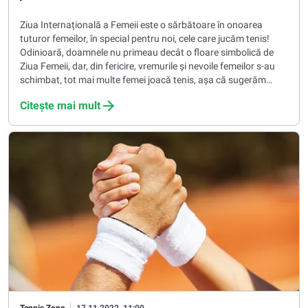
Ziua Internațională a Femeii este o sărbătoare în onoarea
tuturor femeilor, în special pentru noi, cele care jucăm tenis!
Odinioară, doamnele nu primeau decât o floare simbolică de
Ziua Femeii, dar, din fericire, vremurile și nevoile femeilor s-au
schimbat, tot mai multe femei joacă tenis, așa că sugerăm
tuturor bărbaților să citească ghidul nostru - ce cadou poate
Citește mai mult
face fericită o jucătoare de tenis în această zi minunată?