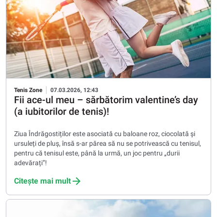
Tenis Zone
07.03.2026, 12:43
Fii ace-ul meu – sărbătorim valentine’s day
(a iubitorilor de tenis)!
Ziua Îndrăgostiților este asociată cu baloane roz, ciocolată și
ursuleți de pluș, însă s-ar părea să nu se potrivească cu tenisul,
pentru că tenisul este, până la urmă, un joc pentru „durii
adevărați”!
Citește mai mult