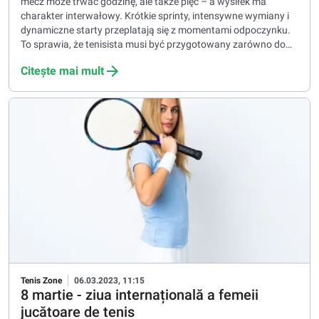
mecz może trwać godzinę, ale także pięć – a wysiłek ma
charakter interwałowy. Krótkie sprinty, intensywne wymiany i
dynamiczne starty przeplatają się z momentami odpoczynku.
To sprawia, że tenisista musi być przygotowany zarówno do
wysiłku siłowo-szybkościowego, jak i do długotrwałej pracy
Citește mai mult
wytrzymałościowej.
Tenis Zone
06.03.2023, 11:15
8 martie - ziua internațională a femeii
jucătoare de tenis