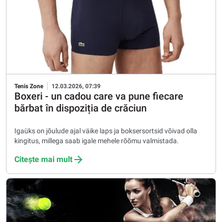
Tenis Zone
12.03.2026, 07:39
Boxeri - un cadou care va pune fiecare
bărbat în dispoziția de crăciun
Igaüks on jõulude ajal väike laps ja boksersortsid võivad olla
kingitus, millega saab igale mehele rõõmu valmistada.
Citește mai mult