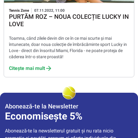
Tennis Zone
07.11.2022, 11:00
PURTĂM ROZ – NOUA COLECȚIE LUCKY IN
LOVE
Toamna, când zilele devin din ce în ce mai scurte și mai
întunecate, doar noua colecție de îmbrăcăminte sport Lucky in
Love - direct din însoritul Miami, Florida - ne poate proteja de
căderea într-o stare proastă!
Citește mai mult
Abonează-te la Newsletter
Economisește 5%
Abonează-te la newsletterul gratuit și nu rata nicio 