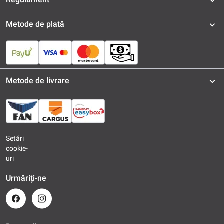
Metode de plată
Metode de livrare
Setări
cookie-
uri
Urmăriți-ne