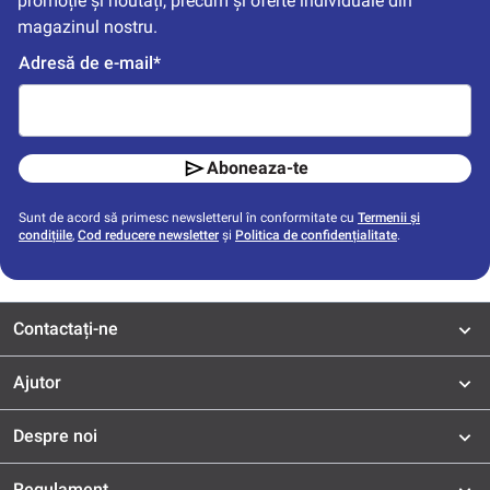
promoție și noutăți, precum și oferte individuale din 
magazinul nostru.
Adresă de e-mail*
Aboneaza-te
Sunt de acord să primesc newsletterul în conformitate cu
Termenii și
condițiile
,
Cod reducere newsletter
și
Politica de confidențialitate
.
Contactați-ne
Ajutor
Despre noi
Regulament