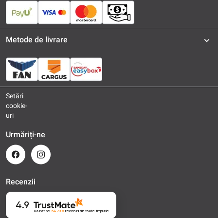
Metode de livrare
Setări
cookie-
uri
Urmăriți-ne
Recenzii
4.9
Bazat pe
54 738
recenzii
din toate timpurile