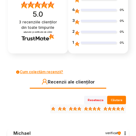
4
0%
5.0
3
0%
3
recenziile clienților
din toate timpurile
2
0%
adunate și verificate de către
1
0%
Cum colectăm recenzii?
Recenzii ale clienților
Reseteaza
Căutare
Michael
verificat