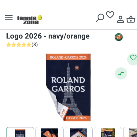
Livrare gratuită pentru comenzi de peste
639 Lei
Prosoape
Prosop
Roland Garros Official Players
Logo 2026 - navy/orange
(
3
)
Evaluarea medie de 5 din 5 stele