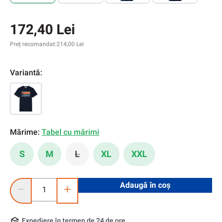
172,40 Lei
Preț recomandat:
214,00 Lei
Variantă:
Mărime:
Tabel cu mărimi
S
M
L
XL
XXL
(Această opțiune este momentan indispon
Cantitate produs: Introduceți cantitatea dorită sau utilizați 
Adaugă în coș
Expediere în termen de 24 de ore