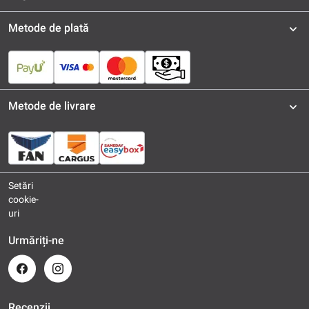
Metode de plată
Metode de livrare
Setări
cookie-
uri
Urmăriți-ne
Recenzii