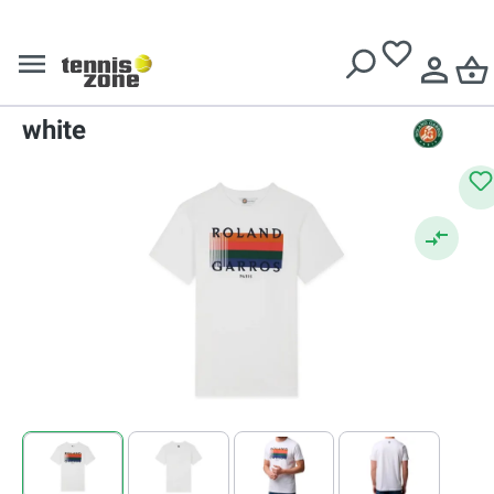
Livrare gratuită pentru comenzi de peste
639 Lei
Tricouri
Tricouri bărbați
Roland Garros Color Lines -
white