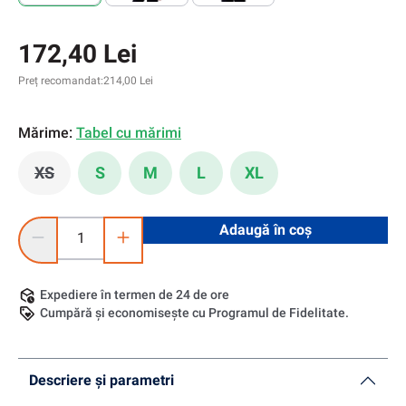
172,40 Lei
Preț recomandat:
214,00 Lei
Mărime:
Tabel cu mărimi
XS
S
M
L
XL
(Această opțiune este momentan indisponibilă.)
Cantitate produs: Introduceți cantitatea dorită sau utilizați 
Adaugă în coș
Expediere în termen de 24 de ore
Cumpără și economisește cu Programul de Fidelitate.
Descriere și parametri