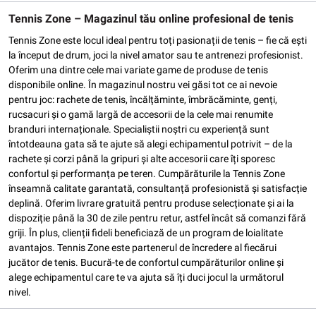
Tennis Zone – Magazinul tău online profesional de tenis
Tennis Zone este locul ideal pentru toți pasionații de tenis – fie că ești
la început de drum, joci la nivel amator sau te antrenezi profesionist.
Oferim una dintre cele mai variate game de produse de tenis
disponibile online. În magazinul nostru vei găsi tot ce ai nevoie
pentru joc: rachete de tenis, încălțăminte, îmbrăcăminte, genți,
rucsacuri și o gamă largă de accesorii de la cele mai renumite
branduri internaționale. Specialiștii noștri cu experiență sunt
întotdeauna gata să te ajute să alegi echipamentul potrivit – de la
rachete și corzi până la gripuri și alte accesorii care îți sporesc
confortul și performanța pe teren. Cumpărăturile la Tennis Zone
înseamnă calitate garantată, consultanță profesionistă și satisfacție
deplină. Oferim livrare gratuită pentru produse selecționate și ai la
dispoziție până la 30 de zile pentru retur, astfel încât să comanzi fără
griji. În plus, clienții fideli beneficiază de un program de loialitate
avantajos. Tennis Zone este partenerul de încredere al fiecărui
jucător de tenis. Bucură-te de confortul cumpărăturilor online și
alege echipamentul care te va ajuta să îți duci jocul la următorul
nivel.