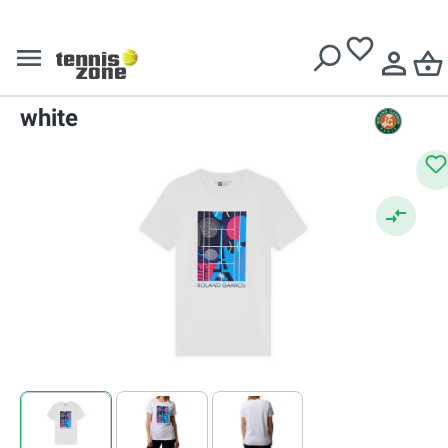
Livrare gratuită pentru comenzi de peste
639 Lei
Tricouri
Tricouri dame
Roland Garros Eiffel Court -
white