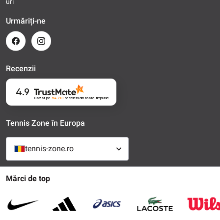
uri
Urmăriți-ne
Recenzii
4.9
Bazat pe
54 713
recenzii
din toate timpurile
Tennis Zone în Europa
tennis-zone.ro
Mărci de top