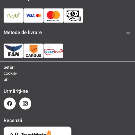
Metode de livrare
Setări
cookie-
uri
Urmăriți-ne
Recenzii
4.9