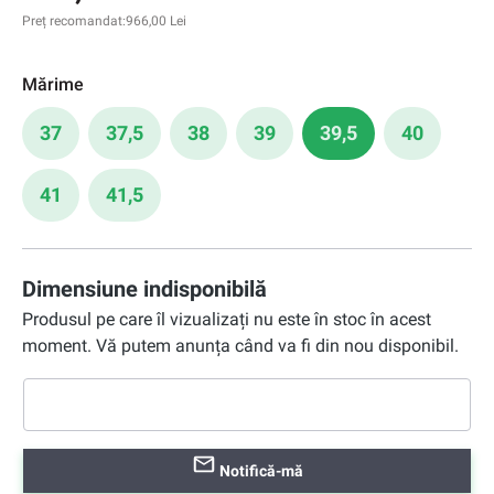
Preț recomandat:
966,00 Lei
Mărime
37
37,5
38
39
39,5
40
41
41,5
Dimensiune indisponibilă
Produsul pe care îl vizualizați nu este în stoc în acest
moment. Vă putem anunța când va fi din nou disponibil.
Notifică-mă