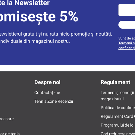
e la Newsletter
omisește 5%
sletterul gratuit și nu rata nicio promoție și noutăți, 
Sunt de ac
individuale din magazinul nostru.
Termenii și
confidenți
Despre noi
Regulament
Contactați-ne
Termeni și condiții 
magazinului
Tennis Zone Recenzii
Politica de confide
Regulament Card
ocesare
Programului de loi
or de tenis
Cod reducere news