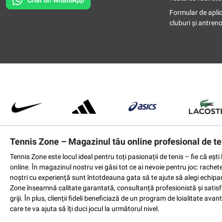
Formular de apli
cluburi și antreno
Tennis Zone – Magazinul tău online profesional de te
Tennis Zone este locul ideal pentru toți pasionații de tenis – fie că eș
online. În magazinul nostru vei găsi tot ce ai nevoie pentru joc: rachet
noștri cu experiență sunt întotdeauna gata să te ajute să alegi echipame
Zone înseamnă calitate garantată, consultanță profesionistă și satisfac
griji. În plus, clienții fideli beneficiază de un program de loialitate a
care te va ajuta să îți duci jocul la următorul nivel.