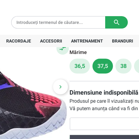
ck/liquid
tă pentru comenzi de peste
639 Lei
Livrare in
3-5 zile lucratoare
536,90 Lei
Preț recomandat:
774,00 Lei
RACORDAJE
ACCESORII
ANTRENAMENT
BRANDURI
Mărime
36,5
37,5
38
Dimensiune indisponibilă
Produsul pe care îl vizualizați 
Vă putem anunța când va fi din 