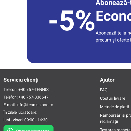
Abonează-t
-5%
Econ
Abonează-te la new
precum și oferte 
Serviciu clienți
Ajutor
Telefon:
+40 757-TENNIS
FAQ
Telefon:
+40 757-836647
Costuri livrare
E-mail:
info@tennis-zone.ro
Metode de plată
În zilele lucrătoare:
Rambursări și pr
luni - vineri: 09:00 - 16:30
reclamații
Testarea rachetel