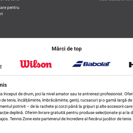
care pentru
ri
Mărci de top
nis
ti la început de drum, joci la nivel amator sau te antrenezi profesionist. O
e de tenis, încălțăminte, îmbrăcăminte, genți, rucsacuri și o gamă largă de 
ntul potrivit – de la rachete și corzi până la gripuri și alte accesorii car
ție deplină. Oferim livrare gratuită pentru produse selecționate și ai la di
vantajos. Tennis Zone este partenerul de încredere al fiecărui jucător de te