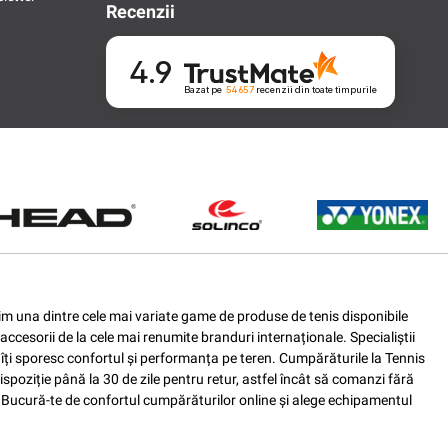
Recenzii
4.9
Bazat pe
54 657
recenzii
din toate timpurile
ferim una dintre cele mai variate game de produse de tenis disponibile
accesorii de la cele mai renumite branduri internaționale. Specialiștii
e îți sporesc confortul și performanța pe teren. Cumpărăturile la Tennis
spoziție până la 30 de zile pentru retur, astfel încât să comanzi fără
nis. Bucură-te de confortul cumpărăturilor online și alege echipamentul