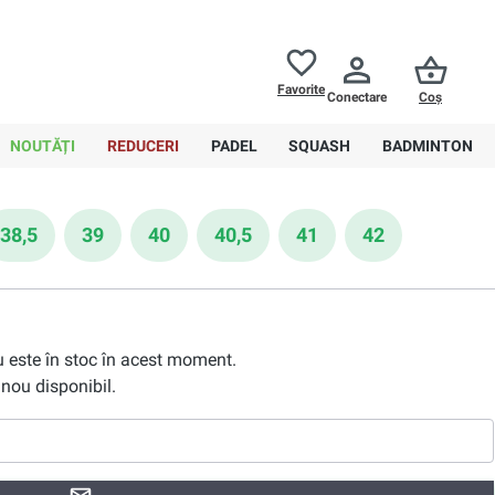
Returnări până la
30 de zile
Ajutor
Favorite
Conectare
Coș
0,00 RON
NOUTĂȚI
REDUCERI
PADEL
SQUASH
BADMINTON
38,5
39
40
40,5
41
42
nu este în stoc în acest moment.
nou disponibil.