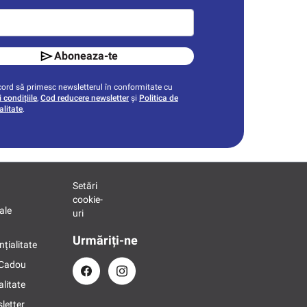
Aboneaza-te
ord să primesc newsletterul în conformitate cu
 condițiile
,
Cod reducere newsletter
și
Politica de
alitate
.
Setări
cookie-
ale
uri
Urmăriți-ne
nțialitate
 Cadou
alitate
letter