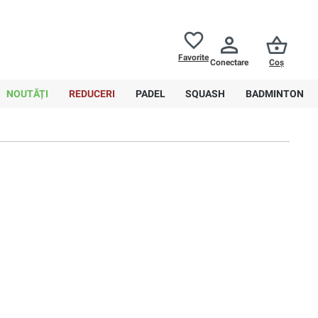
Returnări până la
30 de zile
Ajutor
Favorite
Conectare
Coș
0,00 RON
NOUTĂȚI
REDUCERI
PADEL
SQUASH
BADMINTON
Sortare