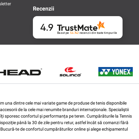
letter
Recenzii
4.9
Bazat pe
54 742
recenzii
din toate timpurile
ferim una dintre cele mai variate game de produse de tenis disponibile
accesorii de la cele mai renumite branduri internaționale. Specialiștii
e îți sporesc confortul și performanța pe teren. Cumpărăturile la Tennis
spoziție până la 30 de zile pentru retur, astfel încât să comanzi fără
nis. Bucură-te de confortul cumpărăturilor online și alege echipamentul