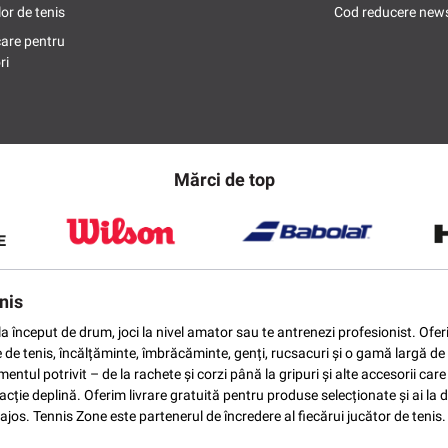
or de tenis
Cod reducere news
care pentru
ri
Mărci de top
nis
ti la început de drum, joci la nivel amator sau te antrenezi profesionist. O
e de tenis, încălțăminte, îmbrăcăminte, genți, rucsacuri și o gamă largă de 
ntul potrivit – de la rachete și corzi până la gripuri și alte accesorii car
ție deplină. Oferim livrare gratuită pentru produse selecționate și ai la di
vantajos. Tennis Zone este partenerul de încredere al fiecărui jucător de te