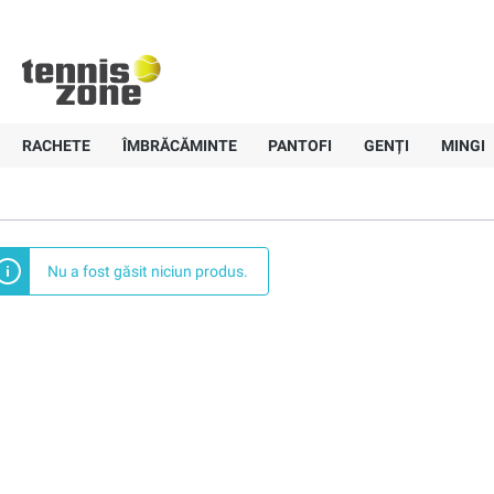
+40 757-836647
Livrare gratui
Pagină principală
Accesorii
Overgripuri
Fila
Fila
RACHETE
ÎMBRĂCĂMINTE
PANTOFI
GENȚI
MINGI
Nu a fost găsit niciun produs.