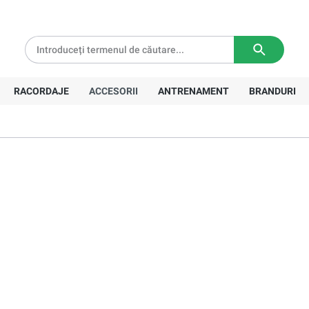
tă pentru comenzi de peste
639 Lei
Livrare in
3-5 zile lucratoare
RACORDAJE
ACCESORII
ANTRENAMENT
BRANDURI