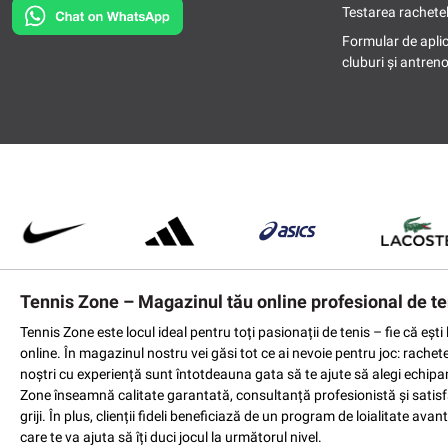
Testarea rachetel
Formular de apli
cluburi și antreno
Tennis Zone – Magazinul tău online profesional de te
Tennis Zone este locul ideal pentru toți pasionații de tenis – fie că eș
online. În magazinul nostru vei găsi tot ce ai nevoie pentru joc: rachet
noștri cu experiență sunt întotdeauna gata să te ajute să alegi echipame
Zone înseamnă calitate garantată, consultanță profesionistă și satisfac
griji. În plus, clienții fideli beneficiază de un program de loialitate a
care te va ajuta să îți duci jocul la următorul nivel.